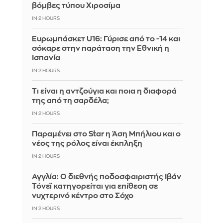
βόμβες τύπου Χιροσίμα
IN 2 HOURS
Ευρωμπάσκετ U16: Γύρισε από το -14 και
σόκαρε στην παράταση την Εθνική η
Ισπανία
IN 2 HOURS
Τι είναι η αντζούγια και ποια η διαφορά
της από τη σαρδέλα;
IN 2 HOURS
Παραμένει στο Star η Άση Μπήλιου και ο
νέος της ρόλος είναι έκπληξη
IN 2 HOURS
Αγγλία: Ο διεθνής ποδοσφαιριστής Ιβάν
Τόνεϊ κατηγορείται για επίθεση σε
νυχτερινό κέντρο στο Σόχο
IN 2 HOURS