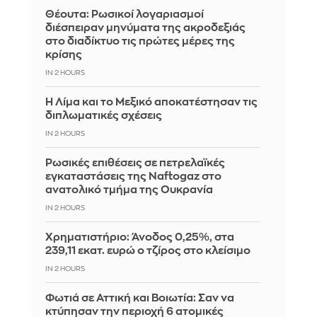
Θέουτα: Ρωσικοί λογαριασμοί
διέσπειραν μηνύματα της ακροδεξιάς
στο διαδίκτυο τις πρώτες μέρες της
κρίσης
IN 2 HOURS
Η Λίμα και το Μεξικό αποκατέστησαν τις
διπλωματικές σχέσεις
IN 2 HOURS
Ρωσικές επιθέσεις σε πετρελαϊκές
εγκαταστάσεις της Naftogaz στο
ανατολικό τμήμα της Ουκρανία
IN 2 HOURS
Χρηματιστήριο: Άνοδος 0,25%, στα
239,11 εκατ. ευρώ ο τζίρος στο κλείσιμο
IN 2 HOURS
Φωτιά σε Αττική και Βοιωτία: Σαν να
κτύπησαν την περιοχή 6 ατομικές