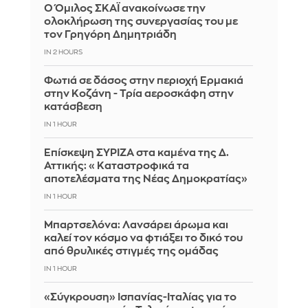
Ο Όμιλος ΣΚΑΪ ανακοίνωσε την
ολοκλήρωση της συνεργασίας του με
τον Γρηγόρη Δημητριάδη
IN 2 HOURS
Φωτιά σε δάσος στην περιοχή Ερμακιά
στην Κοζάνη - Τρία αεροσκάφη στην
κατάσβεση
IN 1 HOUR
Επίσκεψη ΣΥΡΙΖΑ στα καμένα της Δ.
Αττικής: «Καταστροφικά τα
αποτελέσματα της Νέας Δημοκρατίας»
IN 1 HOUR
Μπαρτσελόνα: Λανσάρει άρωμα και
καλεί τον κόσμο να φτιάξει το δικό του
από θρυλικές στιγμές της ομάδας
IN 1 HOUR
«Σύγκρουση» Ισπανίας-Ιταλίας για το