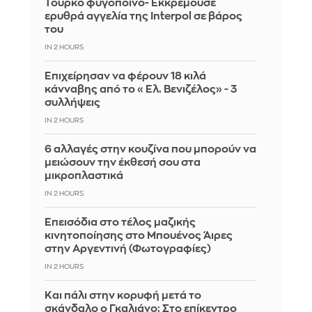
Τούρκο φυγόποινο- Εκκρεμούσε
ερυθρά αγγελία της Interpol σε βάρος
του
IN 2 HOURS
Επιχείρησαν να φέρουν 18 κιλά
κάνναβης από το «Ελ. Βενιζέλος» - 3
συλλήψεις
IN 2 HOURS
6 αλλαγές στην κουζίνα που μπορούν να
μειώσουν την έκθεσή σου στα
μικροπλαστικά
IN 2 HOURS
Επεισόδια στο τέλος μαζικής
κινητοποίησης στο Μπουένος Άιρες
στην Αργεντινή (Φωτογραφίες)
IN 2 HOURS
Και πάλι στην κορυφή μετά το
σκάνδαλο ο Γκαλιάνο: Στο επίκεντρο