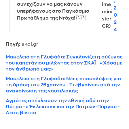
,
συνεχίζουν να μας κάνουν
ime
2
υπερήφανους στο Παγκόσμιο
mini
0
Πρωτάθλημα της Ντόχα! 🇬🇷
ster
2
GR)
4
Πηγή:
skai.gr
Μακελειό στη Γλυφάδα: Συγκλονίζει η σύζυγος
του καπετάνιου μιλώντας στον ΣΚΑΪ - «Xάσαμε
τον άνθρωπό μας»
Μακελειό στη Γλυφάδα: Νέες αποκαλύψεις για
τη δράση του 76χρονου - Τι «βγαίνει» από την
ανακοίνωση της ναυτιλιακής
Αγρότες απέκλεισαν την εθνική οδό στην
Πάτρα - «Έκλεισαν» και την Πατρών-Πύργου -
Δείτε βίντεο