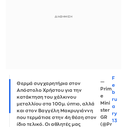
F
—
Θερμά συγχαρητήρια στον
e
Prim
Απόστολο Χρήστου για την
b
e
κατάκτηση του χάλκινου
ru
Mini
μεταλλίου στα 100μ. ύπτιο, αλλά
a
ster
και στον Βαγγέλη Μακρυγιάννη
ry
GR
που τερμάτισε στην 4η θέση στον
13
(@Pr
ίδιο τελικό. Οι αθλητές μας