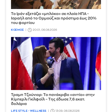
Το Ιράν εξετάζει «μπλόκο» σε πλοία ΗΠΑ -
Ισραήλ από το Ορμούζ και πρόστιμα έως 20%
του φορτίου
ΚΟΣΜΟΣ
20:01, 06.08.2026
Τραμπ Τζούνιορ: Το πανάκριβο «αντίο» στην
Κίμπερλι Γκίλφοϊλ – Της έδωσε 7,6 εκατ.
δολάρια
LIFE STYLE - WELLNESS
13:09, 06.08.2026