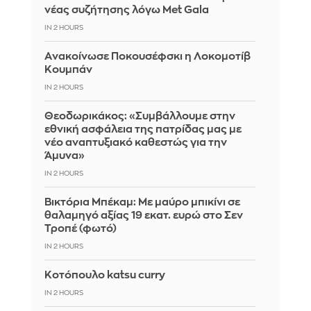
νέας συζήτησης λόγω Met Gala
IN 2 HOURS
Aνακοίνωσε Ποκουσέφσκι η Λοκομοτίβ
Κουμπάν
IN 2 HOURS
Θεοδωρικάκος: «Συμβάλλουμε στην
εθνική ασφάλεια της πατρίδας μας με
νέο αναπτυξιακό καθεστώς για την
Άμυνα»
IN 2 HOURS
Βικτόρια Μπέκαμ: Με μαύρο μπικίνι σε
θαλαμηγό αξίας 19 εκατ. ευρώ στο Σεν
Τροπέ (φωτό)
IN 2 HOURS
Κοτόπουλο katsu curry
IN 2 HOURS