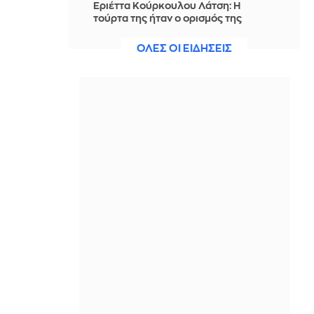
Εριέττα Κούρκουλου Λάτση: Η
τούρτα της ήταν ο ορισμός της
εφευρετικότητας και του
αυτοσχεδιασμού
ΟΛΕΣ ΟΙ ΕΙΔΗΣΕΙΣ
IN 2 HOURS
ΔΕΗ: Νέα συμφωνία για
χαρτοφυλάκιο έργων ΑΠΕ άνω των 2
GW σε Πολωνία και Ουγγαρία
IN 2 HOURS
Ο Τραμπ προχωρά στην προσπάθεια
απόλυσης της Λίζα Κουκ από τη Fed,
μετά το πλήγμα στο Ανώτατο
Δικαστήριο
IN 2 HOURS
Πώς «αναλύουν» στην Τουρκία την
αμυντική συμφωνία με Σ. Αραβία και
Πακιστάν - «Δεν στοχεύει σε καμία
χώρα», δήλωσε ο Ερντογάν
IN 2 HOURS