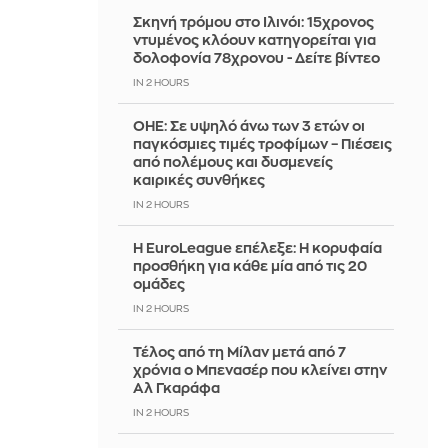
Σκηνή τρόμου στο Ιλινόι: 15χρονος
ντυμένος κλόουν κατηγορείται για
δολοφονία 78χρονου - Δείτε βίντεο
IN 2 HOURS
ΟΗΕ: Σε υψηλό άνω των 3 ετών οι
παγκόσμιες τιμές τροφίμων – Πιέσεις
από πολέμους και δυσμενείς
καιρικές συνθήκες
IN 2 HOURS
Η EuroLeague επέλεξε: Η κορυφαία
προσθήκη για κάθε μία από τις 20
ομάδες
IN 2 HOURS
Τέλος από τη Μίλαν μετά από 7
χρόνια ο Μπενασέρ που κλείνει στην
Αλ Γκαράφα
IN 2 HOURS