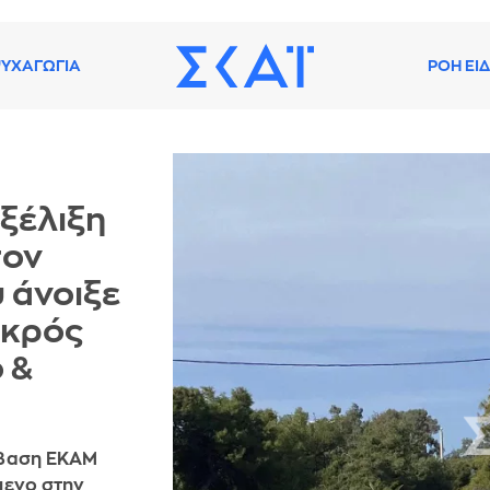
ΥΧΑΓΩΓΙΑ
ΡΟΗ ΕΙ
ξέλιξη
τον
 άνοιξε
εκρός
 &
έμβαση ΕΚΑΜ
μενο στην