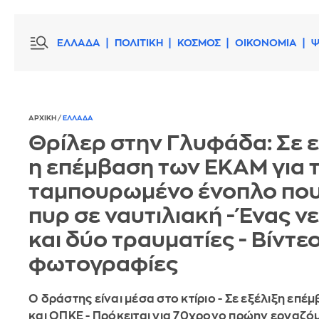
ΕΛΛΑΔΑ
ΠΟΛΙΤΙΚΗ
ΚΟΣΜΟΣ
ΟΙΚΟΝΟΜΙΑ
Ψ
ΑΡΧΙΚΗ
/
ΕΛΛΑΔΑ
Θρίλερ στην Γλυφάδα: Σε ε
η επέμβαση των ΕΚΑΜ για 
ταμπουρωμένο ένοπλο που
πυρ σε ναυτιλιακή - Ένας ν
και δύο τραυματίες - Βίντεο
φωτογραφίες
Ο δράστης είναι μέσα στο κτίριο - Σε εξέλιξη επ
και ΟΠΚΕ - Πρόκειται για 70χρονο πρώην εργαζό