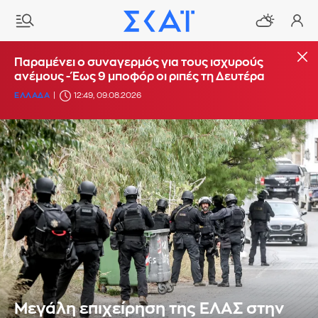
Παραμένει ο συναγερμός για τους ισχυρούς
ανέμους - Έως 9 μποφόρ οι ριπές τη Δευτέρα
ΕΛΛΑΔΑ
12:49, 09.08.2026
Μεγάλη επιχείρηση της ΕΛΑΣ στην