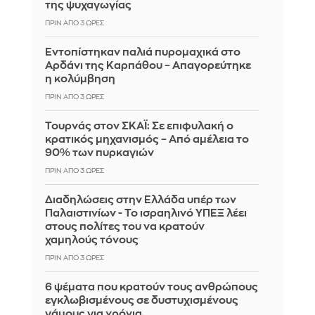
της ψυχαγωγίας
ΠΡΙΝ ΑΠΌ 3 ΏΡΕΣ
Εντοπίστηκαν παλιά πυρομαχικά στο
Αρδάνι της Καρπάθου – Απαγορεύτηκε
η κολύμβηση
ΠΡΙΝ ΑΠΌ 3 ΏΡΕΣ
Τουρνάς στον ΣΚΑΪ: Σε επιφυλακή ο
κρατικός μηχανισμός – Από αμέλεια το
90% των πυρκαγιών
ΠΡΙΝ ΑΠΌ 3 ΏΡΕΣ
Διαδηλώσεις στην Ελλάδα υπέρ των
Παλαιστινίων - Το ισραηλινό ΥΠΕΞ λέει
στους πολίτες του να κρατούν
χαμηλούς τόνους
ΠΡΙΝ ΑΠΌ 3 ΏΡΕΣ
6 ψέματα που κρατούν τους ανθρώπους
εγκλωβισμένους σε δυστυχισμένους
γάμους για χρόνια