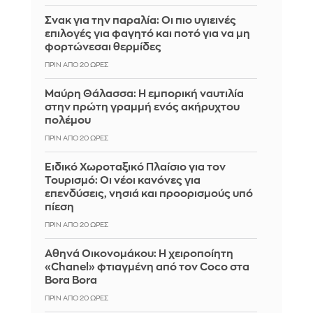
Σνακ για την παραλία: Οι πιο υγιεινές
επιλογές για φαγητό και ποτό για να μη
φορτώνεσαι θερμίδες
ΠΡΙΝ ΑΠΌ 20 ΏΡΕΣ
Μαύρη Θάλασσα: Η εμπορική ναυτιλία
στην πρώτη γραμμή ενός ακήρυχτου
πολέμου
ΠΡΙΝ ΑΠΌ 20 ΏΡΕΣ
Ειδικό Χωροταξικό Πλαίσιο για τον
Τουρισμό: Οι νέοι κανόνες για
επενδύσεις, νησιά και προορισμούς υπό
πίεση
ΠΡΙΝ ΑΠΌ 20 ΏΡΕΣ
Αθηνά Οικονομάκου: Η χειροποίητη
«Chanel» φτιαγμένη από τον Coco στα
Bora Bora
ΠΡΙΝ ΑΠΌ 20 ΏΡΕΣ