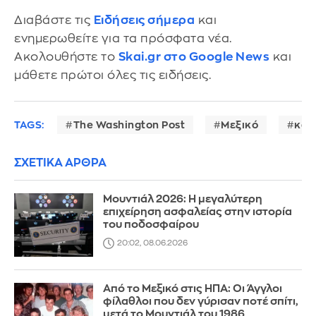
Διαβάστε τις
Ειδήσεις σήμερα
και
ενημερωθείτε για τα πρόσφατα νέα.
Ακολουθήστε το
Skai.gr στο Google News
και
μάθετε πρώτοι όλες τις ειδήσεις.
TAGS:
The Washington Post
Μεξικό
καρ
ΣΧΕΤΙΚΑ ΑΡΘΡΑ
Μουντιάλ 2026: Η μεγαλύτερη
επιχείρηση ασφαλείας στην ιστορία
του ποδοσφαίρου
20:02, 08.06.2026
Από το Μεξικό στις ΗΠΑ: Οι Άγγλοι
φίλαθλοι που δεν γύρισαν ποτέ σπίτι,
μετά το Μουντιάλ του 1986