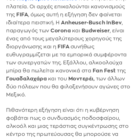
πλατεία. Οι αρχές επικαλούνται κανονισμούς
της
FIFA
, όμως αυτή η εξήγηση δεν φαίνεται
ιδιαίτερα πειστική. Η
Anheuser-Busch InBev
,
παραγωγός των
Corona
και
Budweiser
, είναι
ένας από τους μεγαλύτερους χορηγούς της
διοργάνωσης και η
FIFA
συνήθως
ευθυγραμμίζεται με τα εμπορικά συμφέροντα
των συνεργατών της. Εξάλλου, αλκοολούχα
μπίρα θα πωλείται κανονικά στα
Fan Fest
της
Γουαδαλαχάρα
και του
Μοντερέι,
των άλλων
δύο πόλεων που θα φιλοξενήσουν αγώνες στο
Μεξικό.
Πιθανότερη εξήγηση είναι ότι η κυβέρνηση
φοβάται πως ο συνδυασμός ποδοσφαίρου,
αλκοόλ και μιας τεράστιας συγκέντρωσης στο
κέντρο της πρωτεύουσας θα μπορούσε να