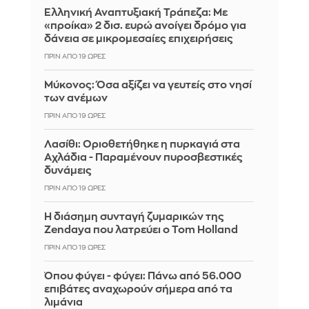
Ελληνική Αναπτυξιακή Τράπεζα: Με
«προίκα» 2 δισ. ευρώ ανοίγει δρόμο για
δάνεια σε μικρομεσαίες επιχειρήσεις
ΠΡΙΝ ΑΠΌ 19 ΏΡΕΣ
Μύκονος: Όσα αξίζει να γευτείς στο νησί
των ανέμων
ΠΡΙΝ ΑΠΌ 19 ΏΡΕΣ
Λασίθι: Οριοθετήθηκε η πυρκαγιά στα
Αχλάδια - Παραμένουν πυροσβεστικές
δυνάμεις
ΠΡΙΝ ΑΠΌ 19 ΏΡΕΣ
Η διάσημη συνταγή ζυμαρικών της
Zendaya που λατρεύει ο Tom Holland
ΠΡΙΝ ΑΠΌ 19 ΏΡΕΣ
Όπου φύγει - φύγει: Πάνω από 56.000
επιβάτες αναχωρούν σήμερα από τα
λιμάνια