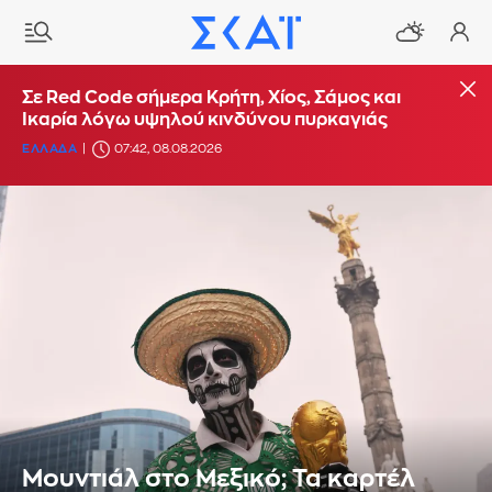
Σε Red Code σήμερα Κρήτη, Χίος, Σάμος και
Ικαρία λόγω υψηλού κινδύνου πυρκαγιάς
ΕΛΛΑΔΑ
07:42, 08.08.2026
Μουντιάλ στο Μεξικό; Τα καρτέλ