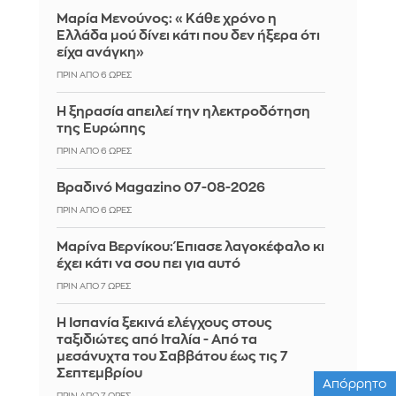
Μαρία Μενούνος: «Κάθε χρόνο η
Ελλάδα μού δίνει κάτι που δεν ήξερα ότι
είχα ανάγκη»
ΠΡΙΝ ΑΠΌ 6 ΏΡΕΣ
Η ξηρασία απειλεί την ηλεκτροδότηση
της Ευρώπης
ΠΡΙΝ ΑΠΌ 6 ΏΡΕΣ
Βραδινό Magazino 07-08-2026
ΠΡΙΝ ΑΠΌ 6 ΏΡΕΣ
Μαρίνα Βερνίκου: Έπιασε λαγοκέφαλο κι
έχει κάτι να σου πει για αυτό
ΠΡΙΝ ΑΠΌ 7 ΏΡΕΣ
Η Ισπανία ξεκινά ελέγχους στους
ταξιδιώτες από Ιταλία - Από τα
μεσάνυχτα του Σαββάτου έως τις 7
Σεπτεμβρίου
Απόρρητο