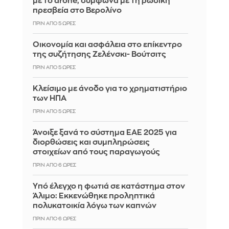
με το drone, σύμφωνα με τη ρωσική
πρεσβεία στο Βερολίνο
ΠΡΙΝ ΑΠΌ 5 ΏΡΕΣ
Οικονομία και ασφάλεια στο επίκεντρο
της συζήτησης Ζελένσκι- Βούτσιτς
ΠΡΙΝ ΑΠΌ 5 ΏΡΕΣ
Κλείσιμο με άνοδο για το χρηματιστήριο
των ΗΠΑ
ΠΡΙΝ ΑΠΌ 5 ΏΡΕΣ
Άνοιξε ξανά το σύστημα ΕΑΕ 2025 για
διορθώσεις και συμπληρώσεις
στοιχείων από τους παραγωγούς
ΠΡΙΝ ΑΠΌ 6 ΏΡΕΣ
Yπό έλεγχο η φωτιά σε κατάστημα στον
Άλιμο: Εκκενώθηκε προληπτικά
πολυκατοικία λόγω των καπνών
ΠΡΙΝ ΑΠΌ 6 ΏΡΕΣ