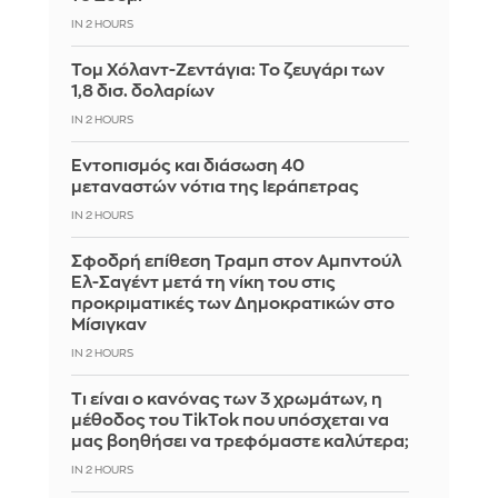
IN 2 HOURS
Τομ Χόλαντ-Ζεντάγια: Το ζευγάρι των
1,8 δισ. δολαρίων
IN 2 HOURS
Εντοπισμός και διάσωση 40
μεταναστών νότια της Ιεράπετρας
IN 2 HOURS
Σφοδρή επίθεση Τραμπ στον Αμπντούλ
Ελ-Σαγέντ μετά τη νίκη του στις
προκριματικές των Δημοκρατικών στο
Μίσιγκαν
IN 2 HOURS
Τι είναι ο κανόνας των 3 χρωμάτων, η
μέθοδος του TikTok που υπόσχεται να
μας βοηθήσει να τρεφόμαστε καλύτερα;
IN 2 HOURS