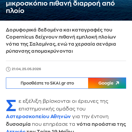
μικροσκόπιο πιθανή διαρροή από
πλοίο
Δορυφορικά δεδομένα και καταγραφές του
Copernicus δείχνουν πιθανή εμπλοκή πλοίων
νότια της Σαλαμίνας, ενώ τα χερσαία σενάρια
ρύπανσης απομακρύνονται
21:04, 25.05.2026
Προσθέστε το SKAI.gr στο
Google
Σ
ε εξέλιξη βρίσκονται οι έρευνες της
επιστημονικής ομάδας του
Αστεροσκοπείου Αθηνών
για την έντονη
δυσοσμία
που επηρέασε τα
νότια προάστια της
Αττικής
την Τρίτη 19 Μαΐου.