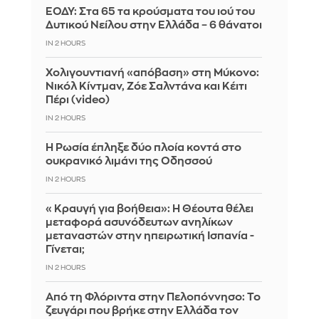
ΕΟΔΥ: Στα 65 τα κρούσματα του ιού του
Δυτικού Νείλου στην Ελλάδα – 6 θάνατοι
IN 2 HOURS
Χολιγουντιανή «απόβαση» στη Μύκονο:
Νικόλ Κίντμαν, Ζόε Σαλντάνα και Κέιτι
Πέρι (video)
IN 2 HOURS
Η Ρωσία έπληξε δύο πλοία κοντά στο
ουκρανικό λιμάνι της Οδησσού
IN 2 HOURS
«Κραυγή για βοήθεια»: Η Θέουτα θέλει
μεταφορά ασυνόδευτων ανηλίκων
μεταναστών στην ηπειρωτική Ισπανία -
Γίνεται;
IN 2 HOURS
Από τη Φλόριντα στην Πελοπόννησο: Το
ζευγάρι που βρήκε στην Ελλάδα τον