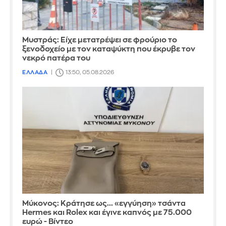
Mυστράς: Είχε μετατρέψει σε φρούριο το
ξενοδοχείο με τον καταψύκτη που έκρυβε τον
νεκρό πατέρα του
ΕΛΛΑΔΑ
13:50, 05.08.2026
Μύκονος: Κράτησε ως... «εγγύηση» τσάντα
Hermes και Rolex και έγινε καπνός με 75.000
ευρώ - Βίντεο