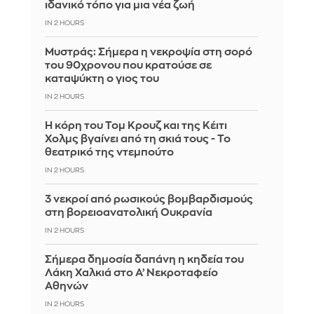
ιδανικό τόπο για μια νέα ζωή
IN 2 HOURS
Mυστράς: Σήμερα η νεκροψία στη σορό
του 90χρονου που κρατούσε σε
καταψύκτη ο γιος του
IN 2 HOURS
Η κόρη του Τομ Κρουζ και της Κέιτι
Χολμς βγαίνει από τη σκιά τους - Το
θεατρικό της ντεμπούτο
IN 2 HOURS
3 νεκροί από ρωσικούς βομβαρδισμούς
στη βορειοανατολική Ουκρανία
IN 2 HOURS
Σήμερα δημοσία δαπάνη η κηδεία του
Λάκη Χαλκιά στο Α’ Νεκροταφείο
Αθηνών
IN 2 HOURS