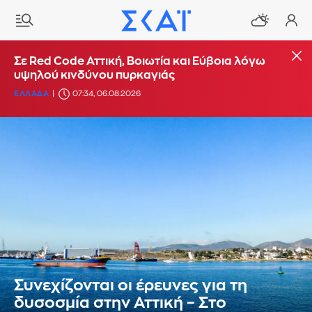
Σε Red Code Αττική, Βοιωτία και Εύβοια λόγω
υψηλού κινδύνου πυρκαγιάς
ΕΛΛΑΔΑ
07:34, 06.08.2026
Συνεχίζονται οι έρευνες για τη
δυσοσμία στην Αττική – Στο