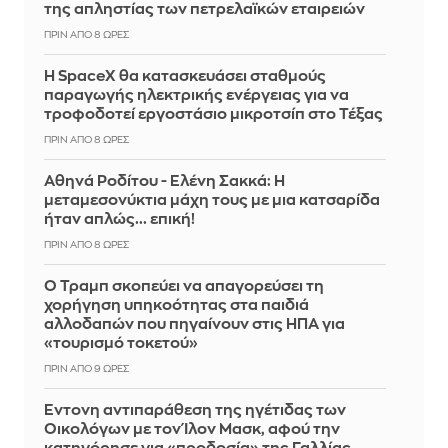
της απληστίας των πετρελαϊκών εταιρειών
ΠΡΙΝ ΑΠΌ 8 ΏΡΕΣ
Η SpaceX θα κατασκευάσει σταθμούς
παραγωγής ηλεκτρικής ενέργειας για να
τροφοδοτεί εργοστάσιο μικροτσίπ στο Τέξας
ΠΡΙΝ ΑΠΌ 8 ΏΡΕΣ
Αθηνά Ροδίτου - Ελένη Σακκά: Η
μεταμεσονύκτια μάχη τους με μια κατσαρίδα
ήταν απλώς... επική!
ΠΡΙΝ ΑΠΌ 8 ΏΡΕΣ
Ο Τραμπ σκοπεύει να απαγορεύσει τη
χορήγηση υπηκοότητας στα παιδιά
αλλοδαπών που πηγαίνουν στις ΗΠΑ για
«τουρισμό τοκετού»
ΠΡΙΝ ΑΠΌ 9 ΏΡΕΣ
Έντονη αντιπαράθεση της ηγέτιδας των
Οικολόγων με τον Ίλον Μασκ, αφού την