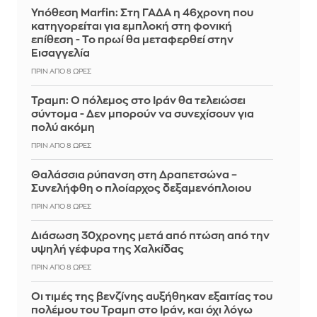
Υπόθεση Marfin: Στη ΓΑΔΑ η 46χρονη που
κατηγορείται για εμπλοκή στη φονική
επίθεση - Το πρωί θα μεταφερθεί στην
Εισαγγελία
ΠΡΙΝ ΑΠΌ 8 ΏΡΕΣ
Τραμπ: Ο πόλεμος στο Ιράν θα τελειώσει
σύντομα - Δεν μπορούν να συνεχίσουν για
πολύ ακόμη
ΠΡΙΝ ΑΠΌ 8 ΏΡΕΣ
Θαλάσσια ρύπανση στη Δραπετσώνα –
Συνελήφθη ο πλοίαρχος δεξαμενόπλοιου
ΠΡΙΝ ΑΠΌ 8 ΏΡΕΣ
Διάσωση 30χρονης μετά από πτώση από την
υψηλή γέφυρα της Χαλκίδας
ΠΡΙΝ ΑΠΌ 8 ΏΡΕΣ
Οι τιμές της βενζίνης αυξήθηκαν εξαιτίας του
πολέμου του Τραμπ στο Ιράν, και όχι λόγω