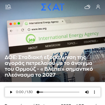
ΔΟΕ: Σταδιακή εξομάλυνση της
αγοράς πετρελαίου με το άνοιγμα
του Ορμούζ - «Βλέπει» σημαντικό
πλεόνασμα το 2027