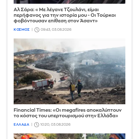
Αλ Σάρα: «Με λέγανε Τζουλάνι, είμαι
περήφανος για την ιστορία μου - Οι Τούρκοι
φοβόντουσαν επίθεση στον Άσαντ»
ΚΟΣΜΟΣ
09:43, 03.08.2026
Financial Times: «Οι megafires αποκαλύπτουν
το κόστος του υπερτουρισμού στην Ελλάδα»
ΕΛΛΑΔΑ
10:20, 03.08.2026