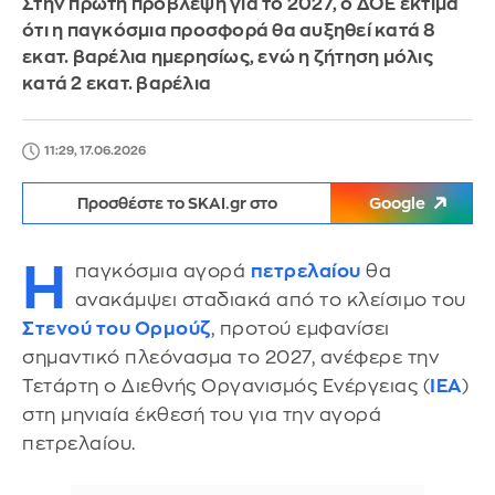
Στην πρώτη πρόβλεψη για το 2027, ο ΔΟΕ εκτιμά
ότι η παγκόσμια προσφορά θα αυξηθεί κατά 8
εκατ. βαρέλια ημερησίως, ενώ η ζήτηση μόλις
κατά 2 εκατ. βαρέλια
11:29, 17.06.2026
Προσθέστε το SKAI.gr στο
Google
Η
παγκόσμια αγορά
πετρελαίου
θα
ανακάμψει σταδιακά από το κλείσιμο του
Στενού του Ορμούζ
, προτού εμφανίσει
σημαντικό πλεόνασμα το 2027, ανέφερε την
Τετάρτη ο Διεθνής Οργανισμός Ενέργειας (
IEA
)
στη μηνιαία έκθεσή του για την αγορά
πετρελαίου.