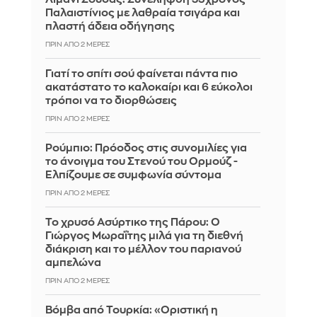
Παλαιστίνιος με λαθραία τσιγάρα και
πλαστή άδεια οδήγησης
ΠΡΙΝ ΑΠΌ 2 ΜΈΡΕΣ
Γιατί το σπίτι σού φαίνεται πάντα πιο
ακατάστατο το καλοκαίρι και 6 εύκολοι
τρόποι να το διορθώσεις
ΠΡΙΝ ΑΠΌ 2 ΜΈΡΕΣ
Ρούμπιο: Πρόοδος στις συνομιλίες για
το άνοιγμα του Στενού του Ορμούζ -
Ελπίζουμε σε συμφωνία σύντομα
ΠΡΙΝ ΑΠΌ 2 ΜΈΡΕΣ
Το χρυσό Ασύρτικο της Πάρου: Ο
Γιώργος Μωραΐτης μιλά για τη διεθνή
διάκριση και το μέλλον του παριανού
αμπελώνα
ΠΡΙΝ ΑΠΌ 2 ΜΈΡΕΣ
Βόμβα από Τουρκία: «Οριστική η