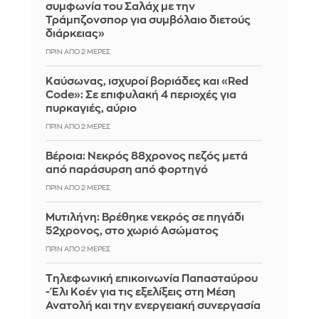
συμφωνία του Σαλάχ με την
Τράμπζονσπορ για συμβόλαιο διετούς
διάρκειας»
ΠΡΙΝ ΑΠΌ 2 ΜΈΡΕΣ
Καύσωνας, ισχυροί βοριάδες και «Red
Code»: Σε επιφυλακή 4 περιοχές για
πυρκαγιές, αύριο
ΠΡΙΝ ΑΠΌ 2 ΜΈΡΕΣ
Βέροια: Νεκρός 88χρονος πεζός μετά
από παράσυρση από φορτηγό
ΠΡΙΝ ΑΠΌ 2 ΜΈΡΕΣ
Μυτιλήνη: Βρέθηκε νεκρός σε πηγάδι
52χρονος, στο χωριό Ασώματος
ΠΡΙΝ ΑΠΌ 2 ΜΈΡΕΣ
Τηλεφωνική επικοινωνία Παπασταύρου
- Έλι Κοέν για τις εξελίξεις στη Μέση
Ανατολή και την ενεργειακή συνεργασία