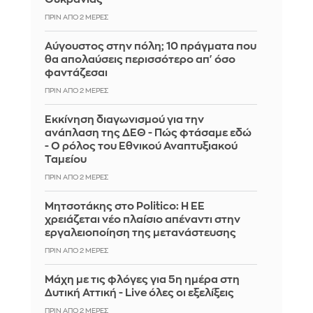
ΠΡΙΝ ΑΠΌ 2 ΜΈΡΕΣ
Αύγουστος στην πόλη; 10 πράγματα που
θα απολαύσεις περισσότερο απ' όσο
φαντάζεσαι
ΠΡΙΝ ΑΠΌ 2 ΜΈΡΕΣ
Εκκίνηση διαγωνισμού για την
ανάπλαση της ΔΕΘ - Πώς φτάσαμε εδώ
- O ρόλος του Εθνικού Αναπτυξιακού
Ταμείου
ΠΡΙΝ ΑΠΌ 2 ΜΈΡΕΣ
Μητσοτάκης στο Politico: Η ΕΕ
χρειάζεται νέο πλαίσιο απέναντι στην
εργαλειοποίηση της μετανάστευσης
ΠΡΙΝ ΑΠΌ 2 ΜΈΡΕΣ
Μάχη με τις φλόγες για 5η ημέρα στη
Δυτική Αττική - Live όλες οι εξελίξεις
ΠΡΙΝ ΑΠΌ 2 ΜΈΡΕΣ