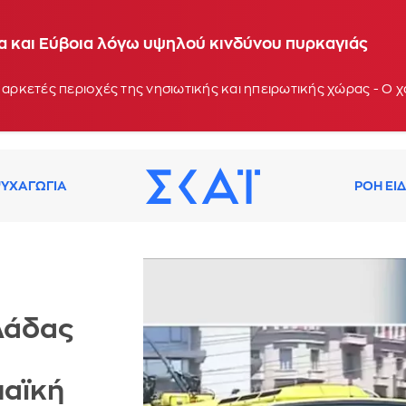
ία και Εύβοια λόγω υψηλού κινδύνου πυρκαγιάς
 αρκετές περιοχές της νησιωτικής και ηπειρωτικής χώρας - Ο
ΥΧΑΓΩΓΙΑ
ΡΟΗ ΕΙ
λάδας
παϊκή