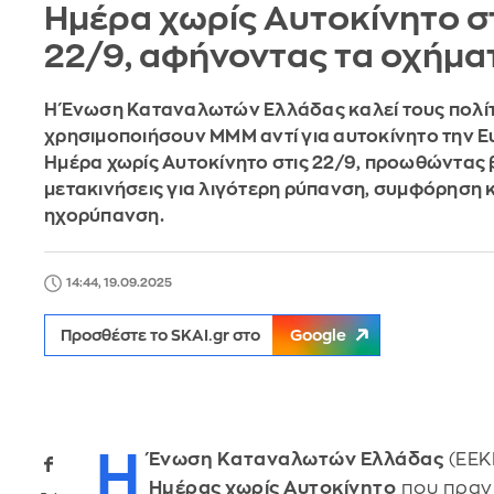
Ημέρα χωρίς Αυτοκίνητο σ
22/9, αφήνοντας τα οχήμα
Η Ένωση Καταναλωτών Ελλάδας καλεί τους πολίτ
χρησιμοποιήσουν ΜΜΜ αντί για αυτοκίνητο την 
Ημέρα χωρίς Αυτοκίνητο στις 22/9, προωθώντας 
μετακινήσεις για λιγότερη ρύπανση, συμφόρηση 
ηχορύπανση.
14:44, 19.09.2025
Προσθέστε το SKAI.gr στο
Google
Η
Ένωση Καταναλωτών Ελλάδας
(ΕΕΚ
Ημέρας χωρίς Αυτοκίνητο
που πραγμ