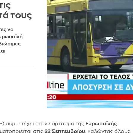
τις
τά τους
ες να
Ευρωπαϊκή
βιώσιμες
και
Ε) συμμετέχει στον εορτασμό της
Ευρωπαϊκής
ατοποιείται στις
22 Σεπτεμβρίου
, καλώντας όλους