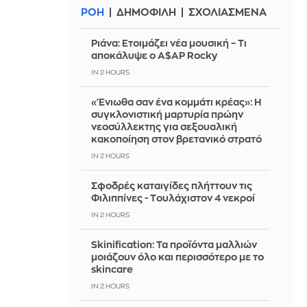
ΡΟΗ
ΔΗΜΟΦΙΛΗ
ΣΧΟΛΙΑΣΜΕΝΑ
Ριάνα: Ετοιμάζει νέα μουσική – Τι
αποκάλυψε ο A$AP Rocky
IN 2 HOURS
«Ένιωθα σαν ένα κομμάτι κρέας»: Η
συγκλονιστική μαρτυρία πρώην
νεοσύλλεκτης για σεξουαλική
κακοποίηση στον βρετανικό στρατό
IN 2 HOURS
Σφοδρές καταιγίδες πλήττουν τις
Φιλιππίνες - Tουλάχιστον 4 νεκροί
IN 2 HOURS
Skinification: Τα προϊόντα μαλλιών
μοιάζουν όλο και περισσότερο με το
skincare
IN 2 HOURS