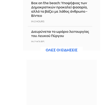
Box on the beach: Υποψήφιος των
Δημοκρατικών προκαλεί φασαρία,
αλλά τα βάζει με λάθος άνθρωπο -
Βίντεο
IN 2 HOURS
Διευρύνεται το ωράριο λειτουργίας
του Λευκού Πύργου
IN 2 HOURS
ΟΛΕΣ ΟΙ ΕΙΔΗΣΕΙΣ
Eκρήξεις μέσα στη νύχτα σε
υποσταθμό της ΔΕΗ στην Άρτα -
Δείτε βίντεο
IN 2 HOURS
Γαλλία: Τέλος στις ενοχλητικές
διαφημιστικές κλήσεις – Σε ισχύ
αυστηρή απαγόρευση από τις 11
Αυγούστου
IN 2 HOURS
Γερμανία: 25 χρόνια σύμφωνο