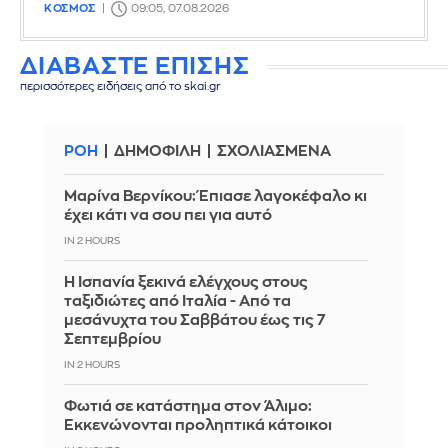
ΚΟΣΜΟΣ
09:05, 07.08.2026
ΔΙΑΒΑΣΤΕ ΕΠΙΣΗΣ
περισσότερες ειδήσεις από το skai.gr
ΡΟΗ
ΔΗΜΟΦΙΛΗ
ΣΧΟΛΙΑΣΜΕΝΑ
Μαρίνα Βερνίκου: Έπιασε λαγοκέφαλο κι
έχει κάτι να σου πει για αυτό
IN 2 HOURS
Η Ισπανία ξεκινά ελέγχους στους
ταξιδιώτες από Ιταλία - Από τα
μεσάνυχτα του Σαββάτου έως τις 7
Σεπτεμβρίου
IN 2 HOURS
Φωτιά σε κατάστημα στον Άλιμο:
Εκκενώνονται προληπτικά κάτοικοι