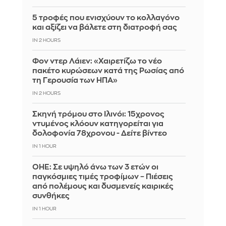
5 τροφές που ενισχύουν το κολλαγόνο
και αξίζει να βάλετε στη διατροφή σας
IN 2 HOURS
Φον ντερ Λάιεν: «Χαιρετίζω το νέο
πακέτο κυρώσεων κατά της Ρωσίας από
τη Γερουσία των ΗΠΑ»
IN 2 HOURS
Σκηνή τρόμου στο Ιλινόι: 15χρονος
ντυμένος κλόουν κατηγορείται για
δολοφονία 78χρονου - Δείτε βίντεο
IN 1 HOUR
ΟΗΕ: Σε υψηλό άνω των 3 ετών οι
παγκόσμιες τιμές τροφίμων – Πιέσεις
από πολέμους και δυσμενείς καιρικές
συνθήκες
IN 1 HOUR