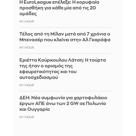
Η EuroLeague επέλεξε: Η κορυφαία
προσθήκη για κάθε μία από τις 20
ομάδες
IN 1 HOUR
Τέλος από τη Μίλαν μετά από 7 χρόνια ο
Μπενασέρ που κλείνει στην Αλ Γκαράφα
IN 1 HOUR
Εριέττα Κούρκουλου Λάτση: Η τούρτα
της ήταν ο ορισμός της
εφευρετικότητας και του
αυτοσχεδιασμού
IN 1 HOUR
ΔΕΗ: Νέα συμφωνία για χαρτοφυλάκιο
έργων ΑΠΕ άνω των 2 GW σε Πολωνία
και Ουγγαρία
IN 1 HOUR