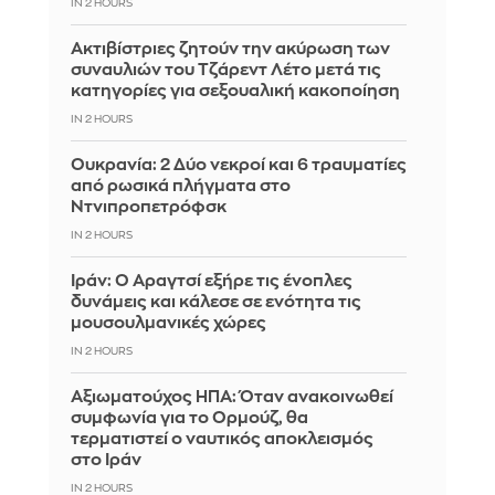
IN 2 HOURS
Ακτιβίστριες ζητούν την ακύρωση των
συναυλιών του Τζάρεντ Λέτο μετά τις
κατηγορίες για σεξουαλική κακοποίηση
IN 2 HOURS
Ουκρανία: 2 Δύο νεκροί και 6 τραυματίες
από ρωσικά πλήγματα στο
Ντνιπροπετρόφσκ
IN 2 HOURS
Ιράν: Ο Αραγτσί εξήρε τις ένοπλες
δυνάμεις και κάλεσε σε ενότητα τις
μουσουλμανικές χώρες
IN 2 HOURS
Αξιωματούχος ΗΠΑ: Όταν ανακοινωθεί
συμφωνία για το Ορμούζ, θα
τερματιστεί ο ναυτικός αποκλεισμός
στο Ιράν
IN 2 HOURS