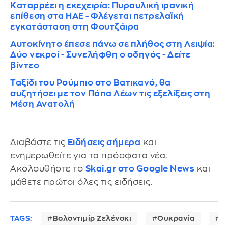
Καταρρέει η εκεχειρία: Πυραυλική ιρανική
επίθεση στα ΗΑΕ - Φλέγεται πετρελαϊκή
εγκατάσταση στη Φουτζάιρα
Αυτοκίνητο έπεσε πάνω σε πλήθος στη Λειψία:
Δύο νεκροί - Συνελήφθη ο οδηγός - Δείτε
βίντεο
Ταξίδι του Ρούμπιο στο Βατικανό, θα
συζητήσει με τον Πάπα Λέων τις εξελίξεις στη
Μέση Ανατολή
Διαβάστε τις
Ειδήσεις σήμερα
και
ενημερωθείτε για τα πρόσφατα νέα.
Ακολουθήστε το
Skai.gr στο Google News
και
μάθετε πρώτοι όλες τις ειδήσεις.
TAGS:
Βολοντιμίρ Ζελένσκι
Ουκρανία
Ρ