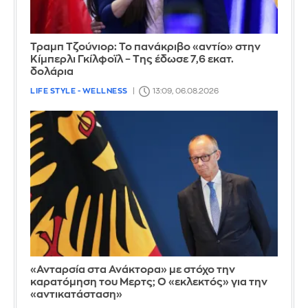
Τραμπ Τζούνιορ: Το πανάκριβο «αντίο» στην
Κίμπερλι Γκίλφοϊλ – Της έδωσε 7,6 εκατ.
δολάρια
LIFE STYLE - WELLNESS
13:09, 06.08.2026
«Ανταρσία στα Ανάκτορα» με στόχο την
καρατόμηση του Μερτς; Ο «εκλεκτός» για την
«αντικατάσταση»