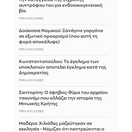
συντρόφου του για ενδοοικογενειακή
βία
ΠΡΙΝ ΑΠΌ 3 ΏΡΕΣ
Δούκισσα Νομικού: Ξανάγινε γοργόνα
σε εξωτικό προορισμό (που αυτή τη
φορά αποκάλυψε)
ΠΡΙΝ ΑΠΌ 3 ΏΡΕΣ
Κωνσταντοπούλου: Το έγκλημα των
υποκλοπών αποτελεί έγκλημα κατά της
Δημοκρατίας
ΠΡΙΝ ΑΠΌ 3 ΏΡΕΣ
Σαντορίνη: Ο έφηβος-θύμα του αρχαίου
τσουνάμι που αλλάζει την ιστορία της
Μινωικής Κρήτης
ΠΡΙΝ ΑΠΌ 3 ΏΡΕΣ
Μαδέρα: Χιλιάδες μαζεύτηκαν σε
εκκλησία - Νόμιζαν ότι παντρεύονται ο