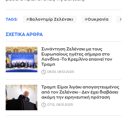
TAGS:
Βολοντιμίρ Ζελένσκι
Ουκρανία
Π
ΣΧΕΤΙΚΑ ΑΡΘΡΑ
Συνάντηση Ζελένσκι με τους
Ευρωπαίους ηγέτες σήμερα στο
Λονδίνο -Το Κρεμλίνο επαινεί τον
Τραμπ
08:33, 08.12.2025
Τραμπ: Είμαι λιγάκι απογοητευμένος
από τον Ζελένσκι - Δεν έχει διαβάσει
ακόμη την ειρηνευτική πρόταση
07:12, 08.12.2025