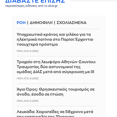
ΔΙΑΒΑΣΤΕ ΕΠΙΣΗΣ
περισσότερες ειδήσεις από το skai.gr
ΡΟΗ
ΔΗΜΟΦΙΛΗ
ΣΧΟΛΙΑΣΜΕΝΑ
Υποχρεωτικά κράνος και γιλέκο για τα
ηλεκτρικά πατίνια στο Παρίσι: Έρχονται
τσουχτερά πρόστιμα
ΠΡΙΝ ΑΠΌ 2 ΏΡΕΣ
Τροχαίο στη λεωφόρο Αθηνών-Σουνίου:
Τραυματίες δύο αστυνομικοί της
ομάδας ΔΙΑΣ μετά από σύγκρουση με ΙΧ
ΠΡΙΝ ΑΠΌ 3 ΏΡΕΣ
Άγιο Όρος: Θρησκευτικός τουρισμός σε
άνοδο, έσοδα σε πτώση
ΠΡΙΝ ΑΠΌ 3 ΏΡΕΣ
Λευκάδα: Χειροπέδες σε 58χρονο μετά
την καταγγελία της 31χρονης