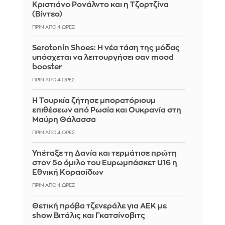
Κριστιάνο Ρονάλντο και η Τζορτζίνα
(Βίντεο)
ΠΡΙΝ ΑΠΌ 4 ΏΡΕΣ
Serotonin Shoes: Η νέα τάση της μόδας
υπόσχεται να λειτουργήσει σαν mood
booster
ΠΡΙΝ ΑΠΌ 4 ΏΡΕΣ
Η Τουρκία ζήτησε μπορατόριουμ
επιθέσεων από Ρωσία και Ουκρανία στη
Μαύρη Θάλασσα
ΠΡΙΝ ΑΠΌ 4 ΏΡΕΣ
Υπέταξε τη Δανία και τερμάτισε πρώτη
στον 5ο όμιλο του Ευρωμπάσκετ U16 η
Εθνική Κορασίδων
ΠΡΙΝ ΑΠΌ 4 ΏΡΕΣ
Θετική πρόβα τζενεράλε για ΑΕΚ με
show Βιτάλις και Γκατσίνοβιτς