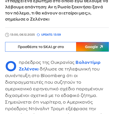
«Υπάρχει ένα ερώτημα στο οποίο εγώ θέλουμε να
λάβουμε απάντηση: Αν η Ρωσία ξεκινήσει ξανά
τον πόλεμο, τι θα κάνουν οι εταίροι μας;»,
σημείωσε ο Ζελένσκι
13:00, 08.12.2025
UPDATE: 13:59
Προσθέστε το SKAI.gr στο
Google
Ο
πρόεδρος της Ουκρανίας
Βολοντίμιρ
Ζελένσκι
δήλωσε σε τηλεφωνική του
συνέντευξη στο Bloomberg ότι οι
διαπραγματευτές που συζητούν το
αμερικανικό ειρηνευτικό σχέδιο παραμένουν
διχασμένοι σχετικά με το εδαφικό ζήτημα.
Σημειώνεται ότι νωρίτερα, ο Αμερικανός
πρόεδρος Ντόναλντ Τραμπ εξέφρασε την