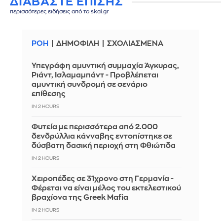
ΔΙΑΒΑΣΤΕ ΕΠΙΣΗΣ
περισσότερες ειδήσεις από το skai.gr
ΡΟΗ
ΔΗΜΟΦΙΛΗ
ΣΧΟΛΙΑΣΜΕΝΑ
Υπεγράφη αμυντική συμμαχία Άγκυρας,
Ριάντ, Ισλαμαμπάντ - Προβλέπεται
αμυντική συνδρομή σε σενάριο
επίθεσης
IN 2 HOURS
Φυτεία με περισσότερα από 2.000
δενδρύλλια κάνναβης εντοπίστηκε σε
δύσβατη δασική περιοχή στη Φθιώτιδα
IN 2 HOURS
Χειροπέδες σε 31χρονο στη Γερμανία -
Φέρεται να είναι μέλος του εκτελεστικού
βραχίονα της Greek Mafia
IN 2 HOURS