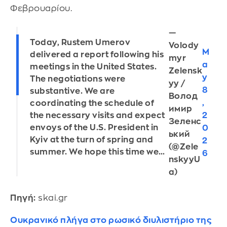
Φεβρουαρίου.
—
Today, Rustem Umerov
Volody
M
delivered a report following his
myr
a
meetings in the United States.
Zelensk
y
The negotiations were
yy /
8
substantive. We are
Волод
,
coordinating the schedule of
имир
2
the necessary visits and expect
Зеленс
envoys of the U.S. President in
0
ький
Kyiv at the turn of spring and
2
(@Zele
summer. We hope this time we…
6
nskyyU
a)
Πηγή:
skai.gr
Ουκρανικό πλήγα στο ρωσικό διυλιστήριο της