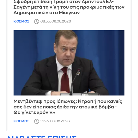
Σφοδρή επίθεση Τραμπ στον Αμπντούλ Ελ-
Σαγέντ μετά τη νίκη του στις προκριματικές των
Δημοκρατικών στο Μίσιγκαν
ΚΟΣΜΟΣ
08:55, 06.08.2026
Μεντβέντεφ προς Ιάπωνες: Ντροπή που κανείς
σας δεν είπε ποιος έριξε την ατομική βόμβα -
Θα γίνετε «ρόνιν»
ΚΟΣΜΟΣ
14:25, 06.08.2026