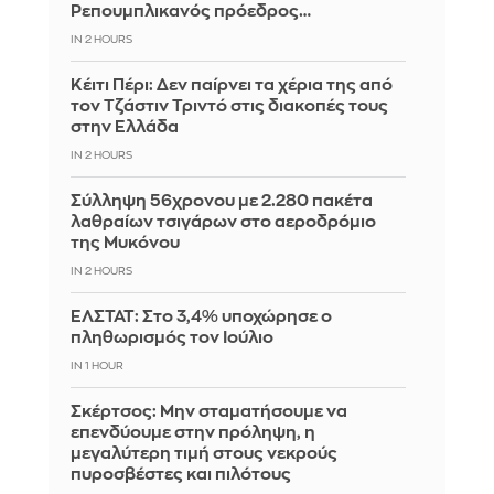
Ρεπουμπλικανός πρόεδρος…
IN 2 HOURS
Κέιτι Πέρι: Δεν παίρνει τα χέρια της από
τον Τζάστιν Τριντό στις διακοπές τους
στην Ελλάδα
IN 2 HOURS
Σύλληψη 56χρονου με 2.280 πακέτα
λαθραίων τσιγάρων στο αεροδρόμιο
της Μυκόνου
IN 2 HOURS
ΕΛΣΤΑΤ: Στο 3,4% υποχώρησε ο
πληθωρισμός τον Ιούλιο
IN 1 HOUR
Σκέρτσος: Μην σταματήσουμε να
επενδύουμε στην πρόληψη, η
μεγαλύτερη τιμή στους νεκρούς
πυροσβέστες και πιλότους