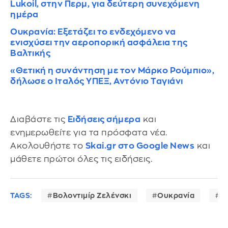
Lukoil, στην Περμ, για δεύτερη συνεχόμενη
ημέρα
Ουκρανία: Εξετάζει το ενδεχόμενο να
ενισχύσει την αεροπορική ασφάλεια της
Βαλτικής
«Θετική η συνάντηση με τον Μάρκο Ρούμπιο»,
δήλωσε ο Ιταλός ΥΠΕΞ, Αντόνιο Ταγιάνι
Διαβάστε τις
Ειδήσεις σήμερα
και
ενημερωθείτε για τα πρόσφατα νέα.
Ακολουθήστε το
Skai.gr στο Google News
και
μάθετε πρώτοι όλες τις ειδήσεις.
TAGS:
Βολοντιμίρ Ζελένσκι
Ουκρανία
Ν