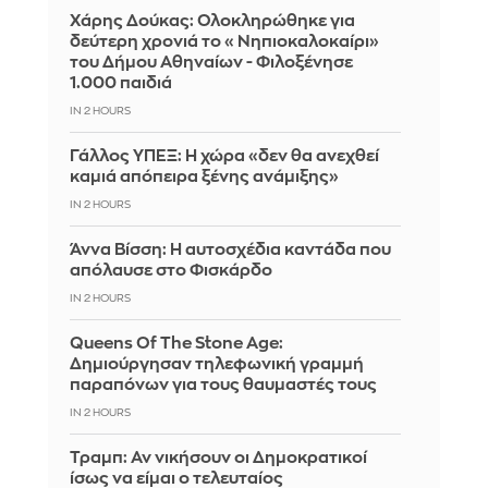
Χάρης Δούκας: Ολοκληρώθηκε για
δεύτερη χρονιά το «Νηπιοκαλοκαίρι»
του Δήμου Αθηναίων - Φιλοξένησε
1.000 παιδιά
IN 2 HOURS
Γάλλος ΥΠΕΞ: Η χώρα «δεν θα ανεχθεί
καμιά απόπειρα ξένης ανάμιξης»
IN 2 HOURS
Άννα Βίσση: Η αυτοσχέδια καντάδα που
απόλαυσε στο Φισκάρδο
IN 2 HOURS
Queens Of The Stone Age:
Δημιούργησαν τηλεφωνική γραμμή
παραπόνων για τους θαυμαστές τους
IN 2 HOURS
Τραμπ: Αν νικήσουν οι Δημοκρατικοί
ίσως να είμαι ο τελευταίος