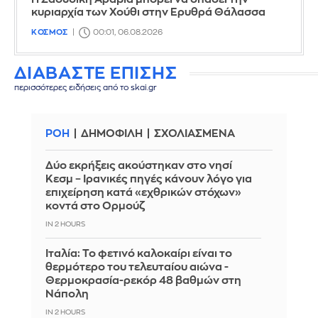
κυριαρχία των Χούθι στην Ερυθρά Θάλασσα
ΚΟΣΜΟΣ
00:01, 06.08.2026
ΔΙΑΒΑΣΤΕ ΕΠΙΣΗΣ
περισσότερες ειδήσεις από το skai.gr
ΡΟΗ
ΔΗΜΟΦΙΛΗ
ΣΧΟΛΙΑΣΜΕΝΑ
Δύο εκρήξεις ακούστηκαν στο νησί
Κεσμ – Ιρανικές πηγές κάνουν λόγο για
επιχείρηση κατά «εχθρικών στόχων»
κοντά στο Ορμούζ
IN 2 HOURS
Ιταλία: To φετινό καλοκαίρι είναι το
θερμότερο του τελευταίου αιώνα -
Θερμοκρασία-ρεκόρ 48 βαθμών στη
Νάπολη
IN 2 HOURS