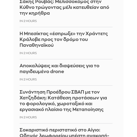
Σάκης Ρουβάς: Μελισσοκόμος στην
Κύθνο τρώγοντας μέλι κατευθείαν από
την κηρήθρα
IN 2 HOURS
Η Μπεσίκτας «έσπρωξε» την Χράντετς
Κράλοβε προς τον δρόμο του
Παναθηναϊκού
IN 2 HOURS
Αποκαλύψεις και διαψεύσεις για το
παγιδευμένο drone
IN 2 HOURS
Συνάντηση Προέδρου ΣΒΑΠ με τον
Χατζηδάκη: Κατάθεση προτάσεων για
το φορολογικό, χωροταξικό και
εργασιακό πλαίσιο της Μεταποίησης
IN 2 HOURS
Σοκαριστικό περιστατικό στο Αίγιο:
Οδηγός λεωφορείου υπέστη ανακοπή-