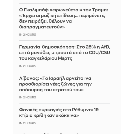
Ο Γκαλιμπάφ «ειρωνεύεται» τον Τραμπ:
«Έρχεται μαζική επίθεση… περιμένετε,
δεν πειράζει, θέλουν να
διαπραγματευτούν»
IN 2 HOURS
Γερμανία-δημοσκόπηση: Στο 28% η AfD,
επτά μονάδες μπροστά από το CDU/CSU
του καγκελάριου Μερτς
IN 2 HOURS
Λίβανος: «Το Ισραήλ αρνείται να
προσδιορίσει νέες ζώνες για την
απόσυρση του στρατού του»
IN 2 HOURS
Φονικές πυρκαγιές στο Ρέθυμνο: 19
κτίρια κρίθηκαν «κόκκινα»
IN 2 HOURS