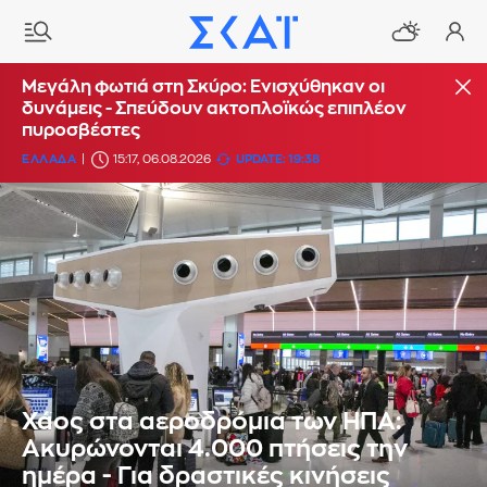
Μεγάλη φωτιά στη Σκύρο: Ενισχύθηκαν οι
δυνάμεις - Σπεύδουν ακτοπλοϊκώς επιπλέον
πυροσβέστες
ΕΛΛΑΔΑ
15:17, 06.08.2026
UPDATE: 19:38
Χάος στα αεροδρόμια των ΗΠΑ:
Ακυρώνονται 4.000 πτήσεις την
ημέρα - Για δραστικές κινήσεις