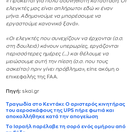
«Πρόκειται για πολύ ασυνήθιστη κατάσταση. Οι
ελεγκτές μας είναι απλήρωτοι εδώ κι έναν
μήνα. Αδημονούμε να μπορέσουμε να
εργαστούμε κανονικά ξανά».
«Οι ελεγκτές που συνεχίζουν να έρχονται (σ.σ.
στη δουλειά) κάνουν υπερωρίες, εργάζονται
περισσότερες ημέρες (...) και θέλουμε να
μειώσουμε αυτή την πίεση (σ.σ. που τους
ασκείται) πριν γίνει πρόβλημα»
, είπε ακόμη ο
επικεφαλής της FAA.
Πηγή:
skai.gr
Τραγωδία στο Κεντάκι: Ο αριστερός κινητήρας
του αεροσκάφους της UPS πήρε φωτιά και
αποκολλήθηκε κατά την απογείωση
Το Ισραήλ παρέλαβε τη σορό ενός ομήρου από