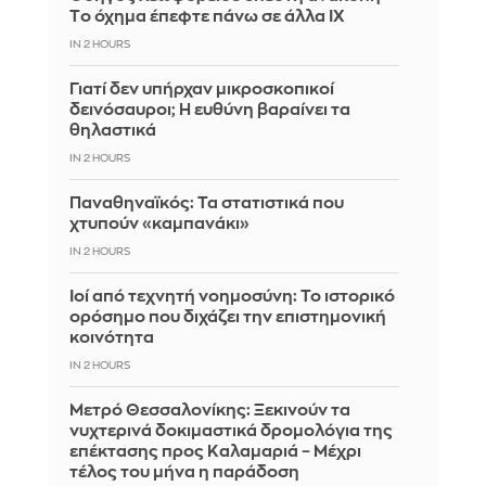
Tο όχημα έπεφτε πάνω σε άλλα ΙΧ
IN 2 HOURS
Γιατί δεν υπήρχαν μικροσκοπικοί
δεινόσαυροι; Η ευθύνη βαραίνει τα
θηλαστικά
IN 2 HOURS
Παναθηναϊκός: Τα στατιστικά που
χτυπούν «καμπανάκι»
IN 2 HOURS
Ιοί από τεχνητή νοημοσύνη: Το ιστορικό
ορόσημο που διχάζει την επιστημονική
κοινότητα
IN 2 HOURS
Μετρό Θεσσαλονίκης: Ξεκινούν τα
νυχτερινά δοκιμαστικά δρομολόγια της
επέκτασης προς Καλαμαριά – Μέχρι
τέλος του μήνα η παράδοση