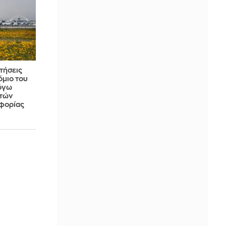
τήσεις
όμιο του
όγω
κτών
φορίας