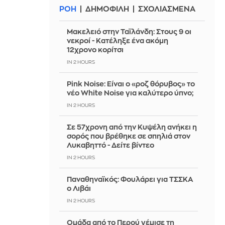
ΡΟΗ
ΔΗΜΟΦΙΛΗ
ΣΧΟΛΙΑΣΜΕΝΑ
Μακελειό στην Ταϊλάνδη: Στους 9 οι
νεκροί - Κατέληξε ένα ακόμη
12χρονο κορίτσι
IN 2 HOURS
Pink Noise: Είναι ο «ροζ θόρυβος» το
νέο White Noise για καλύτερο ύπνο;
IN 2 HOURS
Σε 57χρονη από την Κυψέλη ανήκει η
σορός που βρέθηκε σε σπηλιά στον
Λυκαβηττό - Δείτε βίντεο
IN 2 HOURS
Παναθηναϊκός: Φουλάρει για ΤΣΣΚΑ
ο Λιβάι
IN 2 HOURS
Ομάδα από το Περού γέμισε τη