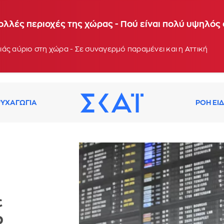
 θερμοκρασίες τις επόμενες ημέρες - Συνεδρίαση τ
ολλές περιοχές της χώρας - Πού είναι πολύ υψηλός
: 13:03
ία για τις καιρικές συνθήκες των επόμενων ημερών - Τη Δευτέ
άς αύριο στη χώρα - Σε συναγερμό παραμένει και η Αττική
ΥΧΑΓΩΓΙΑ
ΡΟΗ ΕΙ
ε
ω