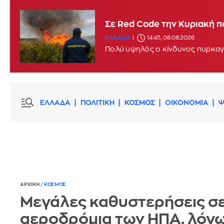
Σφοδροί άνεμοι και υψηλές
Σε Red Code την Κυριακή π
ΕΛΛΑΔΑ
11:46, 08.08.2026
UPDATE
ΕΛΛΑΔΑ
14:45, 08.08.2026
Σε επιφυλακή η Πολιτική Προστασ
Πολύ υψηλός ο κίνδυνος πυρκαγι
ενισχυθούν περαιτέρω
ΕΛΛΑΔΑ
ΠΟΛΙΤΙΚΗ
ΚΟΣΜΟΣ
ΟΙΚΟΝΟΜΙΑ
Ψ
ΑΡΧΙΚΗ
/
ΚΟΣΜΟΣ
Μεγάλες καθυστερήσεις σ
αεροδρόμια των ΗΠΑ, λόγ