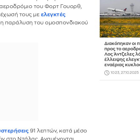
ς αεροδρόμιο του Φορτ Γουορθ,
λέχωσή τους με
ελεγκτές
ι η παράλυση του ομοσπονδιακού
Διακόπηκαν οι π
προς το αεροδρ
Λος Άντζελες λ
έλλειψης ελεγ
εναέριας κυκλο
10:23, 27.10.2025
στερήσεις
91 λεπτών, κατά μέσο
ών στο Ντάλας. Αναμένονται