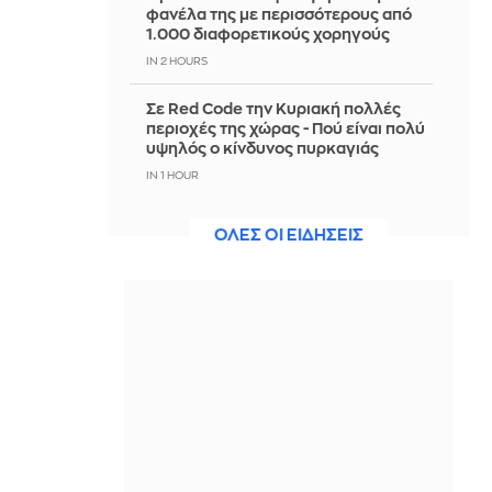
φανέλα της με περισσότερους από
1.000 διαφορετικούς χορηγούς
IN 2 HOURS
Σε Red Code την Κυριακή πολλές
περιοχές της χώρας - Πού είναι πολύ
υψηλός ο κίνδυνος πυρκαγιάς
IN 1 HOUR
Πύραυλος στόχευσε πλοίο της
ΟΛΕΣ ΟΙ ΕΙΔΗΣΕΙΣ
ADNOC στο Στενό του Ορμούζ
IN 1 HOUR
IRGC: Το άνοιγμα του Ορμούζ δεν
σχετίζεται με τις διαπραγματεύσεις
Ιράν - Ομάν
IN 1 HOUR
Πετρογιάννη: Η παρατήρηση που
δέχτηκε για τον σκύλο της, εφερε
επική αντίδραση που μας γονάτισε