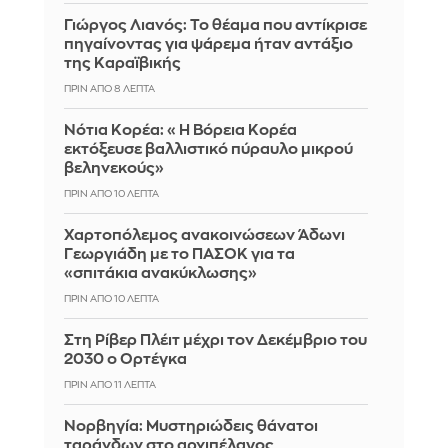
Γιώργος Λιανός: Το θέαμα που αντίκρισε
πηγαίνοντας για ψάρεμα ήταν αντάξιο
της Καραϊβικής
ΠΡΙΝ ΑΠΌ 8 ΛΕΠΤΆ
Νότια Κορέα: «Η Βόρεια Κορέα
εκτόξευσε βαλλιστικό πύραυλο μικρού
βεληνεκούς»
ΠΡΙΝ ΑΠΌ 10 ΛΕΠΤΆ
Χαρτοπόλεμος ανακοινώσεων Άδωνι
Γεωργιάδη με το ΠΑΣΟΚ για τα
«σπιτάκια ανακύκλωσης»
ΠΡΙΝ ΑΠΌ 11 ΛΕΠΤΆ
Στη Ρίβερ Πλέιτ μέχρι τον Δεκέμβριο του
2030 ο Ορτέγκα
ΠΡΙΝ ΑΠΌ 11 ΛΕΠΤΆ
Νορβηγία: Μυστηριώδεις θάνατοι
ταράνδων στο αρχιπέλαγος