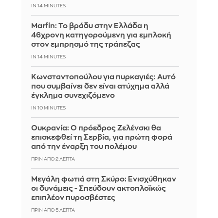
IN 14 MINUTES
Marfin: Το βράδυ στην Ελλάδα η
46χρονη κατηγορούμενη για εμπλοκή
στον εμπρησμό της τράπεζας
IN 14 MINUTES
Κωνσταντοπούλου για πυρκαγιές: Αυτό
που συμβαίνει δεν είναι ατύχημα αλλά
έγκλημα συνεχιζόμενο
IN 10 MINUTES
Ουκρανία: Ο πρόεδρος Ζελένσκι θα
επισκεφθεί τη Σερβία, για πρώτη φορά
από την έναρξη του πολέμου
ΠΡΙΝ ΑΠΌ 2 ΛΕΠΤΆ
Μεγάλη φωτιά στη Σκύρο: Ενισχύθηκαν
οι δυνάμεις - Σπεύδουν ακτοπλοϊκώς
επιπλέον πυροσβέστες
ΠΡΙΝ ΑΠΌ 5 ΛΕΠΤΆ