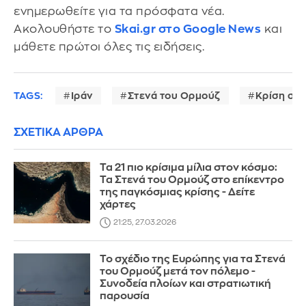
ενημερωθείτε για τα πρόσφατα νέα.
Ακολουθήστε το
Skai.gr στο Google News
και
μάθετε πρώτοι όλες τις ειδήσεις.
TAGS:
Ιράν
Στενά του Ορμούζ
Κρίση στ
ΣΧΕΤΙΚΑ ΑΡΘΡΑ
Τα 21 πιο κρίσιμα μίλια στον κόσμο:
Τα Στενά του Ορμούζ στο επίκεντρο
της παγκόσμιας κρίσης - Δείτε
χάρτες
21:25, 27.03.2026
Το σχέδιο της Ευρώπης για τα Στενά
του Ορμούζ μετά τον πόλεμο -
Συνοδεία πλοίων και στρατιωτική
παρουσία