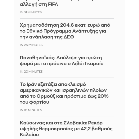
αλλαγή στη FIFA
IN 31 MINUTES
Χρηματοδότηση 204,6 εκατ. ευρώ από
το Εθνικό Πρόγραμμα Ανάπτυξης για
την ανάπλαση της ΔΕΘ
IN 26 MINUTES
Παναθηναϊκός: Δούλεψε για πρώτη
φορά με τα πράσινα ο Λιβάι Γκαρσία
IN 20 MINUTES
Το Ιράν εξετάζει αποκλεισμό
αμερικανικών και ισραηλινών πλοίων
από το Ορμούζ και πρόστιμα έως 20%
του φορτίου
IN 18 MINUTES
Καύσωνας και στη Σλοβακία: Ρεκόρ
υψηλής θερμοκρασίας με 42,2 βαθμούς
Κελσίου