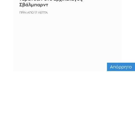
Σβάλμπαρντ
ΠΡΙΝ ΑΠΌ 17 ΛΕΠΤΆ
Απόρρητο