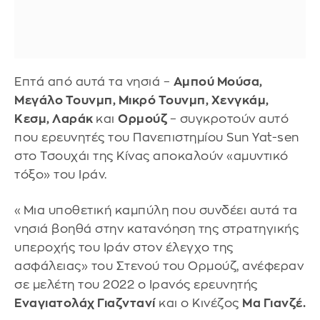
Επτά από αυτά τα νησιά –
Αμπού Μούσα,
Μεγάλο Τουνμπ, Μικρό Τουνμπ, Χενγκάμ,
Κεσμ, Λαράκ
και
Ορμούζ
– συγκροτούν αυτό
που ερευνητές του Πανεπιστημίου Sun Yat-sen
στο Τσουχάι της Κίνας αποκαλούν «αμυντικό
τόξο» του Ιράν.
«Μια υποθετική καμπύλη που συνδέει αυτά τα
νησιά βοηθά στην κατανόηση της στρατηγικής
υπεροχής του Ιράν στον έλεγχο της
ασφάλειας» του Στενού του Ορμούζ, ανέφεραν
σε μελέτη του 2022 ο Ιρανός ερευνητής
Εναγιατολάχ Γιαζντανί
και ο Κινέζος
Μα Γιανζέ.