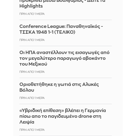
προκριθεί μέσω Βουλγαρίας - Δείτε τα
Highlights
ΠΡΙΝ ΑΠΌ 1 ΜΈΡΑ
Conference League: Παναθηναϊκός -
ΤΣΣΚΑ 1948 1-1 (ΤΕΛΙΚΟ)
ΠΡΙΝ ΑΠΌ 1 ΜΈΡΑ
Οι ΗΠΑ αναστέλλουν τις εισαγωγές από
τον μεγαλύτερο παραγωγό αβοκάντο
του Μεξικού
ΠΡΙΝ ΑΠΌ 1 ΜΈΡΑ
Οριοθετήθηκε η γωτιά στις Αλυκές
Βόλου
ΠΡΙΝ ΑΠΌ 1 ΜΈΡΑ
«Υβριδική επίθεση» βλέπει η Γερμανία
πίσω απο το παγιδευμένο drone στη
Λειψία
ΠΡΙΝ ΑΠΌ 1 ΜΈΡΑ