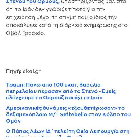
Στενού του Ορμούζ,
υποστηρίζοντας μάλιστα
ότι το Ιράν δεν γνώριζε τίποτα για την
επιχείρηση μέχρι τη στιγμή που ο ίδιος την
αποκάλυψε κατά τη διάρκεια ενημέρωσης στο
Οβάλ Γραφείο.
Πηγή:
skai.gr
Τραμπ: Πάνω από 100 εκατ. βαρέλια
πετρελαίου πέρασαν από το Στενό - Εμείς
ελέγχουμε το Ορμούζ και όχι το Ιράν
Αμερικανικές δυνάμεις «εξουδετέρωσαν» το
δεξαμενόπλοιο M/T Settebello στον Κόλπο του
Ομάν
Ο Πάπας Λέων ΙΔ΄ τελεί τη Θεία Λειτουργία στη