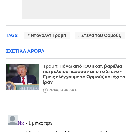
TAGS:
Ντόναλντ Τραμπ
Στενά του Ορμούζ
ΣΧΕΤΙΚΑ ΑΡΘΡΑ
Τραμπ: Πάνω από 100 εκατ. βαρέλια
πετρελαίου πέρασαν από το Στενό -
Εμείς ελέγχουμε το Ορμούζ και όχι το
Ιράν
20:59, 10.06.2026