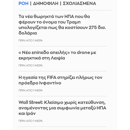
ΡΟΗ
ΔΗΜΟΦΙΛΗ
ΣΧΟΛΙΑΣΜΕΝΑ
Τα νέα θωρηκτά των ΗΠΑ που θα
φέρουν το όνομα του Τραμπ
υπολογίζεται πως θα κοστίσουν 275 δισ.
δολάρια
ΠΡΙΝ ΑΠΌ 1 ΜΈΡΑ
«Νέο επίπεδο απειλής» το drone με
εκρηκτικά στη Λειψία
ΠΡΙΝ ΑΠΌ 1 ΜΈΡΑ
Η ηγεσία της FIFA στηρίζει πλήρως τον
πρόεδρο Ινφαντίνο
ΠΡΙΝ ΑΠΌ 1 ΜΈΡΑ
Wall Street: Κλείσιμο χωρίς κατεύθυνση,
αναμένοντας μια συμφωνία μεταξύ ΗΠΑ
και Ιράν
ΠΡΙΝ ΑΠΌ 1 ΜΈΡΑ