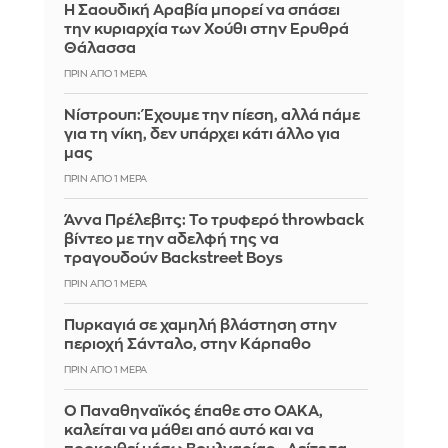
Η Σαουδική Αραβία μπορεί να σπάσει
την κυριαρχία των Χούθι στην Ερυθρά
Θάλασσα
ΠΡΙΝ ΑΠΌ 1 ΜΈΡΑ
Νίστρουπ: Έχουμε την πίεση, αλλά πάμε
για τη νίκη, δεν υπάρχει κάτι άλλο για
μας
ΠΡΙΝ ΑΠΌ 1 ΜΈΡΑ
Άννα Πρέλεβιτς: Το τρυφερό throwback
βίντεο με την αδελφή της να
τραγουδούν Backstreet Boys
ΠΡΙΝ ΑΠΌ 1 ΜΈΡΑ
Πυρκαγιά σε χαμηλή βλάστηση στην
περιοχή Σάνταλο, στην Κάρπαθο
ΠΡΙΝ ΑΠΌ 1 ΜΈΡΑ
Ο Παναθηναϊκός έπαθε στο ΟΑΚΑ,
καλείται να μάθει από αυτό και να