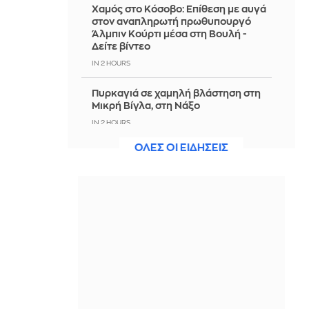
Χαμός στο Κόσοβο: Επίθεση με αυγά
στον αναπληρωτή πρωθυπουργό
Άλμπιν Κούρτι μέσα στη Βουλή -
Δείτε βίντεο
IN 2 HOURS
Πυρκαγιά σε χαμηλή βλάστηση στη
Μικρή Βίγλα, στη Νάξο
IN 2 HOURS
ΟΛΕΣ ΟΙ ΕΙΔΗΣΕΙΣ
Εξαρθρώθηκε ομάδα που διακινούσε
ναρκωτικά στην Αθήνα και στην
Πανεπιστημιούπολη Ζωγράφου
IN 2 HOURS
«Nonna Maxxing», η τάση που
μετατρέπει τις ντουλάπες των
γιαγιάδων μας στη νέα fashion
αναφορά του καλοκαιριού;
IN 2 HOURS
«Ψήθηκαν» Βόρεια Ελλάδα και