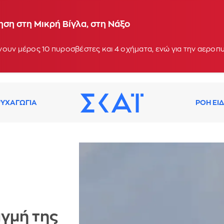
ση στη Μικρή Βίγλα, στη Νάξο
ουν μέρος 10 πυροσβέστες και 4 οχήματα, ενώ για την αεροπ
ΥΧΑΓΩΓΙΑ
ΡΟΗ ΕΙ
ιγμή της