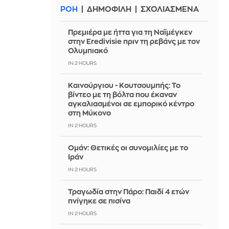
ΡΟΗ
ΔΗΜΟΦΙΛΗ
ΣΧΟΛΙΑΣΜΕΝΑ
Πρεμιέρα με ήττα για τη Ναϊμέγκεν
στην Eredivisie πριν τη ρεβάνς με τον
Ολυμπιακό
IN 2 HOURS
Καινούργιου - Κουτσουμπής: Το
βίντεο με τη βόλτα που έκαναν
αγκαλιασμένοι σε εμπορικό κέντρο
στη Μύκονο
IN 2 HOURS
Ομάν: Θετικές οι συνομιλίες με το
Ιράν
IN 2 HOURS
Τραγωδία στην Πάρο: Παιδί 4 ετών
πνίγηκε σε πισίνα
IN 2 HOURS