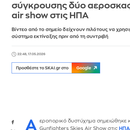
σύγκρουσης δύο αεροσκα
air show στις ΗΠΑ
Βίντεο από το σημείο δείχνουν πιλότους να χρησ
σύστημα εκτίναξης πριν από τη συντριβή
22:48, 17.05.2026
Προσθέστε το SKAI.gr στο
Google
Α
εροπορικό δυστύχημα σημειώθηκε κα
Gunfighters Skies Air Show στις
ΗΠΑ