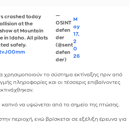
—
s crashed today
M
OSINT
llision at the
ay
defen
rshow at Mountain
17,
der
in Idaho. All pilots
2
(@sent
ted safely.
0
15tvJO0mm
defen
26
der)
να χρησιμοποιούν το σύστημα εκτίναξης πριν από
ιγμής πληροφορίες και οι τέσσερις επιβαίνοντες
κτινάχθηκαν.
 καπνό να υψώνεται από το σημείο της πτώσης.
την περιοχή, ενώ βρίσκεται σε εξέλιξη έρευνα για