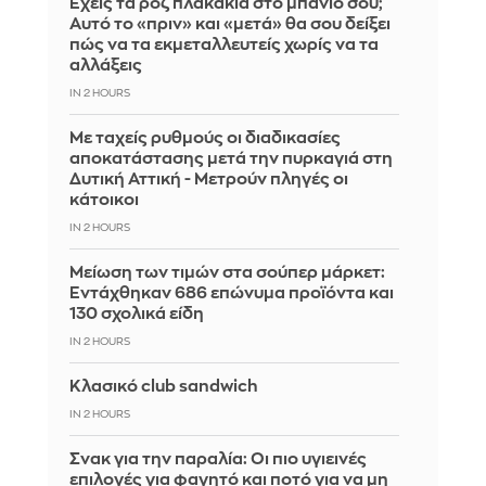
Έχεις τα ροζ πλακάκια στο μπάνιο σου;
Αυτό το «πριν» και «μετά» θα σου δείξει
πώς να τα εκμεταλλευτείς χωρίς να τα
αλλάξεις
IN 2 HOURS
Με ταχείς ρυθμούς οι διαδικασίες
αποκατάστασης μετά την πυρκαγιά στη
Δυτική Αττική - Μετρούν πληγές οι
κάτοικοι
IN 2 HOURS
Μείωση των τιμών στα σούπερ μάρκετ:
Εντάχθηκαν 686 επώνυμα προϊόντα και
130 σχολικά είδη
IN 2 HOURS
Κλασικό club sandwich
IN 2 HOURS
Σνακ για την παραλία: Οι πιο υγιεινές
επιλογές για φαγητό και ποτό για να μη