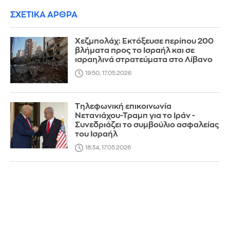
ΣΧΕΤΙΚΑ ΑΡΘΡΑ
Χεζμπολάχ: Εκτόξευσε περίπου 200
βλήματα προς το Ισραήλ και σε
ισραηλινά στρατεύματα στο Λίβανο
19:50, 17.05.2026
Τηλεφωνική επικοινωνία
Νετανιάχου-Τραμπ για το Ιράν -
Συνεδριάζει το συμβούλιο ασφαλείας
του Ισραήλ
18:34, 17.05.2026