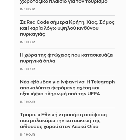
χωροταξικό πλαίσιο για τον τουρισμό
IN 1 HOUR
Σε Red Code σήμερα Κρήτη, Χίος, Σάμος
και Ικαρία λόγω υψηλού κινδύνου
πυρκαγιάς
IN 1 HOUR
Η χώρα της φτώχειας που κατασκευάζει
πυρηνικά όπλα
IN 1 HOUR
Νέα «βόμβα» για Ινφαντίνο: Η Telegraph
αποκαλύπτει φερόμενη σχέση και
εξαψήφια πληρωμή από την UEFA
IN 1 HOUR
Τραμπ: «Εθνική ντροπή» η απόφαση
που μπλοκάρει την κατασκευή της
αίθουσας χορού στον Λευκό Οίκο
IN 1 HOUR