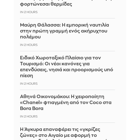
φορτώνεσαι θερμίδες
IN 2 HOURS
Μαύρη Θάλασσα: Η εμπορική ναυτιλία
στην πρώτη γραμμή ενός ακήρυχτου
πολέμου
IN 2 HOURS
Ειδικό Χωροταξικό Πλαίσιο για τον
Τουρισμό: Οι νέοι κανόνες για
επενδύσεις, νησιά και προορισμούς υπό
πίεση
IN 2 HOURS
Αθηνά Οικονομάκου: Η χειροποίητη
«Chanel» φτιαγμένη από τον Coco στα
Bora Bora
IN 2 HOURS
Η Άγκυρα επαναφέρει τις «γκρίζες
ζώνες» στο Αιγαίο με αφορμή το