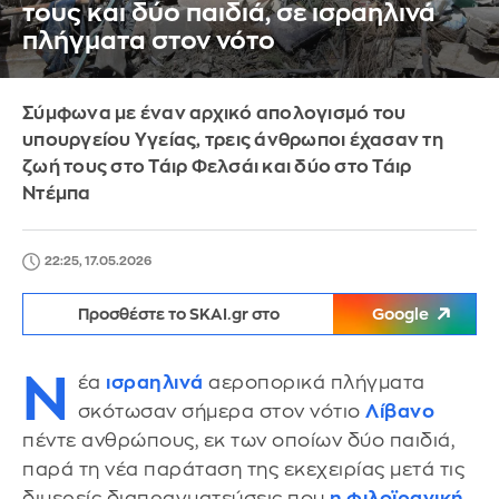
τους και δύο παιδιά, σε ισραηλινά
πλήγματα στον νότο
Σύμφωνα με έναν αρχικό απολογισμό του
υπουργείου Υγείας, τρεις άνθρωποι έχασαν τη
ζωή τους στο Τάιρ Φελσάι και δύο στο Τάιρ
Ντέμπα
22:25, 17.05.2026
Προσθέστε το SKAI.gr στο
Google
Ν
έα
ισραηλινά
αεροπορικά πλήγματα
σκότωσαν σήμερα στον νότιο
Λίβανο
πέντε ανθρώπους, εκ των οποίων δύο παιδιά,
παρά τη νέα παράταση της εκεχειρίας μετά τις
διμερείς διαπραγματεύσεις που
η φιλοϊρανική