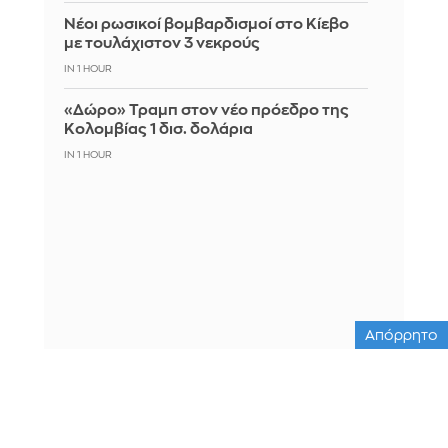
Νέοι ρωσικοί βομβαρδισμοί στο Κίεβο
με τουλάχιστον 3 νεκρούς
IN 1 HOUR
«Δώρο» Τραμπ στον νέο πρόεδρο της
Κολομβίας 1 δισ. δολάρια
IN 1 HOUR
Απόρρητο