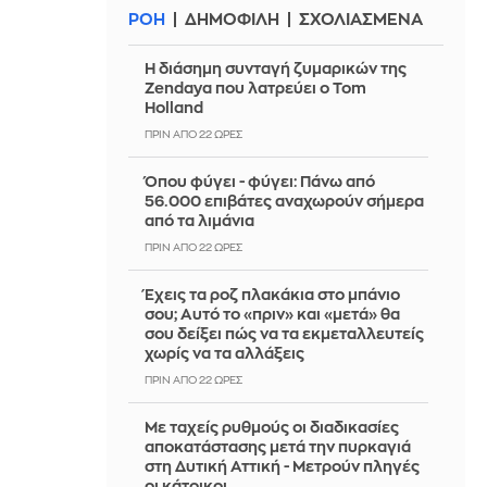
ΡΟΗ
ΔΗΜΟΦΙΛΗ
ΣΧΟΛΙΑΣΜΕΝΑ
Η διάσημη συνταγή ζυμαρικών της
Zendaya που λατρεύει ο Tom
Holland
ΠΡΙΝ ΑΠΌ 22 ΏΡΕΣ
Όπου φύγει - φύγει: Πάνω από
56.000 επιβάτες αναχωρούν σήμερα
από τα λιμάνια
ΠΡΙΝ ΑΠΌ 22 ΏΡΕΣ
Έχεις τα ροζ πλακάκια στο μπάνιο
σου; Αυτό το «πριν» και «μετά» θα
σου δείξει πώς να τα εκμεταλλευτείς
χωρίς να τα αλλάξεις
ΠΡΙΝ ΑΠΌ 22 ΏΡΕΣ
Με ταχείς ρυθμούς οι διαδικασίες
αποκατάστασης μετά την πυρκαγιά
στη Δυτική Αττική - Μετρούν πληγές
οι κάτοικοι