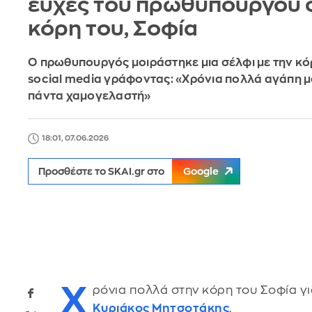
ευχές του πρωθυπουργού 
κόρη του, Σοφία
Ο πρωθυπουργός μοιράστηκε μια σέλφι με την κό
social media γράφοντας: «Χρόνια πολλά αγάπη μο
πάντα χαμογελαστή»
18:01, 07.06.2026
Προσθέστε το SKAI.gr στο
Google
Χ
ρόνια πολλά στην κόρη του Σοφία γι
Κυριάκος Μητσοτάκης
.