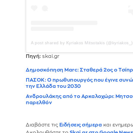
A post shared by Kyriakos Mitsotakis (@kyriakos_)
Πηγή:
skai.gr
Δημοσκόπηση Marc: Σταθερά 2ος ο Τσίπρα
ΠΑΣΟΚ: Ο πρωθυπουργός που έγινε συνώνυ
την Ελλάδα του 2030
Ανδρουλάκης από το Αρκαλοχώρι: Μητσοτ
παρελθόν
Διαβάστε τις
Ειδήσεις σήμερα
και ενημερω
Ακολουθήστε το
Skai.gr στο Google New