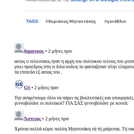
TAGS:
Κυριάκος Μητσοτάκης
γενέθλια