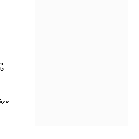
Τουρισμό: Οι νέοι κανόνες για
επενδύσεις, νησιά και προορισμούς
υπό πίεση
ΠΡΙΝ ΑΠΌ 23 ΏΡΕΣ
Αθηνά Οικονομάκου: Η χειροποίητη
«Chanel» φτιαγμένη από τον Coco
στα Bora Bora
ΠΡΙΝ ΑΠΌ 23 ΏΡΕΣ
Η Άγκυρα επαναφέρει τις «γκρίζες
ζώνες» στο Αιγαίο με αφορμή το
χωροταξικό πλαίσιο για τον τουρισμό
ΠΡΙΝ ΑΠΌ 23 ΏΡΕΣ
Σε Red Code σήμερα Κρήτη, Χίος,
Σάμος και Ικαρία λόγω υψηλού
κινδύνου πυρκαγιάς
ΠΡΙΝ ΑΠΌ 23 ΏΡΕΣ
Η χώρα της φτώχειας που