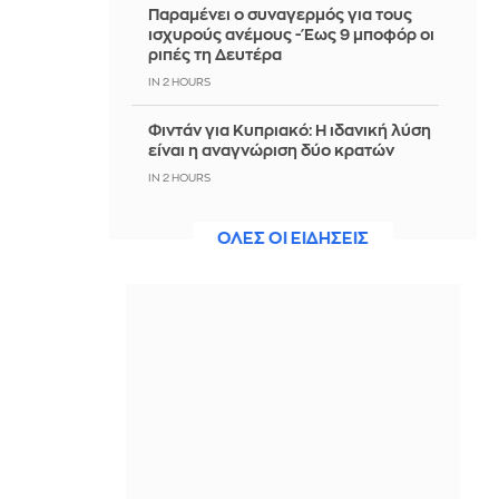
Παραμένει ο συναγερμός για τους
ισχυρούς ανέμους - Έως 9 μποφόρ οι
ριπές τη Δευτέρα
IN 2 HOURS
Φιντάν για Κυπριακό: Η ιδανική λύση
είναι η αναγνώριση δύο κρατών
IN 2 HOURS
Αυτοκίνητο έπεσε σε γκρεμό στην
ΟΛΕΣ ΟΙ ΕΙΔΗΣΕΙΣ
Πάρνηθα - Σώοι οι 4 επιβαίνοντες
IN 2 HOURS
Σκληρή στάση από Ιράν: «Όχι» σε
επανεκκίνηση των απευθείας
συνομιλιών όσο οι ΗΠΑ παραβιάζουν
τη συμφωνία
IN 2 HOURS
Παρ' ολίγον σύγκρουση αεροπλάνων
στο αεροδρόμιο του Σίδνεϊ