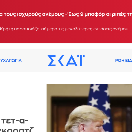
α τους ισχυρούς ανέμους - Έως 9 μποφόρ οι ριπές τ
Κρήτη παρουσιάζει σήμερα τις μεγαλύτερες εντάσεις ανέμου -
ΥΧΑΓΩΓΙΑ
ΡΟΗ ΕΙ
 τετ-α-
νκορατζ