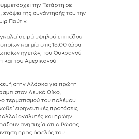
υμμετάσχει την Τετάρτη σε
, ενόψει της συνάντησής του την
ιρ Πούτιν.
υγκαλεί σειρά υψηλού επιπέδου
οποίων και μία στις 15:00 (ώρα
ρωπαίων ηγετών, του Ουκρανού
π και του Αμερικανού
κευή στην Αλάσκα για πρώτη
ραμπ στον Λευκό Οίκο,
νο τερματισμού του πολέμου
οωθεί ειρηνευτικές προτάσεις
πολλοί αναλυτές και πρώην
ράζουν ανησυχία ότι ο Ρώσος
άντηση προς όφελός του.