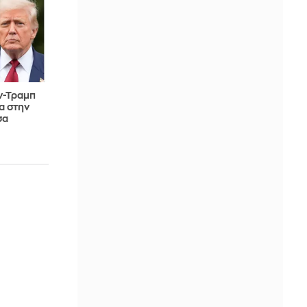
ν-Τραμπ
α στην
σα