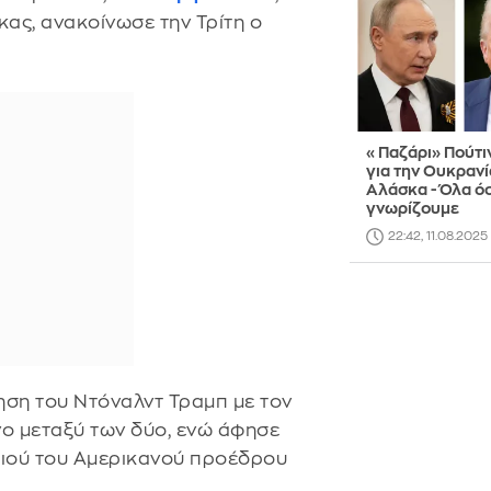
ας, ανακοίνωσε την Τρίτη ο
«Παζάρι» Πούτι
για την Ουκρανί
Αλάσκα - Όλα ό
γνωρίζουμε
22:42, 11.08.2025
ηση του Ντόναλντ Τραμπ με τον
νο μεταξύ των δύο, ενώ άφησε
διού του Αμερικανού προέδρου