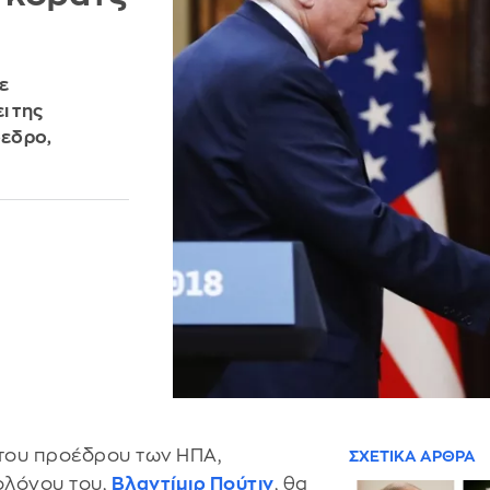
ε
ι της
όεδρο,
του προέδρου των ΗΠΑ,
ΣΧΕΤΙΚΑ ΑΡΘΡΑ
ολόγου του,
Βλαντίμιρ Πούτιν
, θα