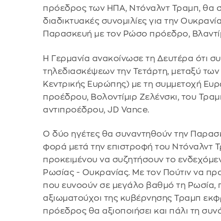
πρόεδρος των ΗΠΑ, Ντόναλντ Τραμπ, θα σ
διαδικτυακές συνομιλίες για την Ουκρανία
Παρασκευή με τον Ρώσο πρόεδρο, Βλαντίμ
Η Γερμανία ανακοίνωσε τη Δευτέρα ότι σ
τηλεδιασκέψεων την Τετάρτη, μεταξύ των 
Κεντρικής Ευρώπης) με τη συμμετοχή Ευ
προέδρου, Βολοντίμιρ Ζελένσκι, του Τραμ
αντιπροέδρου, JD Vance.
Ο δύο ηγέτες θα συναντηθούν την Παρασ
φορά μετά την επιστροφή του Ντόναλντ Τ
προκειμένου να συζητήσουν το ενδεχόμε
Ρωσίας - Ουκρανίας. Με τον Πούτιν να πρ
που ευνοούν σε μεγάλο βαθμό τη Ρωσία, 
αξιωματούχοι της κυβέρνησης Τραμπ εκφ
πρόεδρος θα αξιοποιήσει και πάλι τη συν