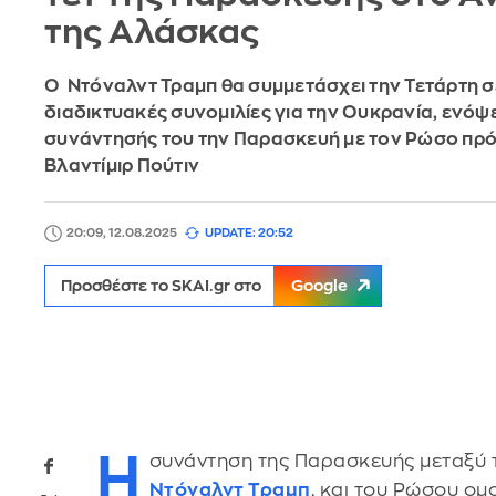
της Αλάσκας
Ο Ντόναλντ Τραμπ θα συμμετάσχει την Τετάρτη σ
διαδικτυακές συνομιλίες για την Ουκρανία, ενόψε
συνάντησής του την Παρασκευή με τον Ρώσο πρ
Βλαντίμιρ Πούτιν
20:09, 12.08.2025
UPDATE: 20:52
Προσθέστε το SKAI.gr στο
Google
Η
συνάντηση της Παρασκευής μεταξύ 
Ντόναλντ Τραμπ
, και του Ρώσου ομ