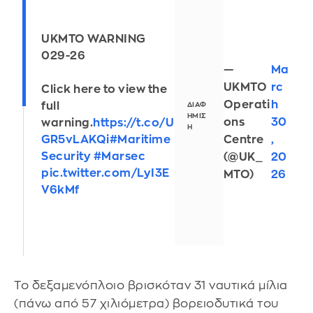
UKMTO WARNING
029-26
—
Ma
UKMTO
rc
Click here to view the
Operati
h
full
ons
30
warning.
https://t.co/U
Centre
,
GR5vLAKQi
#Maritime
Security
#Marsec
(@UK_
20
pic.twitter.com/LyI3E
MTO)
26
V6kMf
Το δεξαμενόπλοιο βρισκόταν 31 ναυτικά μίλια
(πάνω από 57 χιλιόμετρα) βορειοδυτικά του