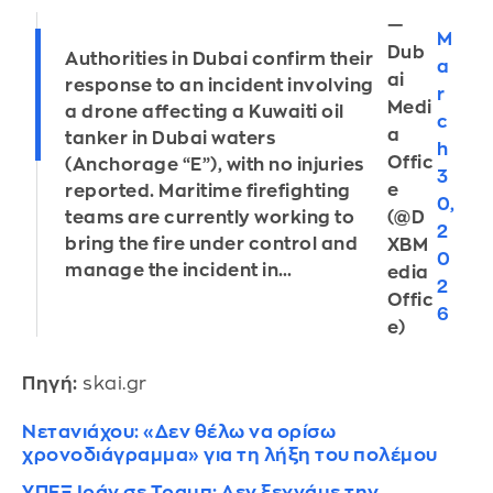
—
M
Dub
Authorities in Dubai confirm their
a
ai
response to an incident involving
r
Medi
a drone affecting a Kuwaiti oil
c
a
tanker in Dubai waters
h
Offic
(Anchorage “E”), with no injuries
3
e
reported. Maritime firefighting
0,
teams are currently working to
(@D
2
bring the fire under control and
XBM
0
manage the incident in…
edia
2
Offic
6
e)
Πηγή:
skai.gr
Νετανιάχου: «Δεν θέλω να ορίσω
χρονοδιάγραμμα» για τη λήξη του πολέμου
ΥΠΕΞ Ιράν σε Τραμπ: Δεν ξεχνάμε την