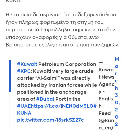
KUNA.
Η εταιρεία διευκρίνισε ότι το δεξαμενόπλοιο
ήταν πλήρως φορτωμένο τη στιγμή του
περιστατικού. Παράλληλα, σημείωσε ότι δεν
υπάρχουν αναφορές για θύματα, ενώ
βρίσκεται σε εξέλιξη η αποτίμηση των ζημιών.
M
—
#Kuwait
Petroleum Corporation
a
Kuwai
#KPC
: Kuwaiti very large crude
r
t News
carrier "Al-Salmi" was directly
c
Agenc
attacked by Iranian forces while
h
y -
positioned in the anchorage
3
Englis
area of
#Dubai
Port in the
0,
#UAE
https://t.co/iNEN0dM3L0
#
h
2
KUNA
Feed
0
pic.twitter.com/i3srkSZ27c
(@kun
2
a_en)