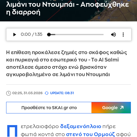
λιμάνι του Ντουμπάι - Αποφεύχθηκε
η διαρροή
Η επίθεση προκάλεσε ζημιές στο σκάφος καθώς
και πυρκαγιά στο εσωτερικό του - Το Al Salmi
αποτέλεσε άμεσο στόχο ενώ βρισκόταν
αγκυροβολημένο σε λιμάνι του Ντουμπάι
02:25, 31.03.2026
UPDATE: 08:31
Προσθέστε το SKAI.gr στο
Google
Π
ετρελαιοφόρο
δεξαμενόπλοιο
πήρε
φωτιά κοντά στο
στενό του Ορμούζ
αφού