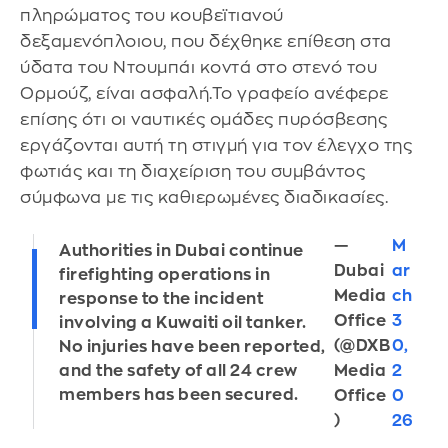
πληρώματος του κουβεϊτιανού
δεξαμενόπλοιου, που δέχθηκε επίθεση στα
ύδατα του Ντουμπάι κοντά στο στενό του
Ορμούζ, είναι ασφαλή.Το γραφείο ανέφερε
επίσης ότι οι ναυτικές ομάδες πυρόσβεσης
εργάζονται αυτή τη στιγμή για τον έλεγχο της
φωτιάς και τη διαχείριση του συμβάντος
σύμφωνα με τις καθιερωμένες διαδικασίες.
—
M
Authorities in Dubai continue
Dubai
ar
firefighting operations in
Media
ch
response to the incident
Office
3
involving a Kuwaiti oil tanker.
(@DXB
0,
No injuries have been reported,
and the safety of all 24 crew
Media
2
members has been secured.
Office
0
)
26