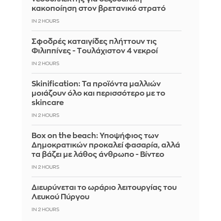
κακοποίηση στον βρετανικό στρατό
IN 2 HOURS
Σφοδρές καταιγίδες πλήττουν τις
Φιλιππίνες - Tουλάχιστον 4 νεκροί
IN 2 HOURS
Skinification: Τα προϊόντα μαλλιών
μοιάζουν όλο και περισσότερο με το
skincare
IN 2 HOURS
Box on the beach: Υποψήφιος των
Δημοκρατικών προκαλεί φασαρία, αλλά
τα βάζει με λάθος άνθρωπο - Βίντεο
IN 2 HOURS
Διευρύνεται το ωράριο λειτουργίας του
Λευκού Πύργου
IN 2 HOURS