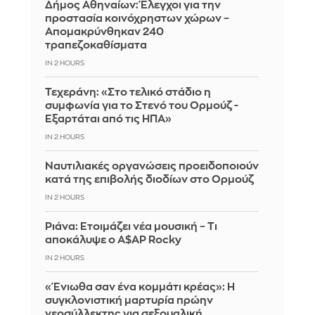
Δήμος Αθηναίων: Έλεγχοι για την
προστασία κοινόχρηστων χώρων –
Απομακρύνθηκαν 240
τραπεζοκαθίσματα
IN 2 HOURS
Τεχεράνη: «Στο τελικό στάδιο η
συμφωνία για το Στενό του Ορμούζ -
Εξαρτάται από τις ΗΠΑ»
IN 2 HOURS
Ναυτιλιακές οργανώσεις προειδοποιούν
κατά της επιβολής διοδίων στο Ορμούζ
IN 2 HOURS
Ριάνα: Ετοιμάζει νέα μουσική – Τι
αποκάλυψε ο A$AP Rocky
IN 2 HOURS
«Ένιωθα σαν ένα κομμάτι κρέας»: Η
συγκλονιστική μαρτυρία πρώην
νεοσύλλεκτης για σεξουαλική