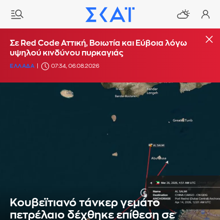
Σε Red Code Αττική, Βοιωτία και Εύβοια λόγω
υψηλού κινδύνου πυρκαγιάς
ΕΛΛΑΔΑ
07:34, 06.08.2026
Κουβεϊτιανό τάνκερ γεμάτο
πετρέλαιο δέχθηκε επίθεση σε