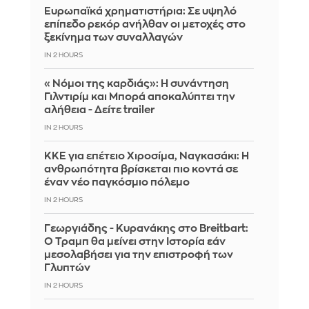
Ευρωπαϊκά χρηματιστήρια: Σε υψηλό
επίπεδο ρεκόρ ανήλθαν οι μετοχές στο
ξεκίνημα των συναλλαγών
IN 2 HOURS
«Νόμοι της καρδιάς»: Η συνάντηση
Γιλντιρίμ και Μπορά αποκαλύπτει την
αλήθεια - Δείτε trailer
IN 2 HOURS
ΚΚΕ για επέτειο Χιροσίμα, Ναγκασάκι: Η
ανθρωπότητα βρίσκεται πιο κοντά σε
έναν νέο παγκόσμιο πόλεμο
IN 2 HOURS
Γεωργιάδης - Κυρανάκης στο Breitbart:
Ο Τραμπ θα μείνει στην Ιστορία εάν
μεσολαβήσει για την επιστροφή των
Γλυπτών
IN 2 HOURS