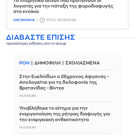
Το «πυρηνικό όπλο» που προτείνουν οι
λογιστές για την πάταξη της φοροδιαφυγής
στα ενοίκια
ΟΙΚΟΝΟΜΙΑ
07:00, 05.08.2026
ΔΙΑΒΑΣΤΕ ΕΠΙΣΗΣ
περισσότερες ειδήσεις από το skai.gr
ΡΟΗ
ΔΗΜΟΦΙΛΗ
ΣΧΟΛΙΑΣΜΕΝΑ
Στην Ευελπίδων ο 26χρονος Αφγανός -
Απολογείται για τη δολοφονία της
Βρετανίδας - Βίντεο
IN 2 HOURS
Υποβλήθηκε το αίτημα για την
ενεργοποίηση της ρήτρας διαφυγής για
την ενεργειακή ανθεκτικότητα
IN 2 HOURS