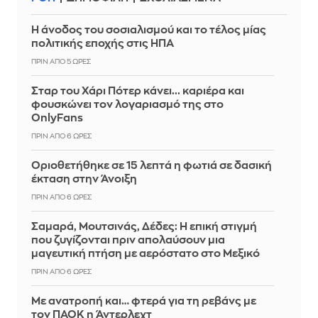
Η άνοδος του σοσιαλισμού και το τέλος μίας
πολιτικής εποχής στις ΗΠΑ
ΠΡΙΝ ΑΠΌ 5 ΏΡΕΣ
Σταρ του Χάρι Πότερ κάνει... καριέρα και
φουσκώνει τον λογαριασμό της στο
OnlyFans
ΠΡΙΝ ΑΠΌ 6 ΏΡΕΣ
Οριοθετήθηκε σε 15 λεπτά η φωτιά σε δασική
έκταση στην Άνοιξη
ΠΡΙΝ ΑΠΌ 6 ΏΡΕΣ
Σαμαρά, Μουτσινάς, Δέδες: Η επική στιγμή
που ζυγίζονται πριν απολαύσουν μια
μαγευτική πτήση με αερόστατο στο Μεξικό
ΠΡΙΝ ΑΠΌ 6 ΏΡΕΣ
Με ανατροπή και… φτερά για τη ρεβάνς με
τον ΠΑΟΚ η Άντερλεχτ