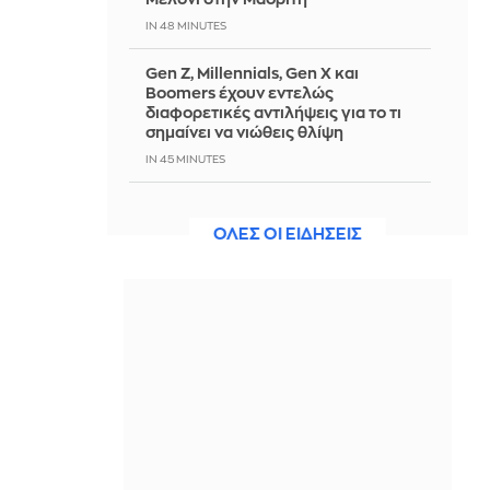
IN 48 MINUTES
Gen Z, Millennials, Gen X και
Boomers έχουν εντελώς
διαφορετικές αντιλήψεις για το τι
σημαίνει να νιώθεις θλίψη
IN 45 MINUTES
Χρηματιστήριο Αθηνών: Εβδομαδιαία
άνοδος 1,76%, κέρδη 23,31% από τις
ΟΛΕΣ ΟΙ ΕΙΔΗΣΕΙΣ
αρχές του έτους
IN 44 MINUTES
Ο Μέσι διέψευσε τις φήμες για
μετακίνηση του γιου του στην
Μπαρτσελόνα - Δείτε βίντεο
IN 41 MINUTES
Η Ρωσία λέει ότι έπληξε ακόμη δύο
φορτηγά πλοία και ουκρανικό λιμάνι
- 2 νεκροί στην Κριμαία