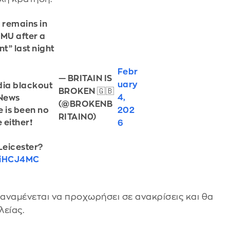
l remains in
DMU after a
nt” last night
Febr
— BRITAIN IS
uary
dia blackout
BROKEN 🇬🇧
4,
BNews
(@BROKENB
202
e is been no
RITAIN0)
either❗️
6
Leicester?
aoiHCJ4MC
 αναμένεται να προχωρήσει σε ανακρίσεις και θα
λείας.