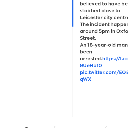
believed to have b
stabbed close to
Leicester city centr
The incident happe
around 5pm in Oxf
Street.
An 18-year-old man
been
arrested.
https://t.
9UeHbf0
pic.twitter.com/EQ
qWX