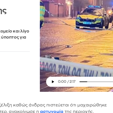
ης
μείο και λίγο
 ύποπτος για
ξέλιξη καθώς άνδρας πιστεύεται ότι μαχαιρώθηκε
τερ, ανακοίνωσε η
αστυνομία
της περιοχής.