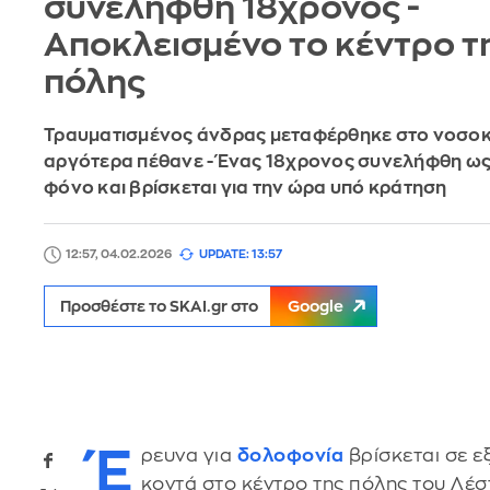
συνελήφθη 18χρονος -
Aποκλεισμένο το κέντρο τ
πόλης
Τραυματισμένος άνδρας μεταφέρθηκε στο νοσοκο
αργότερα πέθανε - Ένας 18χρονος συνελήφθη ως
φόνο και βρίσκεται για την ώρα υπό κράτηση
12:57, 04.02.2026
UPDATE: 13:57
Προσθέστε το SKAI.gr στο
Google
Έ
ρευνα για
δολοφονία
βρίσκεται σε ε
κοντά στο κέντρο της πόλης του Λέσ