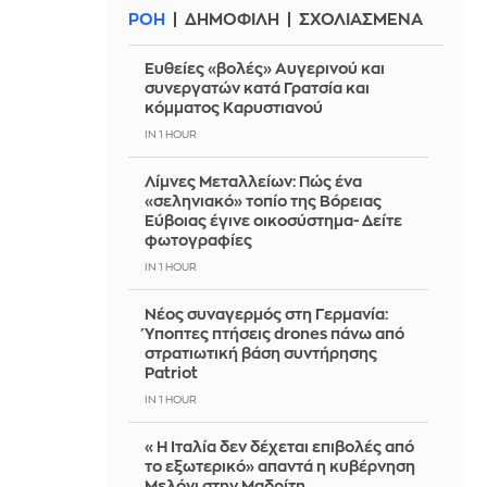
ΡΟΗ
ΔΗΜΟΦΙΛΗ
ΣΧΟΛΙΑΣΜΕΝΑ
Ευθείες «βολές» Αυγερινού και
συνεργατών κατά Γρατσία και
κόμματος Καρυστιανού
IN 1 HOUR
Λίμνες Μεταλλείων: Πώς ένα
«σεληνιακό» τοπίο της Βόρειας
Εύβοιας έγινε οικοσύστημα- Δείτε
φωτογραφίες
IN 1 HOUR
Νέος συναγερμός στη Γερμανία:
Ύποπτες πτήσεις drones πάνω από
στρατιωτική βάση συντήρησης
Patriot
IN 1 HOUR
«Η Ιταλία δεν δέχεται επιβολές από
το εξωτερικό» απαντά η κυβέρνηση
Μελόνι στην Μαδρίτη