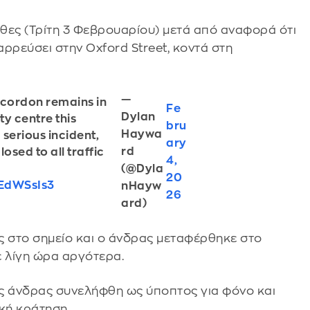
 χθες (Τρίτη 3 Φεβρουαρίου) μετά από αναφορά ότι
αρρεύσει στην Oxford Street, κοντά στη
—
 cordon remains in
Fe
Dylan
ty centre this
bru
Haywa
 serious incident,
ary
rd
osed to all traffic
4,
(@Dyla
20
VEdWSsIs3
nHayw
26
ard)
 στο σημείο και ο άνδρας μεταφέρθηκε στο
ε λίγη ώρα αργότερα.
ς άνδρας συνελήφθη ως ύποπτος για φόνο και
κή κράτηση.