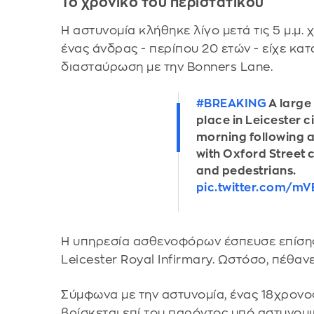
Το χρονικό του περιστατικού
Η αστυνομία κλήθηκε λίγο μετά τις 5 μ.μ.
ένας άνδρας - περίπου 20 ετών - είχε κατ
διασταύρωση με την Bonners Lane.
#BREAKING
A large
place in Leicester ci
morning following a
with Oxford Street cl
and pedestrians.
pic.twitter.com/m
Η υπηρεσία ασθενοφόρων έσπευσε επίσης
Leicester Royal Infirmary. Ωστόσο, πέθαν
Σύμφωνα με την αστυνομία, ένας 18χρονο
βρίσκεται επί του παρόντος υπό αστυνομι