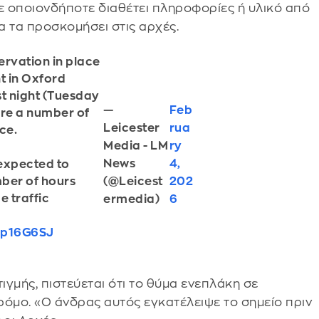
σε οποιονδήποτε διαθέτει πληροφορίες ή υλικό από
α τα προσκομήσει στις αρχές.
ervation in place
t in Oxford
ast night (Tuesday
—
Feb
are a number of
Leicester
rua
ce.
Media - LM
ry
News
4,
 expected to
ber of hours
(@Leicest
202
e traffic
ermedia)
6
Nrp16G6SJ
ιγμής, πιστεύεται ότι το θύμα ενεπλάκη σε
ρόμο. «Ο άνδρας αυτός εγκατέλειψε το σημείο πριν