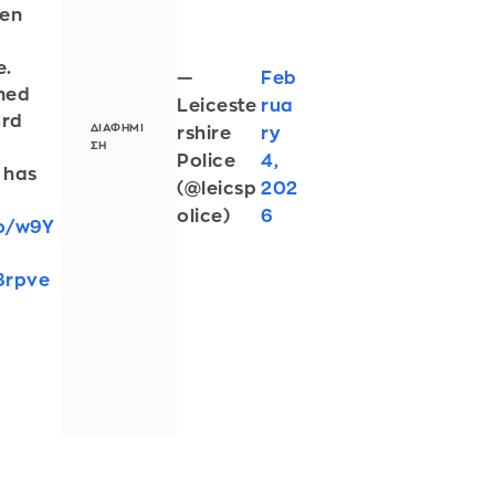
een
e.
—
Feb
ned
Leiceste
rua
ord
rshire
ry
Police
4,
 has
(@leicsp
202
olice)
6
co/w9Y
8rpve