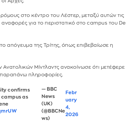
 οι Αρχές.
ρόμους στο κέντρο του Λέστερ, μεταξύ αυτών τις
πό αναφορές για το περιστατικό στο campus του De
 το απόγευμα της Τρίτης, όπως επιβεβαίωσε η
 Ανατολικών Μίντλαντς ανακοίνωσε ότι μετέφερε
ι παραπάνω πληροφορίες.
— BBC
ity confirms
Febr
News
on campus as
uary
(UK)
cene
4,
(@BBCNe
KqmrUW
2026
ws)