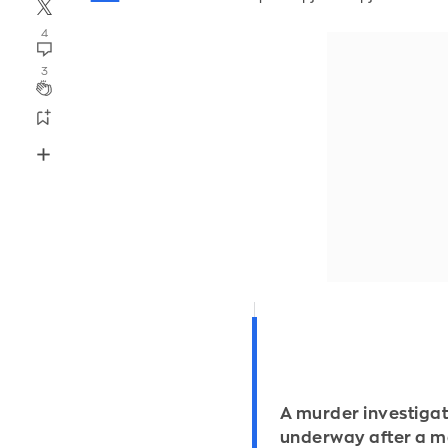
4
3
A murder investigat
underway after a m