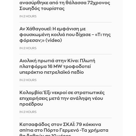
ανασύρθηκε από τη θάλασσα 72χρονος
Σουηδός τουρίστας
IN 2 HOURS
Αν Χάθαγουεϊ: Η εμφάνιση με
φουσκωμένη κοιλιά που δίχασε – «Τι της
φόρεσαν;» (video)
IN 2 HOURS
Αιολική πρωτιά στην Κίνα: Πλωτή
πλατφόρμα 16 MW τροφοδοτεί
υπεράκτιο πετρελαϊκό πεδίο
IN 2 HOURS
Κολομβία: Έξι νεκροί σε στρατιωτικές
επιχειρήσεις μετά την ανάληψη νέου
προέδρου
IN 2 HOURS
Kατσαφάδος στον ΣΚΑΪ: 79 κόκκινα
σπίτια στο Πόρτο Γερμενό -Τα χρήματα