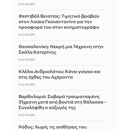
IN 2 HOURS
Φεστιβάλ Βενετίας: Τιμητικό βραβείο
στον Λούκα Γκουαντανίνο για την
προσφορά του στον κινηματογράφο
IN 2 HOURS
Θεσσαλονίκη: Νεκρή μια 74χρονη στην
Σκάλα Κατερίνης
IN 2 HOURS
Κλέλια Ανδριολάτου: Κάνει γιόγκα και
στις όχθες του Αχέροντα
IN 2 HOURS
Βαρθολομιό: Σοβαρά τραυματισμένη
31χρονη μετά από βουτιά στη θάλασσα –
Συνελήφθη ο σύζυγός της
IN 2 HOURS
Ρόδος: Χωρίς τις αισθήσεις του