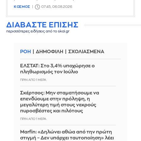
ΚΟΣΜΟΣ
07:45, 06.08.2026
ΔΙΑΒΑΣΤΕ ΕΠΙΣΗΣ
περισσότερες ειδήσεις από το skai.gr
ΡΟΗ
ΔΗΜΟΦΙΛΗ
ΣΧΟΛΙΑΣΜΕΝΑ
ΕΛΣΤΑΤ: Στο 3,4% υποχώρησε ο
πληθωρισμός τον Ιούλιο
ΠΡΙΝ ΑΠΌ 1 ΜΈΡΑ
Σκέρτσος: Μην σταματήσουμε να
επενδύουμε στην πρόληψη, η
μεγαλύτερη τιμή στους νεκρούς
πυροσβέστες και πιλότους
ΠΡΙΝ ΑΠΌ 1 ΜΈΡΑ
Marfin: «Δηλώνει αθώα από την πρώτη
στιγμή – Δεν υπάρχει ταυτοποίηση» λέει