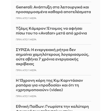
Generali: Ανάπτυξη στα λειτουργικά και
προσαρμοσμένα καθαρά αποτελέσματα
ΠΡΙΝ ΑΠΌ 1 ΜΈΡΑ
Τζέιμς Κάμερον: Έτοιμος να αφήσει
πίσω του το «Avatar» μετά από χρόνια
ΠΡΙΝ ΑΠΌ 1 ΜΈΡΑ
ΣΥΡΙΖΑ: Η ενεργειακή ρήτρα δεν
σημαίνει χαμηλότερους λογαριασμούς,
ούτε σβήνει 7 χρόνια ενεργειακής
ακρίβειας
ΠΡΙΝ ΑΠΌ 1 ΜΈΡΑ
Η 13χρονη κόρη της Κιμ Καρντάσιαν
ραπάρει για «προδοσία» και ότι τη
«χρησιμοποιούν» (video)
ΠΡΙΝ ΑΠΌ 1 ΜΈΡΑ
Εθνική Παίδων: Γνωρίστε την καλύτερη