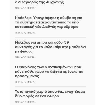
ο συνήγορος της 46χρονης
ΠΡΙΝ ΑΠΌ 1 ΜΈΡΑ
Ηράκλειο: Υπογράφηκε η σύμβαση για
τα συστήματα αεροναυτιλίας το υπό
κατασκευή νέο Διεθνές Αεροδρόμιο
ΠΡΙΝ ΑΠΌ 1 ΜΈΡΑ
Μεζέδες για μπίρα και ούζο: 59
συνταγές για το καλοκαίρι στο μπαλκόνι
με φίλους
ΠΡΙΝ ΑΠΌ 1 ΜΈΡΑ
Ο «κανόνας των 5 αντικειμένων» που
κάνει κάθε χώρο να δείχνει αμέσως πιο
προσεγμένος
ΠΡΙΝ ΑΠΌ 1 ΜΈΡΑ
Το ισπανικό χωριό όπου θα.. «νυχτώσει»
δύο φορές σε ένα 24ωρο
ΠΡΙΝ ΑΠΌ 1 ΜΈΡΑ