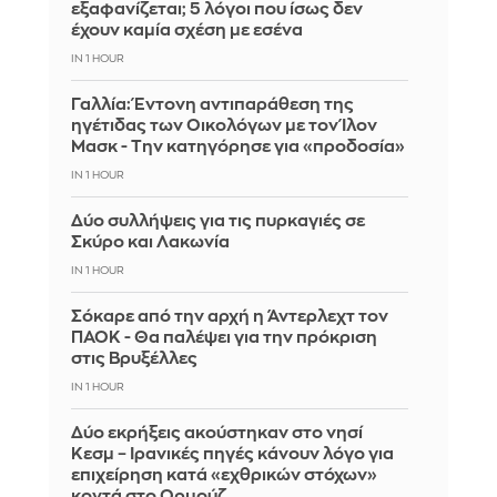
εξαφανίζεται; 5 λόγοι που ίσως δεν
έχουν καμία σχέση με εσένα
IN 1 HOUR
Γαλλία: Έντονη αντιπαράθεση της
ηγέτιδας των Οικολόγων με τον Ίλον
Μασκ - Την κατηγόρησε για «προδοσία»
IN 1 HOUR
Δύο συλλήψεις για τις πυρκαγιές σε
Σκύρο και Λακωνία
IN 1 HOUR
Σόκαρε από την αρχή η Άντερλεχτ τον
ΠΑΟΚ - Θα παλέψει για την πρόκριση
στις Βρυξέλλες
IN 1 HOUR
Δύο εκρήξεις ακούστηκαν στο νησί
Κεσμ – Ιρανικές πηγές κάνουν λόγο για
επιχείρηση κατά «εχθρικών στόχων»
κοντά στο Ορμούζ