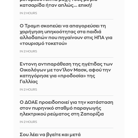
κατσαρίδα ήταν απλώς... επική!
IN 2 HOURS
Ο Τραμπ σκοπεύει να απαγορεύσει τη
χορήγηση υπηκοότητας στα παιδιά
αλλοδαπών που πηγαίνουν στις ΗΠΑ για
«τουρισμό τοκετού»
IN 2 HOURS
Έντονη αντιπαράθεση της ηγέτιδας των
Οικολόγων με τον Ίλον Μασκ, αφού την
κατηγόρησε για «προδοσία» της
Γαλλίας
IN 2 HOURS
Ο ΔΟΑΕ προειδοποιεί για την κατάσταση
στον πυρηνικό σταθμό παραγωγής
ηλεκτρικού ρεύματος στη Ζαπορίζια
IN 2 HOURS
Σου λέει να βγείτε και μετά