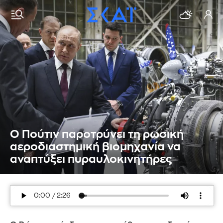
Ο Πούτιν παροτρύνει τη ρωσική
αεροδιαστημική βιομηχανία να
αναπτύξει πυραυλοκινητήρες