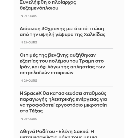
Συνελήφθη ο πλοίαρχος
δεξαμενόπλοιου
IN 2 HOURS
Διάσωση 30χρονης μετά από πτώση
από την υψηλή γέφυρα της Χαλκίδας
IN 2 HOURS
Οι τιμές της βενζίνης αυξήθηκαν
εξαιτίας του πολέμου του Τραμπ στο
Ιράν, και όχι λόγω της απληστίας των
πετρελαϊκών εταιρειών
IN 2 HOURS
Η SpaceX θα κατασκευάσει σταθμούς
παραγωγής ηλεκτρικής ενέργειας για
να τροφοδοτεί εργοστάσιο μικροτσίπ
στο Τέξας
IN 2 HOURS
Αθηνά Ροδίτου - Ελένη Σακκά: Η
μεταμεσονύκτια μάχη τους με μια