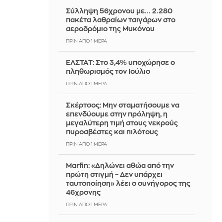
Σύλληψη 56χρονου με... 2.280
πακέτα λαθραίων τσιγάρων στο
αεροδρόμιο της Μυκόνου
ΠΡΙΝ ΑΠΌ 1 ΜΈΡΑ
ΕΛΣΤΑΤ: Στο 3,4% υποχώρησε ο
πληθωρισμός τον Ιούλιο
ΠΡΙΝ ΑΠΌ 1 ΜΈΡΑ
Σκέρτσος: Μην σταματήσουμε να
επενδύουμε στην πρόληψη, η
μεγαλύτερη τιμή στους νεκρούς
πυροσβέστες και πιλότους
ΠΡΙΝ ΑΠΌ 1 ΜΈΡΑ
Marfin: «Δηλώνει αθώα από την
πρώτη στιγμή – Δεν υπάρχει
ταυτοποίηση» λέει ο συνήγορος της
46χρονης
ΠΡΙΝ ΑΠΌ 1 ΜΈΡΑ