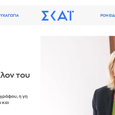
ΥΧΑΓΩΓΙΑ
ΡΟΗ ΕΙ
λλον του
ογράφου, η γη
 και