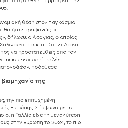
αφορά τη διεθνή επιρροή και την
υ».
ονομιακή θέση στον παγκόσμιο
με θα ήταν προφανώς μια
ίς», δήλωσε ο Ασαγιάς, ο οποίος
 Χόλιγουντ όπως ο Τζουντ Λο και
όπος να προστατευθείς από τον
ράφου -και αυτό το λέει
ηματογράφο», πρόσθεσε.
 βιομηχανία της
ς, την πιο επιτυχημένη
ικής Ευρώπης. Σύμφωνα με το
ο, η Γαλλία είχε τη μεγαλύτερη
υς στην Ευρώπη το 2024, το πιο