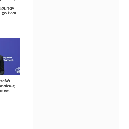
 Όρμπαν
υχούν οι
6
ντελά
ωπαίους
ψουν»