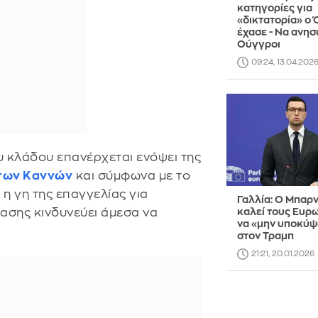
κατηγορίες για
«δικτατορία» ο
έχασε - Να ανησ
Ούγγροι
09:24, 13.04.202
υ κλάδου επανέρχεται ενόψει της
των Καννών
και σύμφωνα με το
 η γη της επαγγελίας για
Γαλλία: Ο Μπαρ
σης κινδυνεύει άμεσα να
καλεί τους Ευρ
να «μην υποκύ
στον Τραμπ
21:21, 20.01.2026