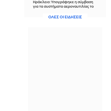
Ηράκλειο: Υπογράφηκε η σύμβαση
για τα συστήματα αεροναυτιλίας το
υπό κατασκευή νέο Διεθνές
Αεροδρόμιο
ΟΛΕΣ ΟΙ ΕΙΔΗΣΕΙΣ
ΠΡΙΝ ΑΠΌ 1 ΜΈΡΑ
Μεζέδες για μπίρα και ούζο: 59
συνταγές για το καλοκαίρι στο
μπαλκόνι με φίλους
ΠΡΙΝ ΑΠΌ 1 ΜΈΡΑ
Ο «κανόνας των 5 αντικειμένων» που
κάνει κάθε χώρο να δείχνει αμέσως
πιο προσεγμένος
ΠΡΙΝ ΑΠΌ 1 ΜΈΡΑ
Το ισπανικό χωριό όπου θα..
«νυχτώσει» δύο φορές σε ένα 24ωρο
ΠΡΙΝ ΑΠΌ 1 ΜΈΡΑ
Generali: Ανάπτυξη στα λειτουργικά
και προσαρμοσμένα καθαρά