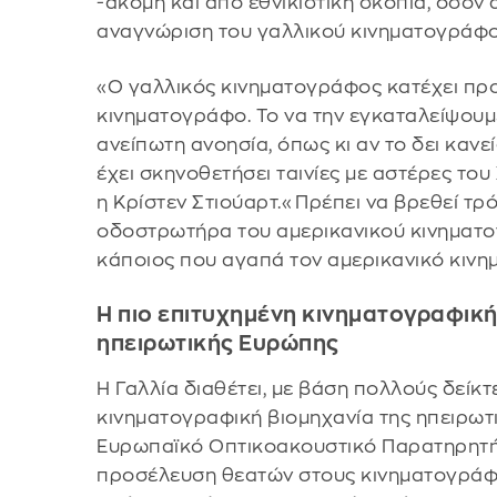
-ακόμη και από εθνικιστική σκοπιά, όσον 
αναγνώριση του γαλλικού κινηματογράφο
«Ο γαλλικός κινηματογράφος κατέχει πρ
κινηματογράφο. Το να την εγκαταλείψου
ανείπωτη ανοησία, όπως κι αν το δει κανε
έχει σκηνοθετήσει ταινίες με αστέρες του
η Κρίστεν Στιούαρτ.«Πρέπει να βρεθεί τρ
οδοστρωτήρα του αμερικανικού κινηματογ
κάποιος που αγαπά τον αμερικανικό κιν
Η πιο επιτυχημένη κινηματογραφική
ηπειρωτικής Ευρώπης
Η Γαλλία διαθέτει, με βάση πολλούς δείκτε
κινηματογραφική βιομηχανία της ηπειρωτ
Ευρωπαϊκό Οπτικοακουστικό Παρατηρητήρι
προσέλευση θεατών στους κινηματογράφο