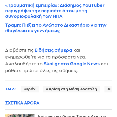
«Τραυματική εμπειρία»: Διάσημος YouTuber
περιγράφει την περιπέτειά του με τη
συνοριοφυλακή των ΗΠΑ
Τραμπ: Πιέζει το Ανώτατο Δικαστήριο για την
ιθαγένεια εκ γεννήσεως
Διαβάστε τις
Ειδήσεις σήμερα
και
ενημερωθείτε για τα πρόσφατα νέα.
Ακολουθήστε το
Skai.gr στο Google News
και
μάθετε πρώτοι όλες τις ειδήσεις.
TAGS:
Ιράν
Κρίση στη Μέση Ανατολή
ΗΠ
ΣΧΕΤΙΚΑ ΑΡΘΡΑ
Ιράν για αντίδραση Τραμπ: Δεν του