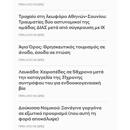
ΠΡΙΝ ΑΠΌ 15 ΏΡΕΣ
Τροχαίο στη λεωφόρο Αθηνών-Σουνίου:
Τραυματίες δύο αστυνομικοί της
ομάδας ΔΙΑΣ μετά από σύγκρουση με ΙΧ
ΠΡΙΝ ΑΠΌ 16 ΏΡΕΣ
Άγιο Όρος: Θρησκευτικός τουρισμός σε
άνοδο, έσοδα σε πτώση
ΠΡΙΝ ΑΠΌ 16 ΏΡΕΣ
Λευκάδα: Χειροπέδες σε 58χρονο μετά
την καταγγελία της 31χρονης
συντρόφου του για ενδοοικογενειακή
βία
ΠΡΙΝ ΑΠΌ 16 ΏΡΕΣ
Δούκισσα Νομικού: Ξανάγινε γοργόνα
σε εξωτικό προορισμό (που αυτή τη
φορά αποκάλυψε)
ΠΡΙΝ ΑΠΌ 16 ΏΡΕΣ