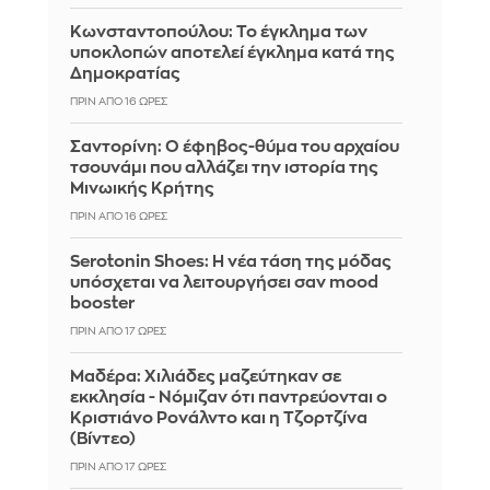
Κωνσταντοπούλου: Το έγκλημα των
υποκλοπών αποτελεί έγκλημα κατά της
Δημοκρατίας
ΠΡΙΝ ΑΠΌ 16 ΏΡΕΣ
Σαντορίνη: Ο έφηβος-θύμα του αρχαίου
τσουνάμι που αλλάζει την ιστορία της
Μινωικής Κρήτης
ΠΡΙΝ ΑΠΌ 16 ΏΡΕΣ
Serotonin Shoes: Η νέα τάση της μόδας
υπόσχεται να λειτουργήσει σαν mood
booster
ΠΡΙΝ ΑΠΌ 17 ΏΡΕΣ
Μαδέρα: Χιλιάδες μαζεύτηκαν σε
εκκλησία - Νόμιζαν ότι παντρεύονται ο
Κριστιάνο Ρονάλντο και η Τζορτζίνα
(Βίντεο)
ΠΡΙΝ ΑΠΌ 17 ΏΡΕΣ