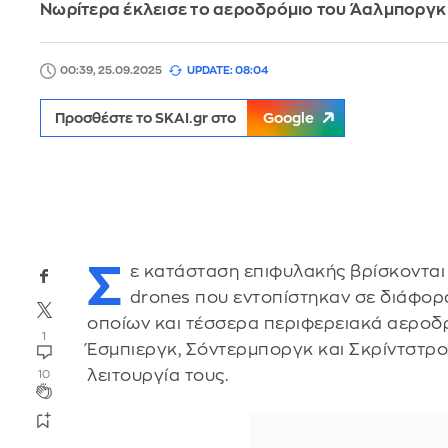
Νωρίτερα έκλεισε το αεροδρόμιο του Άαλμποργκ
00:39, 25.09.2025
UPDATE: 08:04
Προσθέστε το SKAI.gr στο
Google
Σ
ε κατάσταση επιφυλακής βρίσκονται ο
drones που εντοπίστηκαν σε διάφορα
οποίων και τέσσερα περιφερειακά αεροδ
1
Έσμπιεργκ, Σόντερμποργκ και Σκρίντστρου
λειτουργία τους.
10