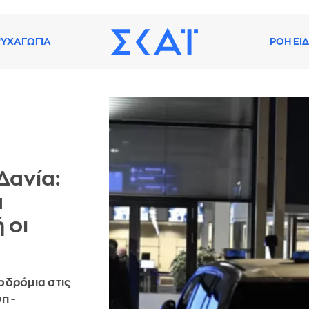
ΥΧΑΓΩΓΙΑ
ΡΟΗ ΕΙ
Δανία:
α
 οι
οδρόμια στις
π -