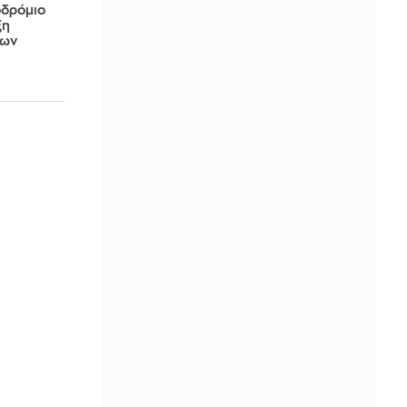
οδρόμιο
ξη
των