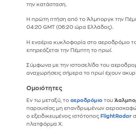
την κατάσταση.
Η πρώτη πτήση από το Άλμποργκ την Πέμπτ
04:20 GMT (06:20 ώρα Ελλάδος).
Η εναέρια κυκλοφορία στο αεροδρόμιο τ
επηρεάζεται την Πέμπτη το πρωί.
Σύμφωνα με την ιστοσελίδα του αεροδρομί
αναχωρήσεις σήμερα το πρωί έχουν ακυρ
Ομοιότητες
Εν τω μεταξύ, το
αεροδρόμιο
του
Άαλμπο
παρουσίας μη επανδρωμένων αεροσκαφών
ο εξειδικευμένος ιστότοπος
FlightRadar
σ
πλατφόρμα Χ.