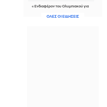
«Ενδιαφέρον του Ολυμπιακού για
τον αριστερό μπακ της Σασουόλο,
Τζος Ντόιγκ»
ΟΛΕΣ ΟΙ ΕΙΔΗΣΕΙΣ
IN 2 HOURS
Τι είναι το daycap; Η νέα συνήθεια
της Gen Z στο αλκοόλ
IN 2 HOURS
«Αγνώριστος» ο 74χρονος Τζον
Γκούντμαν: Προκάλεσε σοκ στους
θαυμαστές του με την απώλεια 90
κιλών
IN 2 HOURS
ΕΛΓΕΚΑ: Προληπτική ανάκληση
προϊόντος μαρμελάδας
IN 2 HOURS
Λίλα Μπακλέση: Η πρώτη της
φωτογραφία από το μαιευτήριο ήταν