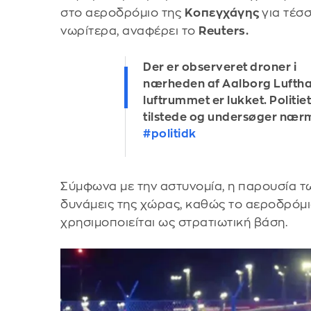
στο αεροδρόμιο της
Κοπεγχάγης
για τέσ
νωρίτερα, αναφέρει το
Reuters.
Der er observeret droner i
nærheden af Aalborg Lufth
luftrummet er lukket. Politiet
tilstede og undersøger nær
#politidk
Σύμφωνα με την αστυνομία, η παρουσία 
δυνάμεις της χώρας, καθώς το αεροδρόμ
χρησιμοποιείται ως στρατιωτική βάση.