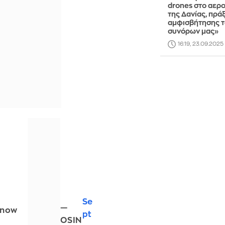
drones στο αερ
της Δανίας, πρά
αμφισβήτησης 
συνόρων μας»
16:19, 23.09.2025
Se
—
 now
pt
OSIN