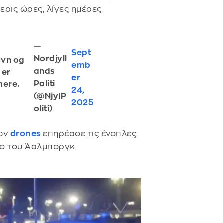
σερις ώρες, λίγες ημέρες
—
Sept
Nordjyll
avn og
emb
ands
 er
er
Politi
mere.
24,
(@NjylP
2025
oliti)
των
drones
επηρέασε τις ένοπλες
ιο του Άαλμποργκ