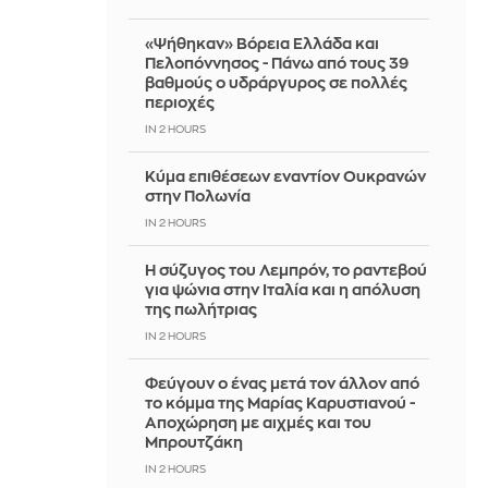
«Ψήθηκαν» Βόρεια Ελλάδα και
Πελοπόννησος - Πάνω από τους 39
βαθμούς ο υδράργυρος σε πολλές
περιοχές
IN 2 HOURS
Κύμα επιθέσεων εναντίον Ουκρανών
στην Πολωνία
IN 2 HOURS
Η σύζυγος του Λεμπρόν, το ραντεβού
για ψώνια στην Ιταλία και η απόλυση
της πωλήτριας
IN 2 HOURS
Φεύγουν ο ένας μετά τον άλλον από
το κόμμα της Μαρίας Καρυστιανού -
Αποχώρηση με αιχμές και του
Μπρουτζάκη
IN 2 HOURS