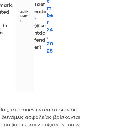
e
Tdef
nmark,
m
ende
hted
be
r
r
(@se
 in
24
in
ntde
,
fend
20
er)
25
ας, τα drones εντοπίστηκαν σε
ι δυνάμεις ασφαλείας βρίσκονται
πληροφορίες και να αξιολογήσουν