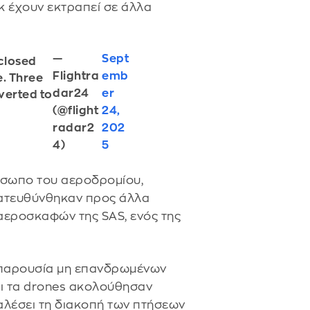
κ έχουν εκτραπεί σε άλλα
—
Sept
 closed
Flightra
emb
e. Three
dar24
er
verted to
(@flight
24,
radar2
202
4)
5
όσωπο του αεροδρομίου,
κατευθύνθηκαν προς άλλα
εροσκαφών της SAS, ενός της
ν παρουσία μη επανδρωμένων
ι τα drones ακολούθησαν
αλέσει τη διακοπή των πτήσεων