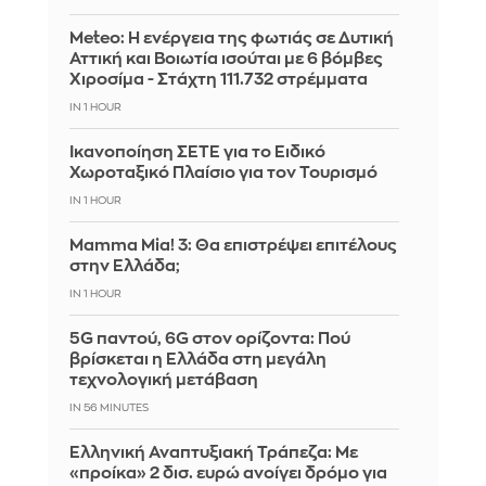
Meteo: Η ενέργεια της φωτιάς σε Δυτική
Αττική και Βοιωτία ισούται με 6 βόμβες
Χιροσίμα - Στάχτη 111.732 στρέμματα
IN 1 HOUR
Ικανοποίηση ΣΕΤΕ για το Ειδικό
Χωροταξικό Πλαίσιο για τον Τουρισμό
IN 1 HOUR
Mamma Mia! 3: Θα επιστρέψει επιτέλους
στην Ελλάδα;
IN 1 HOUR
5G παντού, 6G στον ορίζοντα: Πού
βρίσκεται η Ελλάδα στη μεγάλη
τεχνολογική μετάβαση
IN 56 MINUTES
Ελληνική Αναπτυξιακή Τράπεζα: Με
«προίκα» 2 δισ. ευρώ ανοίγει δρόμο για