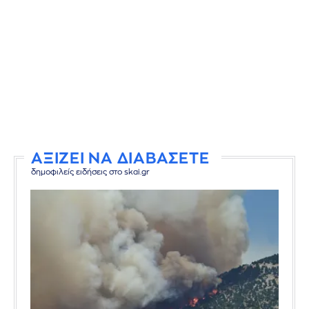
ΑΞΙΖΕΙ ΝΑ ΔΙΑΒΑΣΕΤΕ
δημοφιλείς ειδήσεις στο skai.gr