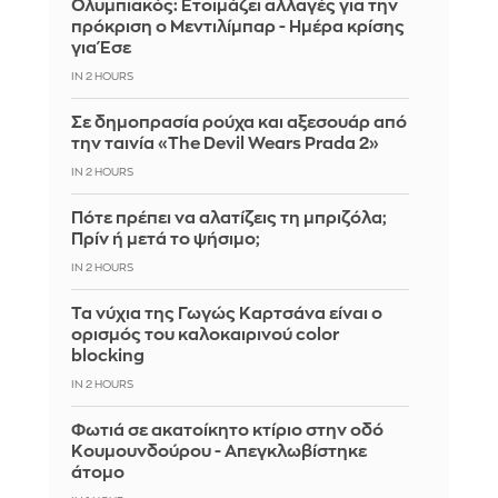
Ολυμπιακός: Ετοιμάζει αλλαγές για την
πρόκριση ο Μεντιλίμπαρ - Ημέρα κρίσης
για Έσε
IN 2 HOURS
Σε δημοπρασία ρούχα και αξεσουάρ από
την ταινία «The Devil Wears Prada 2»
IN 2 HOURS
Πότε πρέπει να αλατίζεις τη μπριζόλα;
Πρίν ή μετά το ψήσιμο;
IN 2 HOURS
Τα νύχια της Γωγώς Καρτσάνα είναι ο
ορισμός του καλοκαιρινού color
blocking
IN 2 HOURS
Φωτιά σε ακατοίκητο κτίριο στην οδό
Κουμουνδούρου - Απεγκλωβίστηκε
άτομο