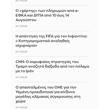
IN 1 HOUR
Ο «χάρτης» των πληρωμών από e-
ΕΦΚΑ και ΔΥΠΑ από 10 έως 14
Αυγούστου
IN 1 HOUR
Η απάντηση της FIFA για τον Ινφαντίνο:
«Κατηγορηματικά αναληθείς
ισχυρισμοί»
IN 1 HOUR
CNN: Ο κορυφαίος στρατηγός του
Τραμπ αναζητά διέξοδο από τον πόλεμο
με το Ιράν
IN 1 HOUR
Ο απεσταλμένος του ΟΗΕ για την
Υεμένη προειδοποιεί για κίνδυνο
μεγάλης κλίμακας σύγκρουσης στη
χώρα
IN 1 HOUR