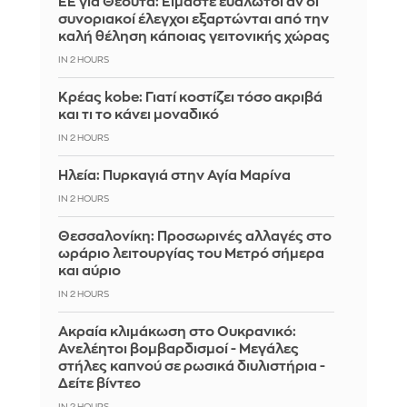
ΕΕ για Θέουτα: Είμαστε ευάλωτοι αν οι
συνοριακοί έλεγχοι εξαρτώνται από την
καλή θέληση κάποιας γειτονικής χώρας
IN 2 HOURS
Κρέας kobe: Γιατί κοστίζει τόσο ακριβά
και τι το κάνει μοναδικό
IN 2 HOURS
Ηλεία: Πυρκαγιά στην Αγία Μαρίνα
IN 2 HOURS
Θεσσαλονίκη: Προσωρινές αλλαγές στο
ωράριο λειτουργίας του Μετρό σήμερα
και αύριο
IN 2 HOURS
Ακραία κλιμάκωση στο Ουκρανικό:
Ανελέητοι βομβαρδισμοί - Μεγάλες
στήλες καπνού σε ρωσικά διυλιστήρια -
Δείτε βίντεο
IN 2 HOURS