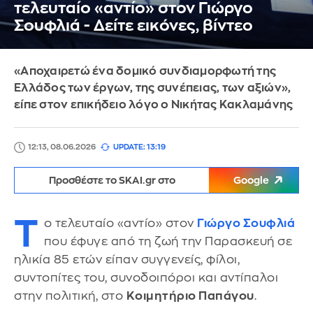
τελευταίο «αντίο» στον Γιώργο
Σουφλιά - Δείτε εικόνες, βίντεο
«Αποχαιρετώ ένα δομικό συνδιαμορφωτή της
Ελλάδος των έργων, της συνέπειας, των αξιών»,
είπε στον επικήδειο λόγο ο Νικήτας Κακλαμάνης
12:13, 08.06.2026
UPDATE: 13:19
Προσθέστε το SKAI.gr στο
Google
Τ
ο τελευταίο «αντίο» στον
Γιώργο Σουφλιά
που έφυγε από τη ζωή την Παρασκευή σε
ηλικία 85 ετών είπαν συγγενείς, φίλοι,
συντοπίτες του, συνοδοιπόροι και αντίπαλοι
στην πολιτική, στο
Κοιμητήριο Παπάγου
.