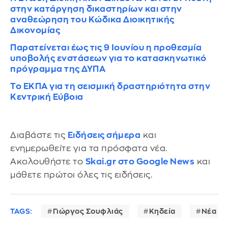
στην κατάργηση δικαστηρίων και στην
αναθεώρηση του Κώδικα Διοικητικής
Δικονομίας
Παρατείνεται έως τις 9 Ιουνίου η προθεσμία
υποβολής ενστάσεων για το κατασκηνωτικό
πρόγραμμα της ΔΥΠΑ
Το ΕΚΠΑ για τη σεισμική δραστηριότητα στην
Κεντρική Εύβοια
Διαβάστε τις
Ειδήσεις σήμερα
και
ενημερωθείτε για τα πρόσφατα νέα.
Ακολουθήστε το
Skai.gr στο Google News
και
μάθετε πρώτοι όλες τις ειδήσεις.
TAGS:
Γιώργος Σουφλιάς
Κηδεία
Νέα Δη