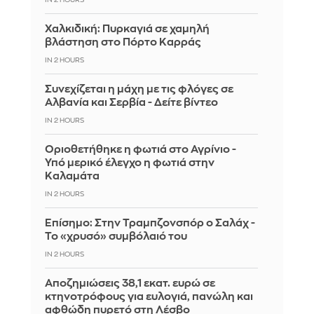
Χαλκιδική: Πυρκαγιά σε χαμηλή
βλάστηση στο Πόρτο Καρράς
IN 2 HOURS
Συνεχίζεται η μάχη με τις φλόγες σε
Αλβανία και Σερβία - Δείτε βίντεο
IN 2 HOURS
Οριοθετήθηκε η φωτιά στο Αγρίνιο -
Υπό μερικό έλεγχο η φωτιά στην
Καλαμάτα
IN 2 HOURS
Επίσημο: Στην Τραμπζονσπόρ ο Σαλάχ -
Το «χρυσό» συμβόλαιό του
IN 2 HOURS
Αποζημιώσεις 38,1 εκατ. ευρώ σε
κτηνοτρόφους για ευλογιά, πανώλη και
αφθώδη πυρετό στη Λέσβο