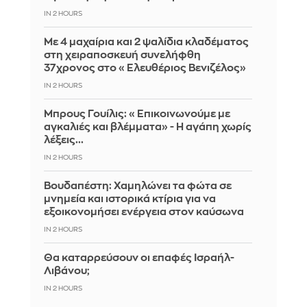
IN 2 HOURS
Με 4 μαχαίρια και 2 ψαλίδια κλαδέματος
στη χειραποσκευή συνελήφθη
37χρονος στο «Ελευθέριος Βενιζέλος»
IN 2 HOURS
Μπρους Γουίλις: «Επικοινωνούμε με
αγκαλιές και βλέμματα» - Η αγάπη χωρίς
λέξεις...
IN 2 HOURS
Βουδαπέστη: Χαμηλώνει τα φώτα σε
μνημεία και ιστορικά κτίρια για να
εξοικονομήσει ενέργεια στον καύσωνα
IN 2 HOURS
Θα καταρρεύσουν οι επαφές Ισραήλ-
Λιβάνου;
IN 2 HOURS