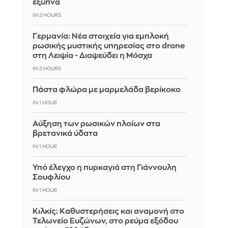
έξυπνα
IN 2 HOURS
Γερμανία: Νέα στοιχεία για εμπλοκή
ρωσικής μυστικής υπηρεσίας στο drone
στη Λειψία - Διαψεύδει η Μόσχα
IN 2 HOURS
Πάστα φλώρα με μαρμελάδα βερίκοκο
IN 1 HOUR
Αύξηση των ρωσικών πλοίων στα
βρετανικά ύδατα
IN 1 HOUR
Υπό έλεγχο η πυρκαγιά στη Γιάννουλη
Σουφλίου
IN 1 HOUR
Κιλκίς: Καθυστερήσεις και αναμονή στο
Τελωνείο Ευζώνων, στο ρεύμα εξόδου