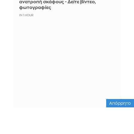
ανατροπή σκάφους - Δείτε βίντεο,
φωτογραφίες
IN 1 HOUR
Απόρρητο