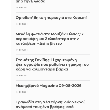
από την Ελλάδα
IN 1 HOUR
Οριοθετήθηκε η πυρκαγιά στο Κορωπί
IN 1 HOUR
Μεγάλη φωτιά στο Μουζάκι Ηλείας: 7
αεροσκάφη και 2 ελικόπτερα στην
κατάσβεση - Δείτε βίντεο
IN 1 HOUR
Σταμάτης Γονίδης: Η χαριτωμένη
φωτογραφία που μαθαίνει τη μικρή του
κόρη να κουμαντάρει βάρκα
IN 1 HOUR
Μεσημβρινό Magazino 09-08-2026
IN 1 HOUR
Τραγωδία στη Νέα Υόρκη: Δύο νεκροί,
ανάμεσά τους ένα βρέφος, από