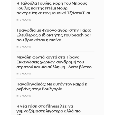
Η Ταλούλα Γούιλις, κόρη του Μπρους
Γουίλις και της Ντέμι Μουρ,
παντρεύτηκε τον μουσικό Τζάστιν Έισι
IN 2 HOURS
Τραγωδία με 4χρονο αγόρι στην Πάρο:
Ελεύθερος ο ιδιοκτήτης του beach bar
που βρισκόταν η πισίνα
IN 2 HOURS
Μεγάλη φωτιά κοντά στα Τίρανα:
Εκκενώσεις χωριών, συνδρομή του
στρατού και μία σύλληψη - Δείτε βίντεο
IN 2 HOURS
Παναθηναϊκός: Με αυτόν τον καιρό η
ρεβάνς στην Βουλγαρία
IN 2 HOURS
Η νέα τάση στο fitness λέει να
γυμναζόμαστε λιγότερο αλλά πιο