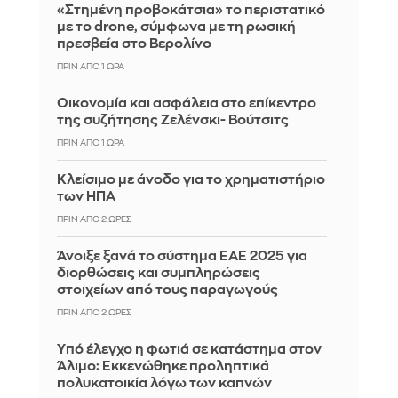
«Στημένη προβοκάτσια» το περιστατικό
με το drone, σύμφωνα με τη ρωσική
πρεσβεία στο Βερολίνο
ΠΡΙΝ ΑΠΌ 1 ΏΡΑ
Οικονομία και ασφάλεια στο επίκεντρο
της συζήτησης Ζελένσκι- Βούτσιτς
ΠΡΙΝ ΑΠΌ 1 ΏΡΑ
Κλείσιμο με άνοδο για το χρηματιστήριο
των ΗΠΑ
ΠΡΙΝ ΑΠΌ 2 ΏΡΕΣ
Άνοιξε ξανά το σύστημα ΕΑΕ 2025 για
διορθώσεις και συμπληρώσεις
στοιχείων από τους παραγωγούς
ΠΡΙΝ ΑΠΌ 2 ΏΡΕΣ
Yπό έλεγχο η φωτιά σε κατάστημα στον
Άλιμο: Εκκενώθηκε προληπτικά
πολυκατοικία λόγω των καπνών