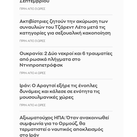
Σεπτεμβρίου
ΠΡΙΝ ΑΠΌ 3 ΏΡΕΣ
Ακτιβίστριες ζητούν την ακύρωση των
συναυλιών του Τζάρεντ Λέτο μετά τις
κατηγορίες για σεξουαλική κακοποίηση
ΠΡΙΝ ΑΠΌ 3 ΏΡΕΣ
Ουκρανία: 2 Δύο νεκροί και 6 τραυματίες
από ρωσικά πλήγματα στο
Ντνιπροπετρόφσκ
ΠΡΙΝ ΑΠΌ 4 ΏΡΕΣ
Ιράν: Ο Αραγτσί εξήρε τις ένοπλες
δυνάμεις και κάλεσε σε ενότητα τις
μουσουλμανικές χώρες
ΠΡΙΝ ΑΠΌ 4 ΏΡΕΣ
Αξιωματούχος ΗΠΑ: Όταν ανακοινωθεί
συμφωνία για το Ορμούζ, θα
τερματιστεί ο ναυτικός αποκλεισμός
στο Ιράν