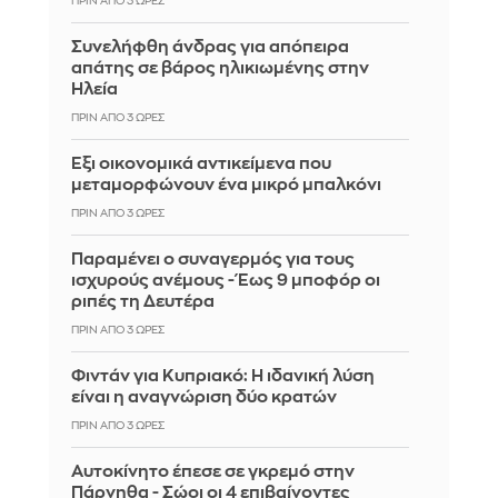
ΠΡΙΝ ΑΠΌ 3 ΏΡΕΣ
Συνελήφθη άνδρας για απόπειρα
απάτης σε βάρος ηλικιωμένης στην
Ηλεία
ΠΡΙΝ ΑΠΌ 3 ΏΡΕΣ
Έξι οικονομικά αντικείμενα που
μεταμορφώνουν ένα μικρό μπαλκόνι
ΠΡΙΝ ΑΠΌ 3 ΏΡΕΣ
Παραμένει ο συναγερμός για τους
ισχυρούς ανέμους - Έως 9 μποφόρ οι
ριπές τη Δευτέρα
ΠΡΙΝ ΑΠΌ 3 ΏΡΕΣ
Φιντάν για Κυπριακό: Η ιδανική λύση
είναι η αναγνώριση δύο κρατών
ΠΡΙΝ ΑΠΌ 3 ΏΡΕΣ
Αυτοκίνητο έπεσε σε γκρεμό στην
Πάρνηθα - Σώοι οι 4 επιβαίνοντες