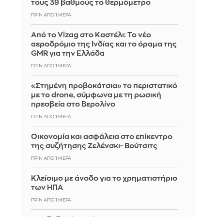
τους 39 βαθμούς το θερμόμετρο
ΠΡΙΝ ΑΠΌ 1 ΜΈΡΑ
Από το Vizag στο Καστέλι: Το νέο
αεροδρόμιο της Ινδίας και το όραμα της
GMR για την Ελλάδα
ΠΡΙΝ ΑΠΌ 1 ΜΈΡΑ
«Στημένη προβοκάτσια» το περιστατικό
με το drone, σύμφωνα με τη ρωσική
πρεσβεία στο Βερολίνο
ΠΡΙΝ ΑΠΌ 1 ΜΈΡΑ
Οικονομία και ασφάλεια στο επίκεντρο
της συζήτησης Ζελένσκι- Βούτσιτς
ΠΡΙΝ ΑΠΌ 1 ΜΈΡΑ
Κλείσιμο με άνοδο για το χρηματιστήριο
των ΗΠΑ
ΠΡΙΝ ΑΠΌ 1 ΜΈΡΑ