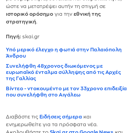
ώστε να μετατρέψει αυτήν τη στιγμή σε
ιστορικό ορόσημο
για την
εθνική της
στρατηγική
.
Πηγή:
skai.gr
Υπό μερικό έλεγχο η φωτιά στην Παλαιόπολη
Άνδρου
Συνελήφθη 48χρονος διωκόμενος με
ευρωπαϊκό ένταλμα σύλληψης από τις Αρχές
της Γαλλίας
Βίντεο - ντοκουμέντο με τον 33χρονο επιδειξία
που συνελήφθη στο Αιγάλεω
Διαβάστε τις
Ειδήσεις σήμερα
και
ενημερωθείτε για τα πρόσφατα νέα.
Ακολουθήστε το
Skai.gr στο Google News
και