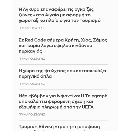
Η Άγκυρα επαναφέρει τις «γκρίζες
ζώνες» στο Αιγαίο με αφορμή το
χωροταξικό πλαίσιο για τον τουρισμό
ΠΡΙΝ ΑΠΌ 23 ΏΡΕΣ
Σε Red Code σήμερα Κρήτη, Χίος, Σάμος
και Ικαρία λόγω υψηλού κινδύνου
πυρκαγιάς
ΠΡΙΝ ΑΠΌ 23 ΏΡΕΣ
Η χώρα της φτώχειας που κατασκευάζει
πυρηνικά όπλα
ΠΡΙΝ ΑΠΌ 23 ΏΡΕΣ
Νέα «βόμβα» για Ινφαντίνο: Η Telegraph
αποκαλύπτει φερόμενη σχέση και
εξαψήφια πληρωμή από την UEFA
ΠΡΙΝ ΑΠΌ 23 ΏΡΕΣ
Τραμπ: «Εθνική ντροπή» η απόφαση