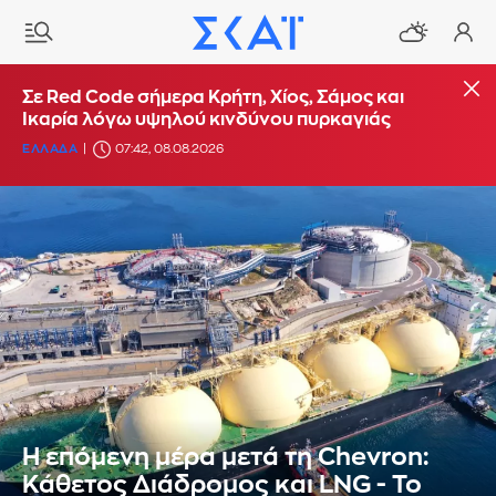
Σε Red Code σήμερα Κρήτη, Χίος, Σάμος και
Ικαρία λόγω υψηλού κινδύνου πυρκαγιάς
ΕΛΛΑΔΑ
07:42, 08.08.2026
Η επόμενη μέρα μετά τη Chevron:
Κάθετος Διάδρομος και LNG - Το