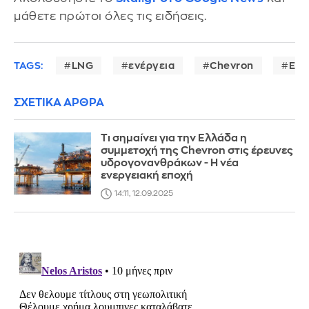
μάθετε πρώτοι όλες τις ειδήσεις.
TAGS:
LNG
ενέργεια
Chevron
Ελλ
ΣΧΕΤΙΚΑ ΑΡΘΡΑ
Τι σημαίνει για την Ελλάδα η
συμμετοχή της Chevron στις έρευνες
υδρογονανθράκων - Η νέα
ενεργειακή εποχή
14:11, 12.09.2025