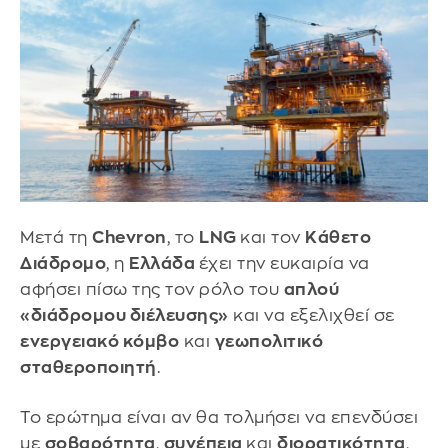
Μετά τη
Chevron
, το
LNG
και τον
Κάθετο
Διάδρομο
, η
Ελλάδα
έχει την ευκαιρία να
αφήσει πίσω της τον ρόλο του
απλού
«διάδρομου διέλευσης»
και να εξελιχθεί σε
ενεργειακό κόμβο
και
γεωπολιτικό
σταθεροποιητή
.
Το ερώτημα είναι αν θα τολμήσει να επενδύσει
με
σοβαρότητα
,
συνέπεια
και
διορατικότητα
,