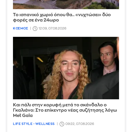
Το ισπανικό χωριό όπου θα.. «νυχτώσει» δύο
φορές σε ένα 24ωρο
ΚΟΣΜΟΣ
12:09, 07.08.2026
Και πάλι στην κορυφή μετά το σκάνδαλο ο
Γκαλιάνο: Στο επίκεντρο νέας συζήτησης λόγω
Met Gala
LIFE STYLE - WELLNESS
09:22, 07.08.2026