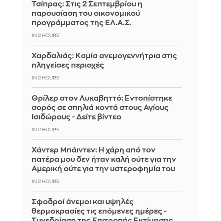
Τσίπρας: Στις 2 Σεπτεμβρίου η
παρουσίαση του οικονομικού
προγράμματος της ΕΛ.Α.Σ.
IN 2 HOURS
Χαρδαλιάς: Καμία ανεμογεννήτρια στις
πληγείσες περιοχές
IN 2 HOURS
Θρίλερ στον Λυκαβηττό: Εντοπίστηκε
σορός σε σπηλιά κοντά στους Αγίους
Ισιδώρους - Δείτε βίντεο
IN 2 HOURS
Χάντερ Μπάιντεν: Η χάρη από τον
πατέρα μου δεν ήταν καλή ούτε για την
Αμερική ούτε για την υστεροφημία του
IN 2 HOURS
Σφοδροί άνεμοι και υψηλές
θερμοκρασίες τις επόμενες ημέρες -
Συνεδρίαση της Επιτροπής Εκτίμησης