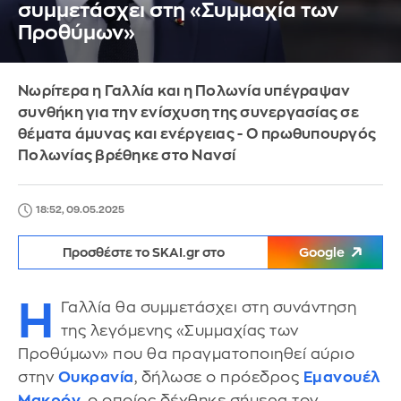
συμμετάσχει στη «Συμμαχία των
Προθύμων»
Νωρίτερα η Γαλλία και η Πολωνία υπέγραψαν
συνθήκη για την ενίσχυση της συνεργασίας σε
θέματα άμυνας και ενέργειας - Ο πρωθυπουργός
Πολωνίας βρέθηκε στο Νανσί
18:52, 09.05.2025
Προσθέστε το SKAI.gr στο
Google
Η
Γαλλία θα συμμετάσχει στη συνάντηση
της λεγόμενης «Συμμαχίας των
Προθύμων» που θα πραγματοποιηθεί αύριο
στην
Ουκρανία
, δήλωσε ο πρόεδρος
Εμανουέλ
Μακρόν
, ο οποίος δέχθηκε σήμερα τον