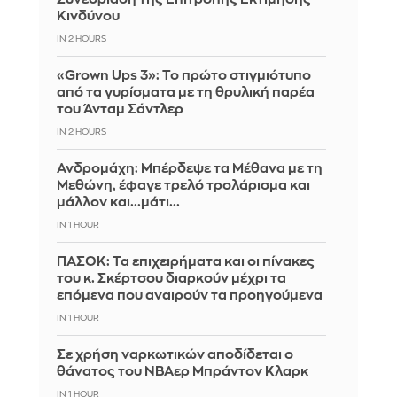
Κινδύνου
IN 2 HOURS
«Grown Ups 3»: Το πρώτο στιγμιότυπο
από τα γυρίσματα με τη θρυλική παρέα
του Άνταμ Σάντλερ
IN 2 HOURS
Ανδρομάχη: Μπέρδεψε τα Μέθανα με τη
Μεθώνη, έφαγε τρελό τρολάρισμα και
μάλλον και...μάτι...
IN 1 HOUR
ΠΑΣΟΚ: Τα επιχειρήματα και οι πίνακες
του κ. Σκέρτσου διαρκούν μέχρι τα
επόμενα που αναιρούν τα προηγούμενα
IN 1 HOUR
Σε χρήση ναρκωτικών αποδίδεται ο
θάνατος του ΝΒΑερ Μπράντον Κλαρκ
IN 1 HOUR