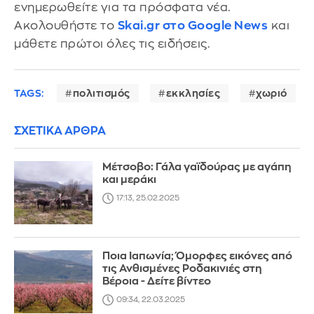
ενημερωθείτε για τα πρόσφατα νέα.
Ακολουθήστε το
Skai.gr στο Google News
και
μάθετε πρώτοι όλες τις ειδήσεις.
TAGS:
πολιτισμός
εκκλησίες
χωριό
ΣΧΕΤΙΚΑ ΑΡΘΡΑ
Μέτσοβο: Γάλα γαϊδούρας με αγάπη
και μεράκι
17:13, 25.02.2025
Ποια Ιαπωνία; Όμορφες εικόνες από
τις Ανθισμένες Ροδακινιές στη
Βέροια - Δείτε βίντεο
09:34, 22.03.2025