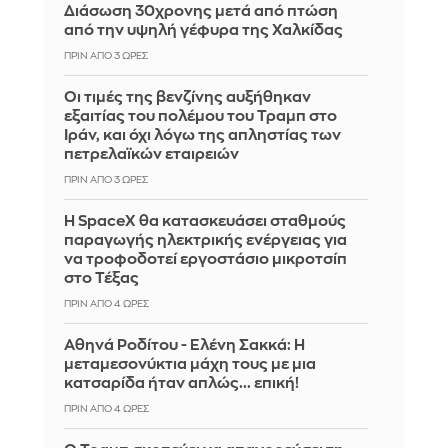
Διάσωση 30χρονης μετά από πτώση
από την υψηλή γέφυρα της Χαλκίδας
ΠΡΙΝ ΑΠΌ 3 ΏΡΕΣ
Οι τιμές της βενζίνης αυξήθηκαν
εξαιτίας του πολέμου του Τραμπ στο
Ιράν, και όχι λόγω της απληστίας των
πετρελαϊκών εταιρειών
ΠΡΙΝ ΑΠΌ 3 ΏΡΕΣ
Η SpaceX θα κατασκευάσει σταθμούς
παραγωγής ηλεκτρικής ενέργειας για
να τροφοδοτεί εργοστάσιο μικροτσίπ
στο Τέξας
ΠΡΙΝ ΑΠΌ 4 ΏΡΕΣ
Αθηνά Ροδίτου - Ελένη Σακκά: Η
μεταμεσονύκτια μάχη τους με μια
κατσαρίδα ήταν απλώς... επική!
ΠΡΙΝ ΑΠΌ 4 ΏΡΕΣ