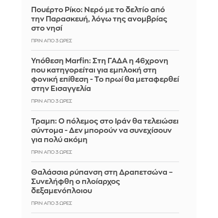
Πουέρτο Ρίκο: Νερό με το δελτίο από
την Παρασκευή, λόγω της ανομβρίας
στο νησί
ΠΡΙΝ ΑΠΌ 3 ΏΡΕΣ
Υπόθεση Marfin: Στη ΓΑΔΑ η 46χρονη
που κατηγορείται για εμπλοκή στη
φονική επίθεση - Το πρωί θα μεταφερθεί
στην Εισαγγελία
ΠΡΙΝ ΑΠΌ 3 ΏΡΕΣ
Τραμπ: Ο πόλεμος στο Ιράν θα τελειώσει
σύντομα - Δεν μπορούν να συνεχίσουν
για πολύ ακόμη
ΠΡΙΝ ΑΠΌ 3 ΏΡΕΣ
Θαλάσσια ρύπανση στη Δραπετσώνα –
Συνελήφθη ο πλοίαρχος
δεξαμενόπλοιου
ΠΡΙΝ ΑΠΌ 3 ΏΡΕΣ