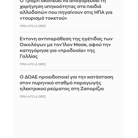
Ο Τραμπ σκοπεύει να απαγορεύσει τη
χορήγηση υπηκοότητας στα παιδιά
αλλοδαπών που πηγαίνουν στις ΗΠΑ για
«τουρισμό τοκετού»
ΠΡΙΝ ΑΠΌ 4 ΏΡΕΣ
Έντονη αντιπαράθεση της ηγέτιδας των
Οικολόγων με τον Ίλον Μασκ, αφού την
κατηγόρησε για «προδοσία» της
Γαλλίας
ΠΡΙΝ ΑΠΌ 4 ΏΡΕΣ
Ο ΔΟΑΕ προειδοποιεί για την κατάσταση
στον πυρηνικό σταθμό παραγωγής
ηλεκτρικού ρεύματος στη Ζαπορίζια
ΠΡΙΝ ΑΠΌ 4 ΏΡΕΣ