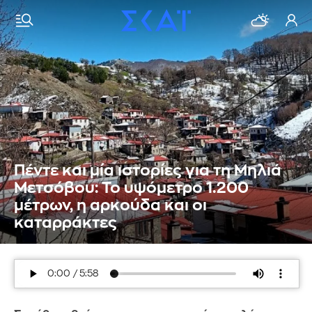
Πέντε και μία ιστορίες για τη Μηλιά
Μετσόβου: Το υψόμετρο 1.200
μέτρων, η αρκούδα και οι
καταρράκτες