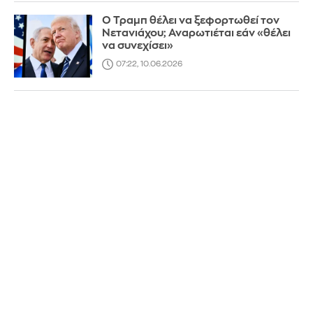
Ο Τραμπ θέλει να ξεφορτωθεί τον
Νετανιάχου; Αναρωτιέται εάν «θέλει
να συνεχίσει»
07:22, 10.06.2026