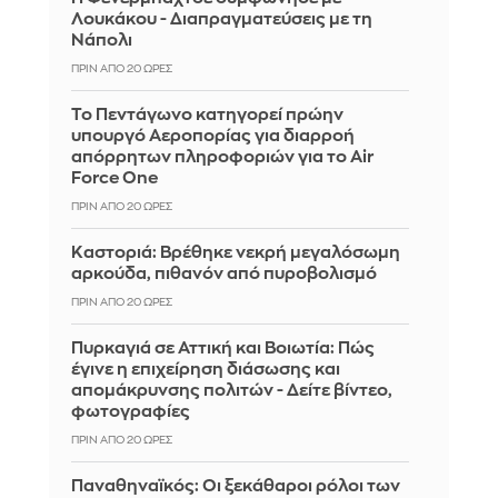
Λουκάκου - Διαπραγματεύσεις με τη
Νάπολι
ΠΡΙΝ ΑΠΌ 20 ΏΡΕΣ
Το Πεντάγωνο κατηγορεί πρώην
υπουργό Αεροπορίας για διαρροή
απόρρητων πληροφοριών για το Air
Force One
ΠΡΙΝ ΑΠΌ 20 ΏΡΕΣ
Καστοριά: Βρέθηκε νεκρή μεγαλόσωμη
αρκούδα, πιθανόν από πυροβολισμό
ΠΡΙΝ ΑΠΌ 20 ΏΡΕΣ
Πυρκαγιά σε Αττική και Βοιωτία: Πώς
έγινε η επιχείρηση διάσωσης και
απομάκρυνσης πολιτών - Δείτε βίντεο,
φωτογραφίες
ΠΡΙΝ ΑΠΌ 20 ΏΡΕΣ
Παναθηναϊκός: Οι ξεκάθαροι ρόλοι των