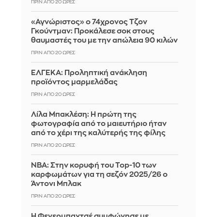
ΠΡΙΝ ΑΠΌ 20 ΏΡΕΣ
«Αγνώριστος» ο 74χρονος Τζον
Γκούντμαν: Προκάλεσε σοκ στους
θαυμαστές του με την απώλεια 90 κιλών
ΠΡΙΝ ΑΠΌ 20 ΏΡΕΣ
ΕΛΓΕΚΑ: Προληπτική ανάκληση
προϊόντος μαρμελάδας
ΠΡΙΝ ΑΠΌ 20 ΏΡΕΣ
Λίλα Μπακλέση: Η πρώτη της
φωτογραφία από το μαιευτήριο ήταν
από το χέρι της καλύτερής της φίλης
ΠΡΙΝ ΑΠΌ 20 ΏΡΕΣ
ΝΒΑ: Στην κορυφή του Top-10 των
καρφωμάτων για τη σεζόν 2025/26 ο
Άντονι Μπλακ
ΠΡΙΝ ΑΠΌ 20 ΏΡΕΣ
Η Φενερμπαχτσέ συμφώνησε με