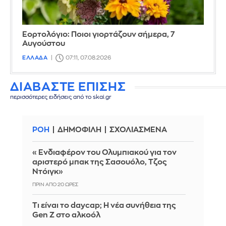
Εορτολόγιο: Ποιοι γιορτάζουν σήμερα, 7
Αυγούστου
ΕΛΛΑΔΑ
07:11, 07.08.2026
ΔΙΑΒΑΣΤΕ ΕΠΙΣΗΣ
περισσότερες ειδήσεις από το skai.gr
ΡΟΗ
ΔΗΜΟΦΙΛΗ
ΣΧΟΛΙΑΣΜΕΝΑ
«Ενδιαφέρον του Ολυμπιακού για τον
αριστερό μπακ της Σασουόλο, Τζος
Ντόιγκ»
ΠΡΙΝ ΑΠΌ 20 ΏΡΕΣ
Τι είναι το daycap; Η νέα συνήθεια της
Gen Z στο αλκοόλ