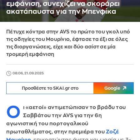
εμφάνιση, συνεχίζει να σκοράρει
ακατάπαυστα για την Μπενφίκα
Πέτυχε κόντρα στην AVS το πρώτο του γκολ υπό
τις οδηγίες του Μουρίνιο, έφτασε τα έξι σε όλες
τις διοργανώσεις, είχε και δύο ασίστ σε μία
τρομερή εμφάνιση
08:06, 21.09.2025
Προσθέστε το SKAI.gr στο
Google
Ο
ι «αετοί» αντιμετώπισαν το βράδυ του
Σαββάτου την AVS για την 6η
αγωνιστική του πορτογαλικού
πρωταθλήματος, στην πρεμιέρα του
Ζοζέ
Μουρίνιο
, επικρατώντας άνετα και ωραία με 3-