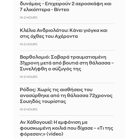
δυνάμεις - Επιχειρούν 2 αεροσκάφη και
7 ελικόπτερα - Βίντεο
IN 2 HOURS
Κλέλια Ανδριολάτου: Κάνει γιόγκα και
στις όχθες του Αχέροντα
IN 2 HOURS
Βαρθολομιό: Σοβαρά τραυματισμένη
31χρονη μετά από βουτιά στη θάλασσα –
Συνελήφθη ο σύζυγός της
IN 2 HOURS
Ρόδος: Χωρίς τις αισθήσεις του
ανασύρθηκε από τη θάλασσα 72χρονος
Σουηδός τουρίστας
IN 2 HOURS
Αν Χάθαγουεϊ: Η εμφάνιση με
φουσκωμένη κοιλιά που δίχασε – «Τι της
φόρεσαν;» (video)