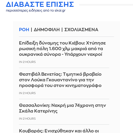
ΔΙΑΒΑΣΤΕ ΕΠΙΣΗΣ
περισσότερες ειδήσεις από το skai.gr
ΡΟΗ
ΔΗΜΟΦΙΛΗ
ΣΧΟΛΙΑΣΜΕΝΑ
Επίδειξη δύναμης του Κιέβου: Χτύπησε
ρωσική πόλη 1.600 χλμ μακριά από τα
ουκρανικά σύνορα - Υπάρχουν νεκροί
IN 2 HOURS
Φεστιβάλ Βενετίας: Τιμητικό βραβείο
στον Λούκα Γκουαντανίνο για την
προσφορά του στον κινηματογράφο
IN 2 HOURS
Θεσσαλονίκη: Νεκρή μια 74χρονη στην
Σκάλα Κατερίνης
IN 2 HOURS
Κουβαράς: Ενισχύθηκαν και άλλο οι