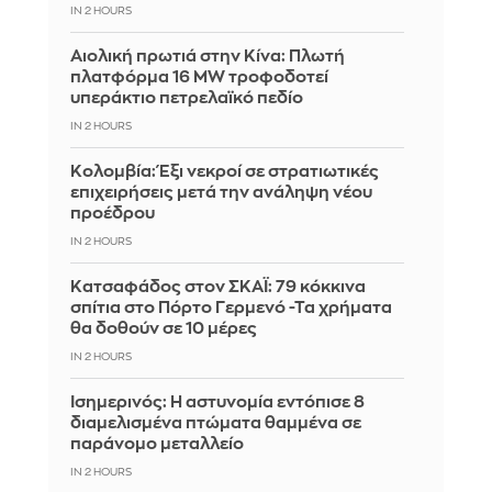
IN 2 HOURS
Αιολική πρωτιά στην Κίνα: Πλωτή
πλατφόρμα 16 MW τροφοδοτεί
υπεράκτιο πετρελαϊκό πεδίο
IN 2 HOURS
Κολομβία: Έξι νεκροί σε στρατιωτικές
επιχειρήσεις μετά την ανάληψη νέου
προέδρου
IN 2 HOURS
Kατσαφάδος στον ΣΚΑΪ: 79 κόκκινα
σπίτια στο Πόρτο Γερμενό -Τα χρήματα
θα δοθούν σε 10 μέρες
IN 2 HOURS
Ισημερινός: Η αστυνομία εντόπισε 8
διαμελισμένα πτώματα θαμμένα σε
παράνομο μεταλλείο
IN 2 HOURS