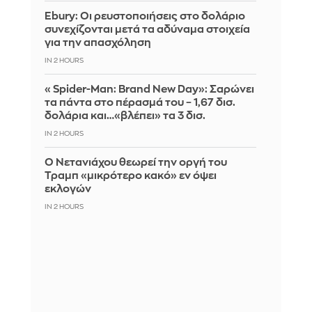
Ebury: Οι ρευστοποιήσεις στο δολάριο
συνεχίζονται μετά τα αδύναμα στοιχεία
για την απασχόληση
IN 2 HOURS
«Spider-Man: Brand New Day»: Σαρώνει
τα πάντα στο πέρασμά του – 1,67 δισ.
δολάρια και…«βλέπει» τα 3 δισ.
IN 2 HOURS
Ο Νετανιάχου θεωρεί την οργή του
Τραμπ «μικρότερο κακό» εν όψει
εκλογών
IN 2 HOURS