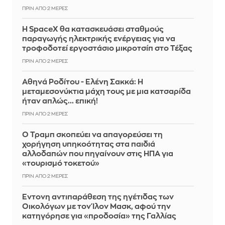
ΠΡΙΝ ΑΠΌ 2 ΜΈΡΕΣ
Η SpaceX θα κατασκευάσει σταθμούς
παραγωγής ηλεκτρικής ενέργειας για να
τροφοδοτεί εργοστάσιο μικροτσίπ στο Τέξας
ΠΡΙΝ ΑΠΌ 2 ΜΈΡΕΣ
Αθηνά Ροδίτου - Ελένη Σακκά: Η
μεταμεσονύκτια μάχη τους με μια κατσαρίδα
ήταν απλώς... επική!
ΠΡΙΝ ΑΠΌ 2 ΜΈΡΕΣ
Ο Τραμπ σκοπεύει να απαγορεύσει τη
χορήγηση υπηκοότητας στα παιδιά
αλλοδαπών που πηγαίνουν στις ΗΠΑ για
«τουρισμό τοκετού»
ΠΡΙΝ ΑΠΌ 2 ΜΈΡΕΣ
Έντονη αντιπαράθεση της ηγέτιδας των
Οικολόγων με τον Ίλον Μασκ, αφού την
κατηγόρησε για «προδοσία» της Γαλλίας