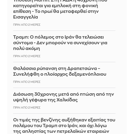
Υπόθεση Marfin: Στη ΓΑΔΑ η 46χρονη που
κατηγορείται για εμπλοκή στη φονική
επίθεση - Το πρωί θα μεταφερθεί στην
Εισαγγελία
ΠΡΙΝ ΑΠΌ 2 ΜΈΡΕΣ
Τραμπ: Ο πόλεμος στο Ιράν θα τελειώσει
σύντομα - Δεν μπορούν να συνεχίσουν για
πολύ ακόμη
ΠΡΙΝ ΑΠΌ 2 ΜΈΡΕΣ
Θαλάσσια ρύπανση στη Δραπετσώνα –
Συνελήφθη ο πλοίαρχος δεξαμενόπλοιου
ΠΡΙΝ ΑΠΌ 2 ΜΈΡΕΣ
Διάσωση 30χρονης μετά από πτώση από την
υψηλή γέφυρα της Χαλκίδας
ΠΡΙΝ ΑΠΌ 2 ΜΈΡΕΣ
Οι τιμές της βενζίνης αυξήθηκαν εξαιτίας του
πολέμου του Τραμπ στο Ιράν, και όχι λόγω
της απληστίας των πετρελαϊκών εταιρειών