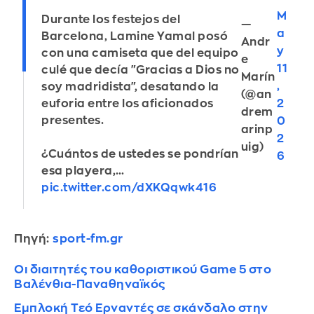
M
Durante los festejos del
—
a
Barcelona, Lamine Yamal posó
Andr
y
con una camiseta que del equipo
e
11
culé que decía "Gracias a Dios no
Marín
,
soy madridista", desatando la
(@an
2
euforia entre los aficionados
drem
presentes.
0
arinp
2
uig)
¿Cuántos de ustedes se pondrían
6
esa playera,…
pic.twitter.com/dXKQqwk416
Πηγή:
sport-fm.gr
Οι διαιτητές του καθοριστικού Game 5 στο
Βαλένθια-Παναθηναϊκός
Εμπλοκή Τεό Ερναντές σε σκάνδαλο στην