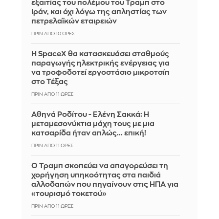
εξαιτίας του πολέμου του Τραμπ στο
Ιράν, και όχι λόγω της απληστίας των
πετρελαϊκών εταιρειών
ΠΡΙΝ ΑΠΌ 10 ΏΡΕΣ
Η SpaceX θα κατασκευάσει σταθμούς
παραγωγής ηλεκτρικής ενέργειας για
να τροφοδοτεί εργοστάσιο μικροτσίπ
στο Τέξας
ΠΡΙΝ ΑΠΌ 11 ΏΡΕΣ
Αθηνά Ροδίτου - Ελένη Σακκά: Η
μεταμεσονύκτια μάχη τους με μια
κατσαρίδα ήταν απλώς... επική!
ΠΡΙΝ ΑΠΌ 11 ΏΡΕΣ
Ο Τραμπ σκοπεύει να απαγορεύσει τη
χορήγηση υπηκοότητας στα παιδιά
αλλοδαπών που πηγαίνουν στις ΗΠΑ για
«τουρισμό τοκετού»
ΠΡΙΝ ΑΠΌ 11 ΏΡΕΣ