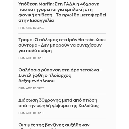
Υπόθεση Marfin: Στη ΓΑΔΑ η 46χρονη
που κατηγορείται για εμπλοκή στη
φονική επίθεση - Το πρωί θα μεταφερθεί
στην Εισαγγελία
ΠΡΙΝ ΑΠΌ 10 ΏΡΕΣ
Τραμπ: Ο πόλεμος στο Ιράν θα τελειώσει
σύντομα - Δεν μπορούν να συνεχίσουν
για πολύ ακόμη
ΠΡΙΝ ΑΠΌ 10 ΏΡΕΣ
Θαλάσσια ρύπανση στη Δραπετσώνα –
Συνελήφθη ο πλοίαρχος
δεξαμενόπλοιου
ΠΡΙΝ ΑΠΌ 10 ΏΡΕΣ
Διάσωση 30χρονης μετά από πτώση
από την υψηλή γέφυρα της Χαλκίδας
ΠΡΙΝ ΑΠΌ 10 ΏΡΕΣ
Οι τιμές της βενζίνης αυξήθηκαν