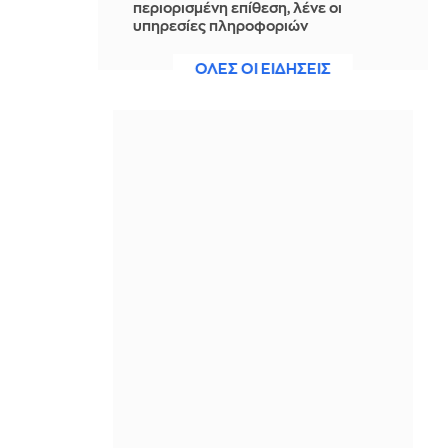
περιορισμένη επίθεση, λένε οι
υπηρεσίες πληροφοριών
IN 2 HOURS
ΟΛΕΣ ΟΙ ΕΙΔΗΣΕΙΣ
Fugees: Η επανασύνδεση που γεννά
ελπίδες για νέο άλμπουμ τρεις
δεκαετίες μετά
IN 2 HOURS
Το νέο Ειδικό Χωροταξικό Πλαίσιο
για τον τουρισμό: Στρατηγικό
εργαλείο για βιώσιμη τουριστική
ανάπτυξη
IN 2 HOURS
Κονγκό: Τα επιβεβαιωμένα
κρούσματα Έμπολα ξεπέρασαν τα
4.000
IN 2 HOURS
Ιρανική αντιπολίτευση: Ο Μοτζτάμπα
Χαμενεΐ πιθανόν βρίσκεται στο