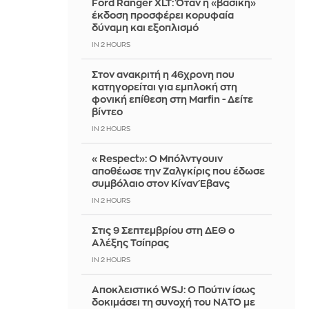
Ford Ranger XLT: Όταν η «βασική»
έκδοση προσφέρει κορυφαία
δύναμη και εξοπλισμό
IN 2 HOURS
Στον ανακριτή η 46χρονη που
κατηγορείται για εμπλοκή στη
φονική επίθεση στη Marfin - Δείτε
βίντεο
IN 2 HOURS
«Respect»: Ο Μπόλντγουιν
αποθέωσε την Ζαλγκίρις που έδωσε
συμβόλαιο στον Κίναν Έβανς
IN 2 HOURS
Στις 9 Σεπτεμβρίου στη ΔΕΘ ο
Αλέξης Τσίπρας
IN 2 HOURS
Αποκλειστικό WSJ: Ο Πούτιν ίσως
δοκιμάσει τη συνοχή του ΝΑΤΟ με