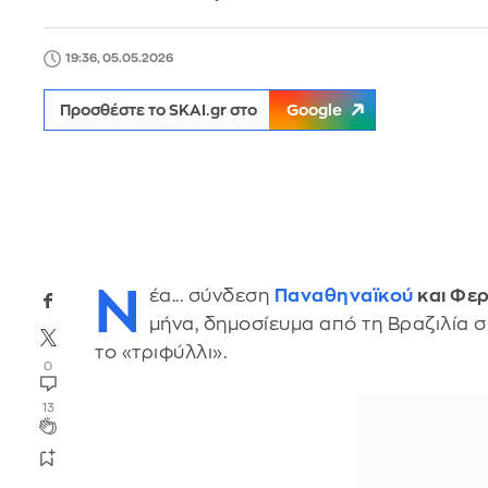
19:36, 05.05.2026
Προσθέστε το SKAI.gr στο
Google
Ν
έα... σύνδεση
Παναθηναϊκού
και Φερ
μήνα, δημοσίευμα από τη Βραζιλία 
το «τριφύλλι».
0
13