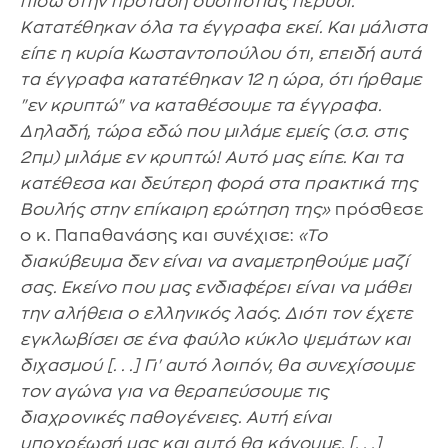
πίσω στην πρόταση δυσπιστίας πέρυσι.
Κατατέθηκαν όλα τα έγγραφα εκεί. Και μάλιστα
είπε η κυρία Κωσταντοπούλου ότι, επειδή αυτά
τα έγγραφα κατατέθηκαν 12 η ώρα, ότι ήρθαμε
"εν κρυπτώ" να καταθέσουμε τα έγγραφα.
Δηλαδή, τώρα εδώ που μιλάμε εμείς (σ.σ. στις
2πμ) μιλάμε εν κρυπτώ! Αυτό μας είπε. Και τα
κατέθεσα και δεύτερη φορά στα πρακτικά της
Βουλής στην επίκαιρη ερώτηση της»
πρόσθεσε
ο κ. Παπαθανάσης και συνέχισε:
«Το
διακύβευμα δεν είναι να αναμετρηθούμε μαζί
σας. Εκείνο που μας ενδιαφέρει είναι να μάθει
την αλήθεια ο ελληνικός λαός. Διότι τον έχετε
εγκλωβίσει σε ένα φαύλο κύκλο ψεμάτων και
διχασμού [. . .] Γι' αυτό λοιπόν, θα συνεχίσουμε
τον αγώνα για να θεραπεύσουμε τις
διαχρονικές παθογένειες. Αυτή είναι
υποχρέωσή μας και αυτό θα κάνουμε. [. . .]