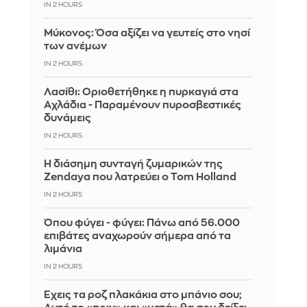
IN 2 HOURS
Μύκονος: Όσα αξίζει να γευτείς στο νησί
των ανέμων
IN 2 HOURS
Λασίθι: Οριοθετήθηκε η πυρκαγιά στα
Αχλάδια - Παραμένουν πυροσβεστικές
δυνάμεις
IN 2 HOURS
Η διάσημη συνταγή ζυμαρικών της
Zendaya που λατρεύει ο Tom Holland
IN 2 HOURS
Όπου φύγει - φύγει: Πάνω από 56.000
επιβάτες αναχωρούν σήμερα από τα
λιμάνια
IN 2 HOURS
Έχεις τα ροζ πλακάκια στο μπάνιο σου;