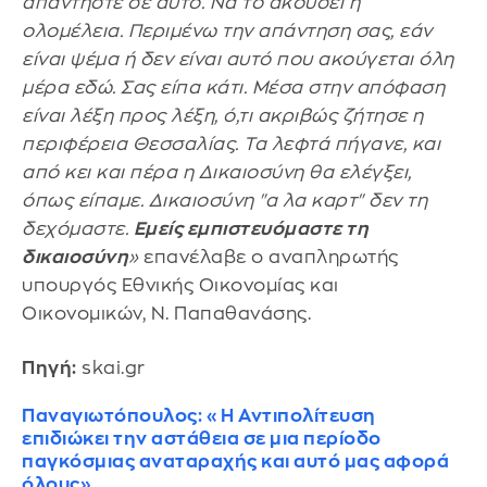
απαντήστε σε αυτό. Να το ακούσει η
ολομέλεια. Περιμένω την απάντηση σας, εάν
είναι ψέμα ή δεν είναι αυτό που ακούγεται όλη
μέρα εδώ. Σας είπα κάτι. Μέσα στην απόφαση
είναι λέξη προς λέξη, ό,τι ακριβώς ζήτησε η
περιφέρεια Θεσσαλίας. Τα λεφτά πήγανε, και
από κει και πέρα η Δικαιοσύνη θα ελέγξει,
όπως είπαμε. Δικαιοσύνη "α λα καρτ" δεν τη
δεχόμαστε.
Εμείς εμπιστευόμαστε τη
δικαιοσύνη
»
επανέλαβε ο αναπληρωτής
υπουργός Εθνικής Οικονομίας και
Οικονομικών, Ν. Παπαθανάσης.
Πηγή:
skai.gr
Παναγιωτόπουλος: «Η Αντιπολίτευση
επιδιώκει την αστάθεια σε μια περίοδο
παγκόσμιας αναταραχής και αυτό μας αφορά
όλους»