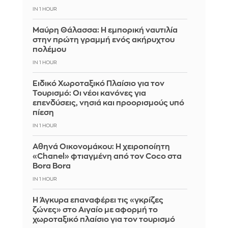
IN 1 HOUR
Μαύρη Θάλασσα: Η εμπορική ναυτιλία
στην πρώτη γραμμή ενός ακήρυχτου
πολέμου
IN 1 HOUR
Ειδικό Χωροταξικό Πλαίσιο για τον
Τουρισμό: Οι νέοι κανόνες για
επενδύσεις, νησιά και προορισμούς υπό
πίεση
IN 1 HOUR
Αθηνά Οικονομάκου: Η χειροποίητη
«Chanel» φτιαγμένη από τον Coco στα
Bora Bora
IN 1 HOUR
Η Άγκυρα επαναφέρει τις «γκρίζες
ζώνες» στο Αιγαίο με αφορμή το
χωροταξικό πλαίσιο για τον τουρισμό