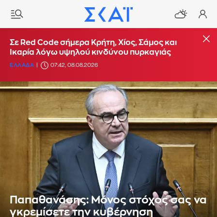
Σε Red Code σήμερα Κρήτη, Χίος, Σάμος και
Ικαρία λόγω υψηλού κινδύνου πυρκαγιάς
ΕΛΛΑΔΑ
07:42, 08.08.2026
Παπαθανάσης: Μόνος στόχος σας να
γκρεμίσετε την κυβέρνηση