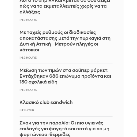
Αυτό το «πριν» και «μετά» θα σου δείξει
πώς να τα εκμεταλλευτείς χωρίς να τα
αλλάξεις
IN 2 HOURS
Με ταχείς ρυθμούς οι διαδικασίες
αποκατάστασης μετά την πυρκαγιά στη
Δυτική Αττική - Μετρούν πληγές οι
κάτοικοι
IN 2 HOURS
Μείωση των τιμών στα σούπερ μάρκετ:
Εντάχθηκαν 686 επώνυμα προϊόντα και
130 σχολικά είδη
IN 2 HOURS
Κλασικό club sandwich
IN 1 HOUR
Σνακ για την παραλία: Οι πιο υγιεινές
επιλογές για φαγητό και ποτό για να μη
φορτώνεσαι θερμίδες