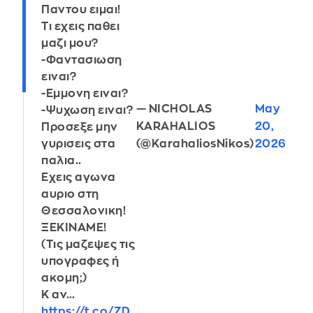
Παντου ειμαι!
Τι εχεις παθει
μαζι μου?
-Φαντασιωση
ειναι?
-Εμμονη ειναι?
— NICHOLAS
May
-Ψυχωση ειναι?
KARAHALIOS
20,
Προσεξε μην
(@KarahaliosNikos)
2026
γυρισεις στα
παλια..
Εχεις αγωνα
αυριο στη
Θεσσαλονικη!
ΞΕΚΙΝΑΜΕ!
(Τις μαζεψες τις
υπογραφες ή
ακομη;)
Κ αν…
https://t.co/ZD