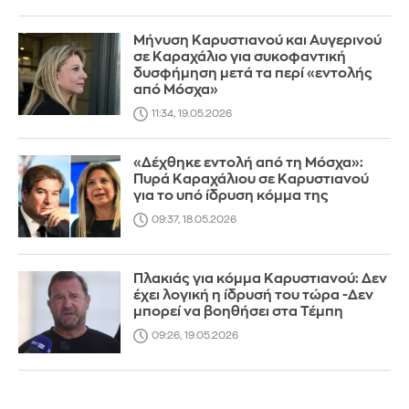
Μήνυση Καρυστιανού και Αυγερινού
σε Καραχάλιο για συκοφαντική
δυσφήμηση μετά τα περί «εντολής
από Μόσχα»
11:34, 19.05.2026
«Δέχθηκε εντολή από τη Μόσχα»:
Πυρά Καραχάλιου σε Καρυστιανού
για το υπό ίδρυση κόμμα της
09:37, 18.05.2026
Πλακιάς για κόμμα Καρυστιανού: Δεν
έχει λογική η ίδρυσή του τώρα -Δεν
μπορεί να βοηθήσει στα Τέμπη
09:26, 19.05.2026