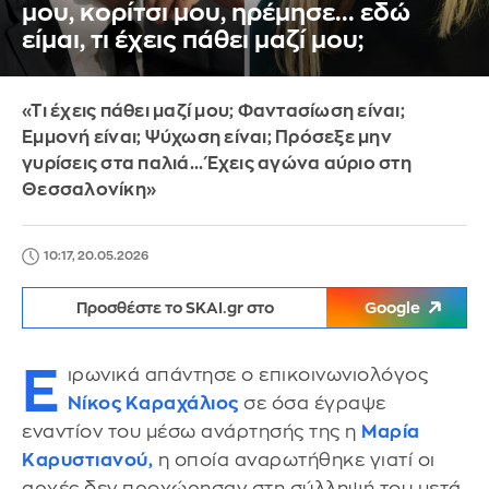
μου, κορίτσι μου, ηρέμησε... εδώ
είμαι, τι έχεις πάθει μαζί μου;
«Τι έχεις πάθει μαζί μου; Φαντασίωση είναι;
Εμμονή είναι; Ψύχωση είναι; Πρόσεξε μην
γυρίσεις στα παλιά... Έχεις αγώνα αύριο στη
Θεσσαλονίκη»
10:17, 20.05.2026
Προσθέστε το SKAI.gr στο
Google
Ε
ιρωνικά απάντησε ο επικοινωνιολόγος
Νίκος Καραχάλιος
σε όσα έγραψε
εναντίον του μέσω ανάρτησής της η
Μαρία
Καρυστιανού,
η οποία αναρωτήθηκε γιατί οι
αρχές δεν προχώρησαν στη σύλληψή του μετά