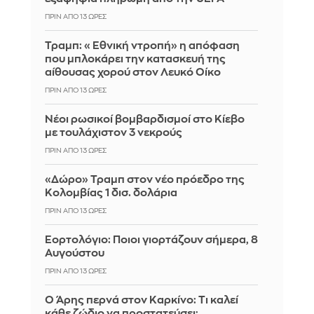
ΠΡΙΝ ΑΠΌ 13 ΏΡΕΣ
Τραμπ: «Εθνική ντροπή» η απόφαση
που μπλοκάρει την κατασκευή της
αίθουσας χορού στον Λευκό Οίκο
ΠΡΙΝ ΑΠΌ 13 ΏΡΕΣ
Νέοι ρωσικοί βομβαρδισμοί στο Κίεβο
με τουλάχιστον 3 νεκρούς
ΠΡΙΝ ΑΠΌ 13 ΏΡΕΣ
«Δώρο» Τραμπ στον νέο πρόεδρο της
Κολομβίας 1 δισ. δολάρια
ΠΡΙΝ ΑΠΌ 13 ΏΡΕΣ
Εορτολόγιο: Ποιοι γιορτάζουν σήμερα, 8
Αυγούστου
ΠΡΙΝ ΑΠΌ 13 ΏΡΕΣ
Ο Άρης περνά στον Καρκίνο: Τι καλεί
κάθε ζώδιο να προστατεύσει;