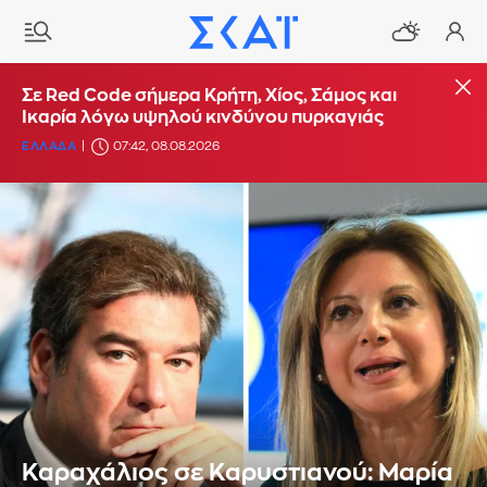
Σε Red Code σήμερα Κρήτη, Χίος, Σάμος και
Ικαρία λόγω υψηλού κινδύνου πυρκαγιάς
ΕΛΛΑΔΑ
07:42, 08.08.2026
Καραχάλιος σε Καρυστιανού: Μαρία