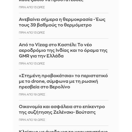
ΠΡΙΝ ΑΠΌ 13 ΏΡΕΣ
Ανεβαίνει σήμερα η θερμοκρασία - Έως
τους 39 βαθμούς το θερμόμετρο
ΠΡΙΝ ΑΠΌ 13 ΏΡΕΣ
Από το Vizag στο Καστέλι: Το νέο
αεροδρόμιο της Ινδίας και το όραμα της
GMR για την Ελλάδα
ΠΡΙΝ ΑΠΌ 13 ΏΡΕΣ
«Στημένη προβοκάτσια» το περιστατικό
με το drone, σύμφωνα με τη ρωσική
πρεσβεία στο Βερολίνο
ΠΡΙΝ ΑΠΌ 19 ΏΡΕΣ
Οικονομία και ασφάλεια στο επίκεντρο
της συζήτησης Ζελένσκι- Βούτσιτς
ΠΡΙΝ ΑΠΌ 19 ΏΡΕΣ