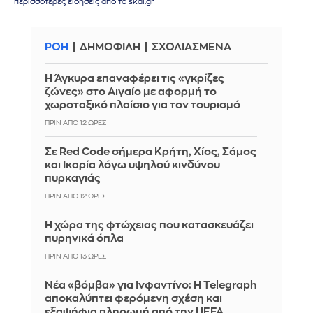
περισσότερες ειδήσεις από το skai.gr
ΡΟΗ
ΔΗΜΟΦΙΛΗ
ΣΧΟΛΙΑΣΜΕΝΑ
Η Άγκυρα επαναφέρει τις «γκρίζες
ζώνες» στο Αιγαίο με αφορμή το
χωροταξικό πλαίσιο για τον τουρισμό
ΠΡΙΝ ΑΠΌ 12 ΏΡΕΣ
Σε Red Code σήμερα Κρήτη, Χίος, Σάμος
και Ικαρία λόγω υψηλού κινδύνου
πυρκαγιάς
ΠΡΙΝ ΑΠΌ 12 ΏΡΕΣ
Η χώρα της φτώχειας που κατασκευάζει
πυρηνικά όπλα
ΠΡΙΝ ΑΠΌ 13 ΏΡΕΣ
Νέα «βόμβα» για Ινφαντίνο: Η Telegraph
αποκαλύπτει φερόμενη σχέση και
εξαψήφια πληρωμή από την UEFA