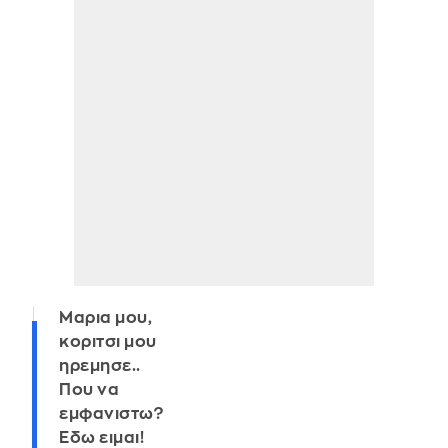
Μαρια μου,
κοριτσι μου
ηρεμησε..
Που να
εμφανιστω?
Εδω ειμαι!