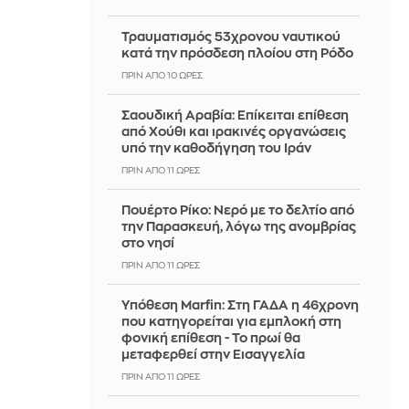
Τραυματισμός 53χρονου ναυτικού
κατά την πρόσδεση πλοίου στη Ρόδο
ΠΡΙΝ ΑΠΌ 10 ΏΡΕΣ
Σαουδική Αραβία: Επίκειται επίθεση
από Χούθι και ιρακινές οργανώσεις
υπό την καθοδήγηση του Ιράν
ΠΡΙΝ ΑΠΌ 11 ΏΡΕΣ
Πουέρτο Ρίκο: Νερό με το δελτίο από
την Παρασκευή, λόγω της ανομβρίας
στο νησί
ΠΡΙΝ ΑΠΌ 11 ΏΡΕΣ
Υπόθεση Marfin: Στη ΓΑΔΑ η 46χρονη
που κατηγορείται για εμπλοκή στη
φονική επίθεση - Το πρωί θα
μεταφερθεί στην Εισαγγελία
ΠΡΙΝ ΑΠΌ 11 ΏΡΕΣ