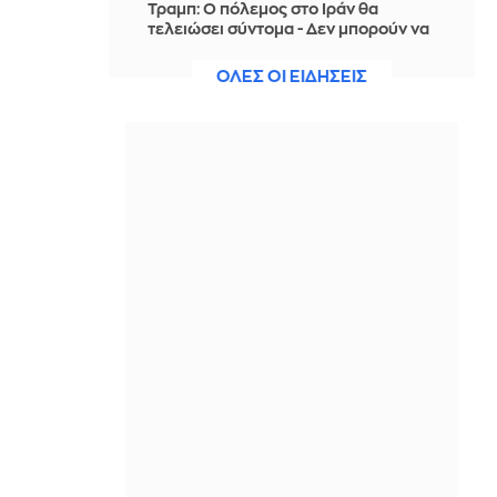
Τραμπ: Ο πόλεμος στο Ιράν θα
τελειώσει σύντομα - Δεν μπορούν να
συνεχίσουν για πολύ ακόμη
ΟΛΕΣ ΟΙ ΕΙΔΗΣΕΙΣ
ΠΡΙΝ ΑΠΌ 11 ΏΡΕΣ
Θαλάσσια ρύπανση στη Δραπετσώνα
– Συνελήφθη ο πλοίαρχος
δεξαμενόπλοιου
ΠΡΙΝ ΑΠΌ 11 ΏΡΕΣ
Διάσωση 30χρονης μετά από πτώση
από την υψηλή γέφυρα της Χαλκίδας
ΠΡΙΝ ΑΠΌ 11 ΏΡΕΣ
Οι τιμές της βενζίνης αυξήθηκαν
εξαιτίας του πολέμου του Τραμπ στο
Ιράν, και όχι λόγω της απληστίας των
πετρελαϊκών εταιρειών
ΠΡΙΝ ΑΠΌ 11 ΏΡΕΣ
Η SpaceX θα κατασκευάσει
σταθμούς παραγωγής ηλεκτρικής