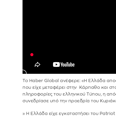
Το Haber Global ανέφερε: «H Eλλάδα αποσύ
που είχε μεταφέρει στην Κάρπαθο και στ
πληροφορίες του ελληνικού Τύπου, η απ
συνεδρίασε υπό την προεδρία του Κυριά
» Η Ελλάδα είχε εγκαταστήσει του Patriot