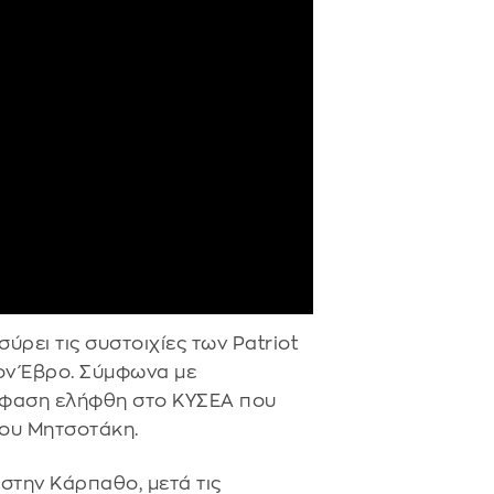
ρει τις συστοιχίες των Patriot
ον Έβρο. Σύμφωνα με
όφαση ελήφθη στο ΚΥΣΕΑ που
κου Μητσοτάκη.
 στην Κάρπαθο, μετά τις