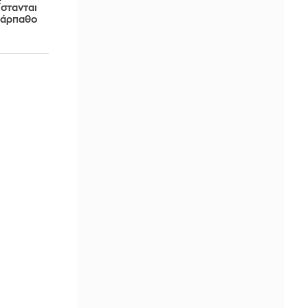
ίστανται
 Κάρπαθο