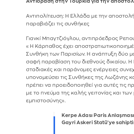
Αντίδραση στην Τουρκία για την αποστο
Αντιπολίτευση: Η Ελλάδα με την αποστολ
παραβιάζει τις συνθήκες
Γιανκί Μπαγτζιόγλου, αντιπρόεδρος Ρεπο
«Η Κάρπαθος έχει αποστρατιωτικοποιημέ
Συνθήκη των Παρισίων. Η ανάπτυξη δύο 
σαφή παραβίαση του διεθνούς δικαίου. Η 
σταδιακές και παράνομες ενέργειες συνεχ
υπονομεύσει τις Συνθήκες της Λωζάνης κα
πρέπει να προειδοποιηθεί για αυτές τις πρ
με το πνεύμα της καλής γειτονίας και τω
εμπιστοσύνης».
Kerpe Adası Paris Anlaşması
Gayri Askeri Statü’ye sahipti