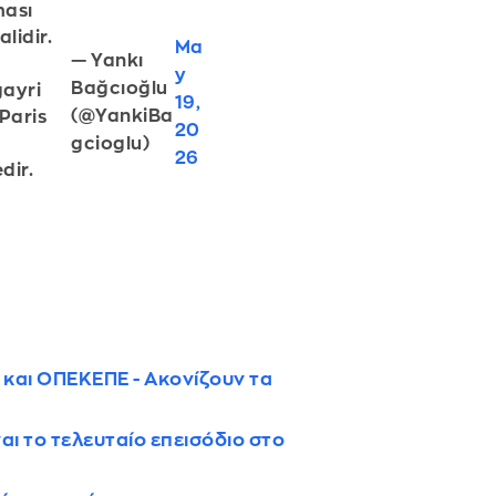
ması
lidir.
Ma
— Yankı
y
Bağcıoğlu
gayri
19,
(@YankiBa
 Paris
20
gcioglu)
26
dir.
και ΟΠΕΚΕΠΕ - Ακονίζουν τα
ναι το τελευταίο επεισόδιο στο