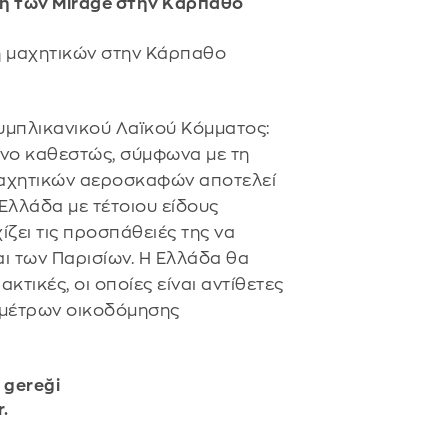
λή των Mirage στην Κάρπαθο
ή μαχητικών στην Κάρπαθο
υμπλικανικού Λαϊκού Κόμματος:
νο καθεστώς, σύμφωνα με τη
μαχητικών αεροσκαφών αποτελεί
Ελλάδα με τέτοιου είδους
ίζει τις προσπάθειές της να
ι των Παρισίων. Η Ελλάδα θα
ακτικές, οι οποίες είναι αντίθετες
ν μέτρων οικοδόμησης
 gereği
r.