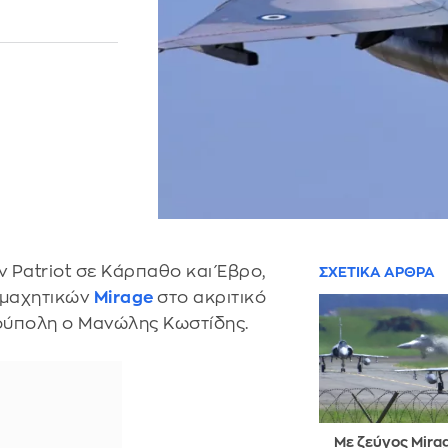
ν Patriot σε Κάρπαθο και Έβρο,
ΣΧΕΤΙΚΑ ΑΡΘΡΑ
 μαχητικών
Mirage
στο ακριτικό
νούπολη ο Μανώλης Κωστίδης.
Με ζεύγος Mira