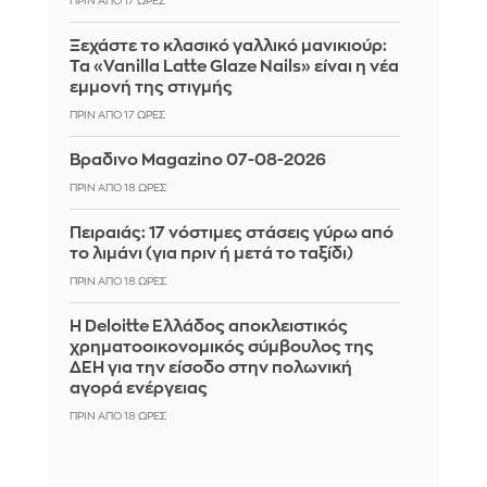
ΠΡΙΝ ΑΠΌ 17 ΏΡΕΣ
Ξεχάστε το κλασικό γαλλικό μανικιούρ:
Τα «Vanilla Latte Glaze Nails» είναι η νέα
εμμονή της στιγμής
ΠΡΙΝ ΑΠΌ 17 ΏΡΕΣ
Βραδινο Magazino 07-08-2026
ΠΡΙΝ ΑΠΌ 18 ΏΡΕΣ
Πειραιάς: 17 νόστιμες στάσεις γύρω από
το λιμάνι (για πριν ή μετά το ταξίδι)
ΠΡΙΝ ΑΠΌ 18 ΏΡΕΣ
Η Deloitte Ελλάδος αποκλειστικός
χρηματοοικονομικός σύμβουλος της
ΔΕΗ για την είσοδο στην πολωνική
αγορά ενέργειας
ΠΡΙΝ ΑΠΌ 18 ΏΡΕΣ