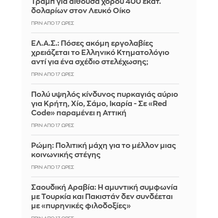
Τραμπ για αίθουσα χορού 400 εκατ.
δολαρίων στον Λευκό Οίκο
ΠΡΙΝ ΑΠΌ 17 ΏΡΕΣ
ΕΛ.Α.Σ.: Πόσες ακόμη εργολαβίες
χρειάζεται το Ελληνικό Κτηματολόγιο
αντί για ένα σχέδιο στελέχωσης;
ΠΡΙΝ ΑΠΌ 17 ΏΡΕΣ
Πολύ υψηλός κίνδυνος πυρκαγιάς αύριο
για Κρήτη, Χίο, Σάμο, Ικαρία - Σε «Red
Code» παραμένει η Αττική
ΠΡΙΝ ΑΠΌ 17 ΏΡΕΣ
Ρώμη: Πολιτική μάχη για το μέλλον μιας
κοινωνικής στέγης
ΠΡΙΝ ΑΠΌ 17 ΏΡΕΣ
Σαουδική Αραβία: Η αμυντική συμφωνία
με Τουρκία και Πακιστάν δεν συνδέεται
με «πυρηνικές φιλοδοξίες»