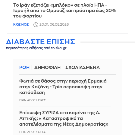
Το Ιράν εξετάζει «μπλόκο» σε πλοία ΗΠΑ -
Ισραήλ από το Ορμούζ και πρόστιμα έως 20%
του φορτίου
ΚΟΣΜΟΣ
20:01, 06.08.2026
ΔΙΑΒΑΣΤΕ ΕΠΙΣΗΣ
περισσότερες ειδήσεις από το skai.gr
ΡΟΗ
ΔΗΜΟΦΙΛΗ
ΣΧΟΛΙΑΣΜΕΝΑ
Φωτιά σε δάσος στην περιοχή Ερμακιά
στην Κοζάνη - Τρία αεροσκάφη στην
κατάσβεση
ΠΡΙΝ ΑΠΌ 17 ΏΡΕΣ
Επίσκεψη ΣΥΡΙΖΑ στα καμένα της Δ.
Αττικής: «Καταστροφικά τα
αποτελέσματα της Νέας Δημοκρατίας»
ΠΡΙΝ ΑΠΌ 17 ΏΡΕΣ