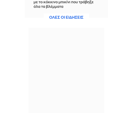
με το κόκκινο μπικίνι που τράβηξε
όλα τα βλέμματα
ΠΡΙΝ ΑΠΌ 1 ΜΈΡΑ
ΟΛΕΣ ΟΙ ΕΙΔΗΣΕΙΣ
Υπουργείο Ανάπτυξης: Στην τέταρτη
φάση η «Γραμμή Ενημέρωσης
Επενδυτή» - Ποινική ρήτρα για
εκπρόθεσμα παραδοτέα
ΠΡΙΝ ΑΠΌ 1 ΜΈΡΑ
Νέα ρεκόρ για τα Χρηματιστήρια
Παρισιού και Μαδρίτης, εν αναμονή
συμφωνίας για το Ορμούζ
ΠΡΙΝ ΑΠΌ 1 ΜΈΡΑ
Ισραήλ: Ο στρατός θα συνεχίσει "να
δρα προληπτικά" στη Γάζα,
προειδοποιεί ο αρχηγός του γενικού
επιτελείου του
ΠΡΙΝ ΑΠΌ 1 ΜΈΡΑ
Συναγερμός στη Βόρεια Καρολίνα: