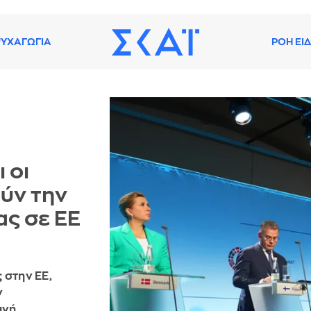
ΥΧΑΓΩΓΙΑ
ΡΟΗ ΕΙ
 οι
ύν την
ας σε ΕΕ
 στην ΕΕ,
ν
ινή