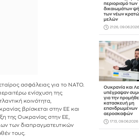
περιορισμό των
δικαιωμάτων ψ
των νέων κρατώ
μελών
21:26, 09.06.202
εταίρος ασφάλειας για το ΝΑΤΟ.
Ουκρανία και Λε
περαιτέρω ενίσχυση της
υπέγραψαν συμ
για την προμήθε
λαντική κοινότητα,
κατασκευή μη
επανδρωμένων
ρανίας βρίσκεται στην ΕΕ και
αεροσκαφών
ξη της Ουκρανίας στην ΕΕ,
17:13, 09.06.2026
λων των διαπραγματευτικών
θέν τους.