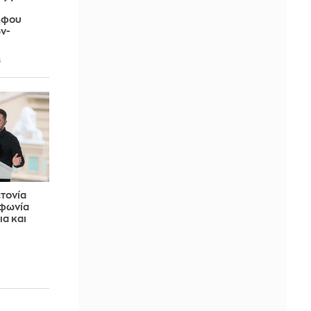
ήφου
ν-
6
τονία
φωνία
ια και