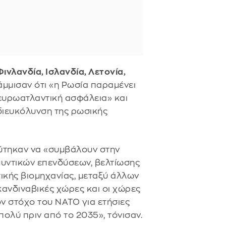
Φινλανδία, Ισλανδία, Λετονία,
μμισαν ότι «η Ρωσία παραμένει
ν ευρωατλαντική ασφάλεια» και
«διευκόλυνση της ρωσικής
εύτηκαν να «συμβάλουν στην
υντικών επενδύσεων, βελτίωσης
ικής βιομηχανίας, μεταξύ άλλων
κανδιναβικές χώρες και οι χώρες
ον στόχο του ΝΑΤΟ για ετήσιες
ολύ πριν από το 2035», τόνισαν.