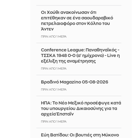
Οι Χούθι ανακοίνωσαν ότι
επιτέθηκαν σε ένα σαουδαραβικό
πετρελαιοφόρο στον Κόλπο του
Άντεν
ΠΡΙΝ ΑΠΌ 1 ΜΈΡΑ
Conference League: Παναθηναϊκός -
ΤΣΣΚΑ 1948 0-0 (α' ημίχρονο) - Live η
εξέλιξη της αναμέτρησης
ΠΡΙΝ ΑΠΌ 1 ΜΈΡΑ
Βραδινό Magazino 05-08-2026
ΠΡΙΝ ΑΠΌ 1 ΜΈΡΑ
ΗΠΑ: Το Νέο Μεξικό προσέφυγε κατά
του υπουργείου Δικαιοσύνης για τα
αρχεία Έπσταϊν
ΠΡΙΝ ΑΠΌ 1 ΜΈΡΑ
Εύη Βατίδου: Οι βουτιές στη Μύκονο