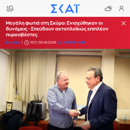
Μεγάλη φωτιά στη Σκύρο: Ενισχύθηκαν οι
δυνάμεις - Σπεύδουν ακτοπλοϊκώς επιπλέον
πυροσβέστες
ΕΛΛΑΔΑ
15:17, 06.08.2026
UPDATE: 19:38