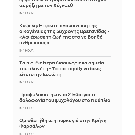
σε ρήξη με τον Χέγκσεθ
IN 1 HOUR
Κυψέλη: Η πρώτη ανακοίνωση της
οικογένειας της 38χρονης Βρετανίδας -
«Αφιέρωσε τη ζωή της στο να βοηθά
ανθρώπους»
IN 1 HOUR
Tα πιο ιδιαίτερα διασυνοριακά σημεία
του πλανήτη - Το πιο παράξενο ίσως
είναι στην Ευρώπη
IN 1 HOUR
Προφυλακίστηκαν οι 2 Ινδοί για τη
δολοφονία του ψυχολόγου στο Ναύπλιο
IN 1 HOUR
Οριοθετήθηκε η πυρκαγιά στην Κρήνη
Φαρσάλων
IN 1 HOUR