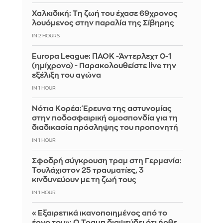
Χαλκιδική: Τη ζωή του έχασε 69χρονος
λουόμενος στην παραλία της Σίβηρης
IN 2 HOURS
Europa League: ΠΑΟΚ -Άντερλεχτ 0-1
(ημίχρονο) - Παρακολουθείστε live την
εξέλιξη του αγώνα
IN 1 HOUR
Νότια Κορέα: Έρευνα της αστυνομίας
στην ποδοσφαιρική ομοσπονδία για τη
διαδικασία πρόσληψης του προπονητή
IN 1 HOUR
Σφοδρή σύγκρουση τραμ στη Γερμανία:
Τουλάχιστον 25 τραυματίες, 3
κινδυνεύουν με τη ζωή τους
IN 1 HOUR
«Εξαιρετικά ικανοποιημένος από το
έργο του»: Ο Τραμπ διαψεύδει ότι ήρθε