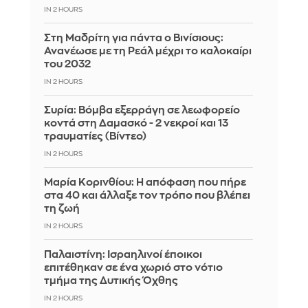
IN 2 HOURS
Στη Μαδρίτη για πάντα ο Βινίσιους:
Ανανέωσε με τη Ρεάλ μέχρι το καλοκαίρι
του 2032
IN 2 HOURS
Συρία: Βόμβα εξερράγη σε λεωφορείο
κοντά στη Δαμασκό - 2 νεκροί και 13
τραυματίες (Βίντεο)
IN 2 HOURS
Μαρία Κορινθίου: Η απόφαση που πήρε
στα 40 και άλλαξε τον τρόπο που βλέπει
τη ζωή
IN 2 HOURS
Παλαιστίνη: Ισραηλινοί έποικοι
επιτέθηκαν σε ένα χωριό στο νότιο
τμήμα της Δυτικής Όχθης
IN 2 HOURS